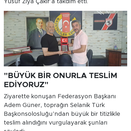
Yusuf Ziya Çakır’a takdim etti.
​"BÜYÜK BİR ONURLA TESLİM
EDİYORUZ"
​Ziyarette konuşan Federasyon Başkanı
Adem Güner, toprağın Selanik Türk
Başkonsolosluğu’ndan büyük bir titizlikle
teslim alındığını vurgulayarak şunları