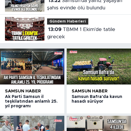
13:22
Samsun'da yalnız yaşayan
şahıs evinde ölü bulundu
Gündem Haberleri
13:09
TBMM 1 Ekim'de tatile
girecek
SAMSUN HABER
SAMSUN HABER
Ak Parti Samsun il
Samsun Bafra'da kavun
teşkilatından anlamlı 25.
hasadı sürüyor
yıl programı