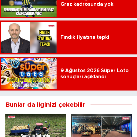
Graz kadrosunda yok
Fındık fiyatına tepki
9 Ağustos 2026 Süper Loto
sonuçları açıklandı
Bunlar da ilginizi çekebilir