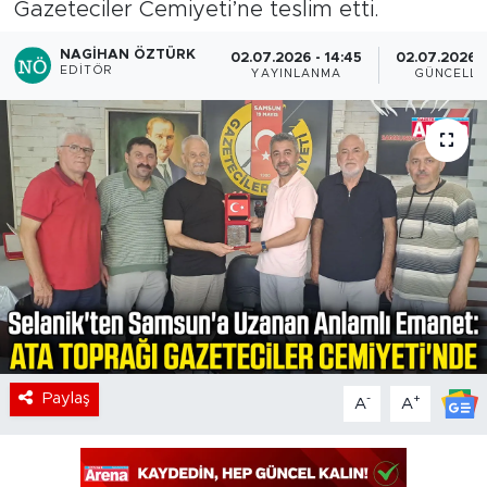
Gazeteciler Cemiyeti’ne teslim etti.
NAGIHAN ÖZTÜRK
02.07.2026 - 14:45
02.07.2026 -
EDITÖR
YAYINLANMA
GÜNCELL
Paylaş
-
+
A
A