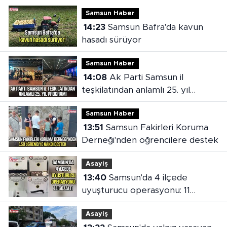
Samsun Haber
14:23
Samsun Bafra'da kavun
hasadı sürüyor
Samsun Haber
14:08
Ak Parti Samsun il
teşkilatından anlamlı 25. yıl
programı
Samsun Haber
13:51
Samsun Fakirleri Koruma
Derneği'nden öğrencilere destek
Asayiş
13:40
Samsun'da 4 ilçede
uyuşturucu operasyonu: 11
gözaltı
Asayiş