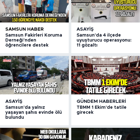
SAMSUN HABER
ASAYIŞ
Samsun Fakirleri Koruma
Samsun'da 4 ilçede
Derneği'nden
uyuşturucu operasyonu:
öğrencilere destek
11 gözaltı
ASAYIŞ
GÜNDEM HABERLERI
Samsun'da yalnız
TBMM 1 Ekim'de tatile
yaşayan şahıs evinde ölü
girecek
bulundu