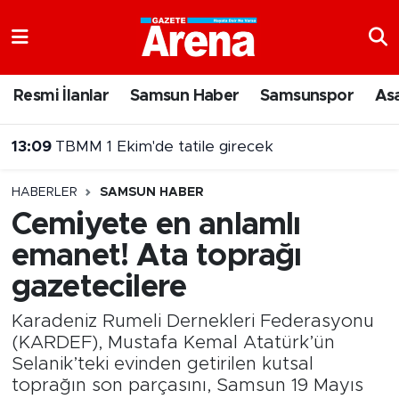
Nöbetçi Eczaneler
Resmi İlanlar
Samsun Haber
Samsunspor
As
Hava Durumu
13:09
TBMM 1 Ekim'de tatile girecek
Samsun Namaz Vakitleri
12:46
MEB okullara 30 bin güvenlik görevlisi almaya hazırlanıyor
HABERLER
SAMSUN HABER
Trafik Durumu
Cemiyete en anlamlı
emanet! Ata toprağı
Süper Lig Puan Durumu ve Fikstür
gazetecilere
Tüm Manşetler
Karadeniz Rumeli Dernekleri Federasyonu
Son Dakika Haberleri
(KARDEF), Mustafa Kemal Atatürk’ün
Selanik’teki evinden getirilen kutsal
toprağın son parçasını, Samsun 19 Mayıs
Haber Arşivi