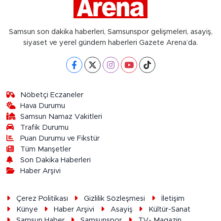
Samsun son dakika haberleri, Samsunspor gelişmeleri, asayiş,
siyaset ve yerel gündem haberleri Gazete Arena’da.
Nöbetçi Eczaneler
Hava Durumu
Samsun Namaz Vakitleri
Trafik Durumu
Puan Durumu ve Fikstür
Tüm Manşetler
Son Dakika Haberleri
Haber Arşivi
Çerez Politikası
Gizlilik Sözleşmesi
İletişim
Künye
Haber Arşivi
Asayiş
Kültür-Sanat
Samsun Haber
Samsunspor
TV- Magazin