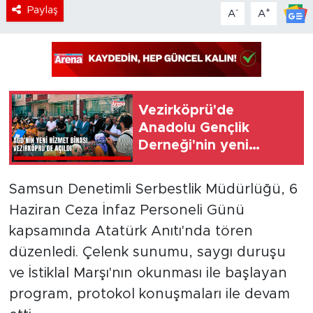
Paylaş
-
+
A
A
Vezirköprü'de
Anadolu Gençlik
Derneği'nin yeni
hizmet binası açıldı
Samsun Denetimli Serbestlik Müdürlüğü, 6
Haziran Ceza İnfaz Personeli Günü
kapsamında Atatürk Anıtı'nda tören
düzenledi. Çelenk sunumu, saygı duruşu
ve İstiklal Marşı'nın okunması ile başlayan
program, protokol konuşmaları ile devam