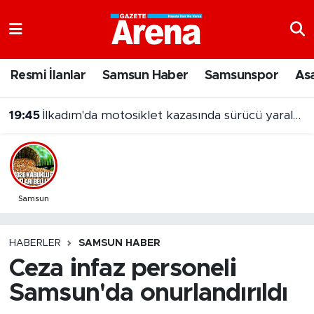
Nöbetçi Eczaneler
Resmi İlanlar
Samsun Haber
Samsunspor
As
Hava Durumu
19:45
İlkadım'da motosiklet kazasında sürücü yaralandı
Samsun Namaz Vakitleri
Trafik Durumu
Süper Lig Puan Durumu ve Fikstür
Samsun
Tüm Manşetler
HABERLER
SAMSUN HABER
Ceza infaz personeli
Son Dakika Haberleri
Samsun'da onurlandırıldı
Haber Arşivi