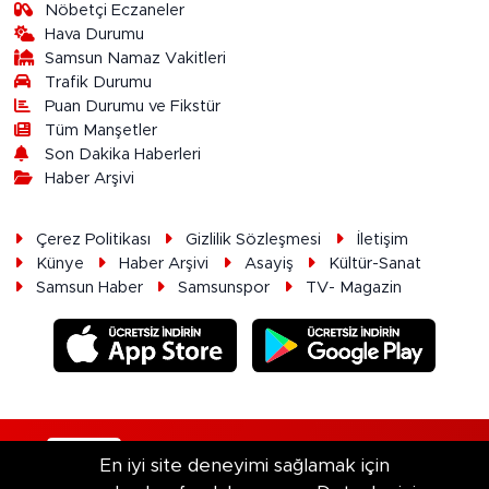
Nöbetçi Eczaneler
Hava Durumu
Samsun Namaz Vakitleri
Trafik Durumu
Puan Durumu ve Fikstür
Tüm Manşetler
Son Dakika Haberleri
Haber Arşivi
Çerez Politikası
Gizlilik Sözleşmesi
İletişim
Künye
Haber Arşivi
Asayiş
Kültür-Sanat
Samsun Haber
Samsunspor
TV- Magazin
RSS
Copyright © 2026. Her hakkı saklıdır.
En iyi site deneyimi sağlamak için