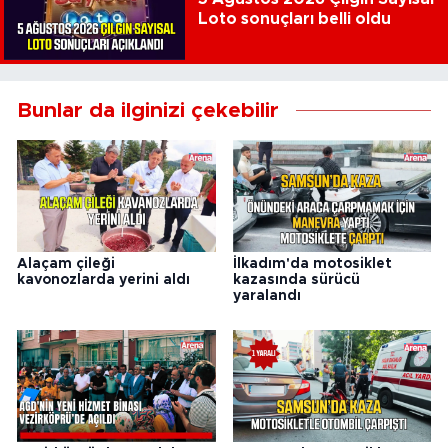
Loto sonuçları belli oldu
Bunlar da ilginizi çekebilir
Alaçam çileği
İlkadım'da motosiklet
kavonozlarda yerini aldı
kazasında sürücü
yaralandı