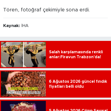
Tören, fotoğraf çekimiyle sona erdi.
Kaynak:
İHA
Salah karşılamasında renkli
anlar:Firavun Trabzon'da!
6 Ağustos 2026 güncel fındık
fiyatları belli oldu
5 Ağustos 2026 Çılgın Sayısal