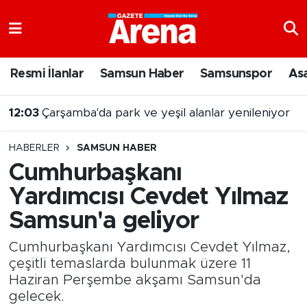
Nöbetçi Eczaneler
Resmi İlanlar
Samsun Haber
Samsunspor
As
Hava Durumu
12:03
Çarşamba'da park ve yeşil alanlar yenileniyor
Samsun Namaz Vakitleri
HABERLER
SAMSUN HABER
Trafik Durumu
Cumhurbaşkanı
Yardımcısı Cevdet Yılmaz
Süper Lig Puan Durumu ve Fikstür
Samsun'a geliyor
Tüm Manşetler
Cumhurbaşkanı Yardımcısı Cevdet Yılmaz,
Son Dakika Haberleri
çeşitli temaslarda bulunmak üzere 11
Haziran Perşembe akşamı Samsun'da
gelecek.
Haber Arşivi