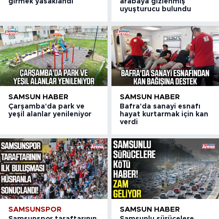
girmek yasaklandı
arabaya gizlenmiş
uyuşturucu bulundu
SAMSUN HABER
SAMSUN HABER
Çarşamba'da park ve
Bafra'da sanayi esnafı
yeşil alanlar yenileniyor
hayat kurtarmak için kan
verdi
SAMSUNSPOR
SAMSUN HABER