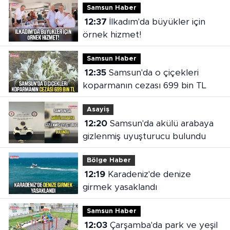
Samsun Haber
12:37
İlkadım'da büyükler için
örnek hizmet!
Samsun Haber
12:35
Samsun'da o çiçekleri
koparmanın cezası 699 bin TL
Asayiş
12:20
Samsun'da akülü arabaya
gizlenmiş uyuşturucu bulundu
Bölge Haber
12:19
Karadeniz'de denize
girmek yasaklandı
Samsun Haber
12:03
Çarşamba'da park ve yeşil