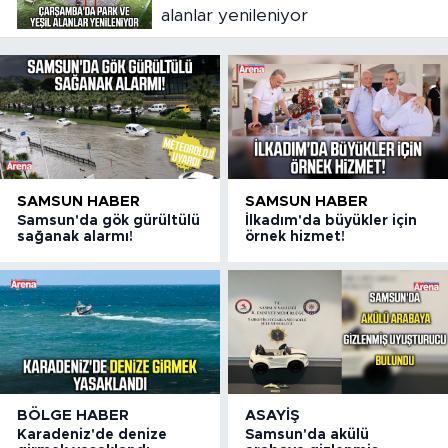
alanlar yenileniyor
SAMSUN HABER
SAMSUN HABER
Samsun'da gök gürültülü
İlkadım'da büyükler için
sağanak alarmı!
örnek hizmet!
BÖLGE HABER
ASAYIŞ
Karadeniz'de denize
Samsun'da akülü