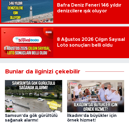
Bafra Deniz Feneri 146 yıldır
denizcilere ışık oluyor
8 Ağustos 2026 Çılgın Sayısal
Loto sonuçları belli oldu
Bunlar da ilginizi çekebilir
Samsun'da gök gürültülü
İlkadım'da büyükler için
sağanak alarmı!
örnek hizmet!