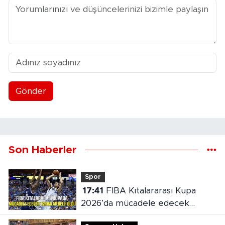
Gönder
Son Haberler
Spor
17:41
FIBA Kıtalararası Kupa
2026’da mücadele edecek
takımlar belli oldu