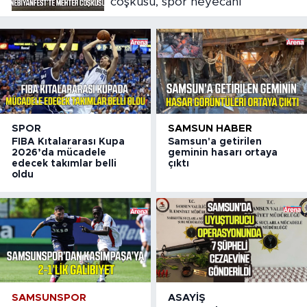
coşkusu, spor heyecanı
SPOR
SAMSUN HABER
FIBA Kıtalararası Kupa
Samsun'a getirilen
2026’da mücadele
geminin hasarı ortaya
edecek takımlar belli
çıktı
oldu
SAMSUNSPOR
ASAYIŞ