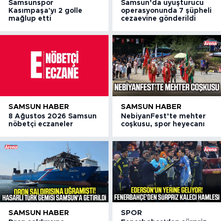
Samsunspor
Samsun’da uyuşturucu
Kasımpaşa'yı 2 golle
operasyonunda 7 şüpheli
mağlup etti
cezaevine gönderildi
SAMSUN HABER
SAMSUN HABER
8 Ağustos 2026 Samsun
NebiyanFest’te mehter
nöbetçi eczaneler
coşkusu, spor heyecanı
SAMSUN HABER
SPOR