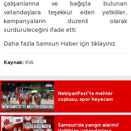
çalışanlarına ve bağışta bulunan
vatandaşlara teşekkür eden yetkililer,
kampanyaların düzenli olarak
sürdürüleceğini ifade etti.
Daha fazla Samsun Haber için tıklayınız.
Kaynak:
İHA
NebiyanFest’te mehter
coşkusu, spor heyecanı
Samsun'da yangın alarmı!