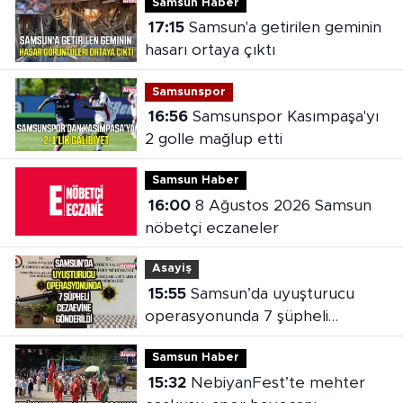
Samsun Haber
17:15
Samsun'a getirilen geminin
hasarı ortaya çıktı
Samsunspor
16:56
Samsunspor Kasımpaşa'yı
2 golle mağlup etti
Samsun Haber
16:00
8 Ağustos 2026 Samsun
nöbetçi eczaneler
Asayiş
15:55
Samsun’da uyuşturucu
operasyonunda 7 şüpheli
cezaevine gönderildi
Samsun Haber
15:32
NebiyanFest’te mehter