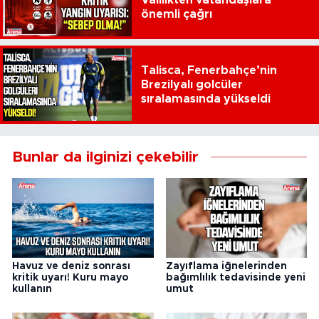
Valilikten vatandaşlara
önemli çağrı
Talisca, Fenerbahçe’nin
Brezilyalı golcüler
sıralamasında yükseldi
Bunlar da ilginizi çekebilir
Havuz ve deniz sonrası
Zayıflama iğnelerinden
kritik uyarı! Kuru mayo
bağımlılık tedavisinde yeni
kullanın
umut