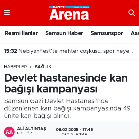
Nöbetçi Eczaneler
Resmi İlanlar
Samsun Haber
Samsunspor
As
Hava Durumu
15:32
NebiyanFest’te mehter coşkusu, spor heyecanı
Samsun Namaz Vakitleri
HABERLER
SAĞLIK
Trafik Durumu
Devlet hastanesinde kan
bağışı kampanyası
Süper Lig Puan Durumu ve Fikstür
Samsun Gazi Devlet Hastanesi'nde
Tüm Manşetler
düzenlenen kan bağışı kampanyasında 49
ünite kan bağışı alındı.
Son Dakika Haberleri
ALI ALTINTAŞ
06.02.2025 - 17:45
Haber Arşivi
EDITÖR
YAYINLANMA