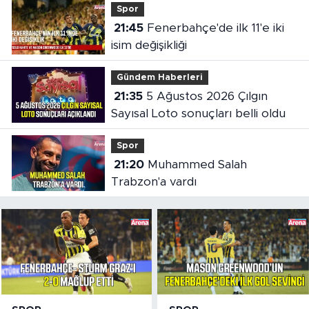
Spor
21:45
Fenerbahçe'de ilk 11'e iki
isim değişikliği
Gündem Haberleri
21:35
5 Ağustos 2026 Çılgın
Sayısal Loto sonuçları belli oldu
Spor
21:20
Muhammed Salah
Trabzon'a vardı