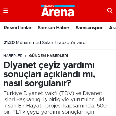
Nöbetçi Eczaneler
Resmi İlanlar
Samsun Haber
Samsunspor
As
Hava Durumu
21:20
Muhammed Salah Trabzon'a vardı
Samsun Namaz Vakitleri
HABERLER
GÜNDEM HABERLERI
Trafik Durumu
Diyanet çeyiz yardımı
sonuçları açıklandı mı,
Süper Lig Puan Durumu ve Fikstür
nasıl sorgulanır?
Tüm Manşetler
Türkiye Diyanet Vakfı (TDV) ve Diyanet
Son Dakika Haberleri
İşleri Başkanlığı iş birliğiyle yürütülen "İki
İnsan Bir Hayat" projesi kapsamında, 500
bin TL’lik çeyiz yardımı sonuçları için
Haber Arşivi