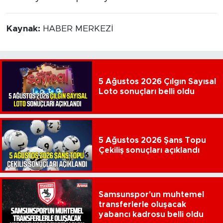
Kaynak:
HABER MERKEZİ
5 Ağustos 2026 Çılgın Sayısal
Loto sonuçları belli oldu
5 Ağustos 2026 Şans Topu
Çekiliş sonuçları açıklandı
Samsunspor'un muhtemel
transferlerle oluşacak
yabancı kadrosu belli oldu