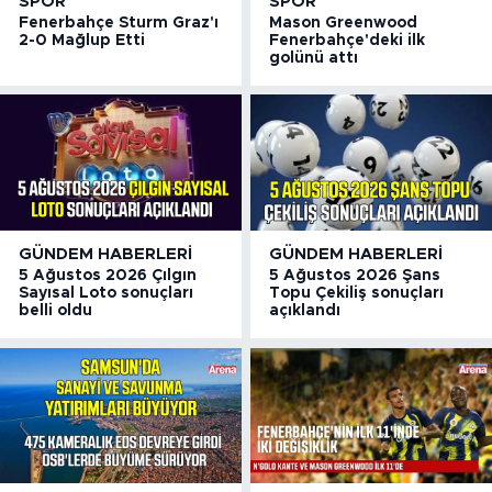
SPOR
SPOR
Fenerbahçe Sturm Graz'ı
Mason Greenwood
2-0 Mağlup Etti
Fenerbahçe'deki ilk
golünü attı
GÜNDEM HABERLERI
GÜNDEM HABERLERI
5 Ağustos 2026 Çılgın
5 Ağustos 2026 Şans
Sayısal Loto sonuçları
Topu Çekiliş sonuçları
belli oldu
açıklandı