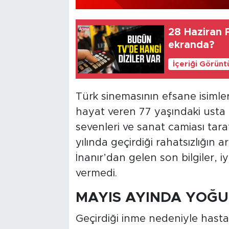
28 Haziran P
ekranda?
İçeriği Görünt
Türk sinemasının efsane isimle
hayat veren 77 yaşındaki usta 
sevenleri ve sanat camiası tara
yılında geçirdiği rahatsızlığın 
İnanır’dan gelen son bilgiler, i
vermedi.
MAYIS AYINDA YOĞU
Geçirdiği inme nedeniyle hasta