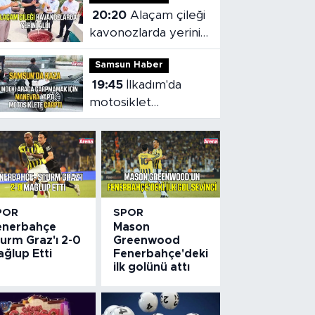
20:20
Alaçam çileği
kavonozlarda yerini
aldı
Samsun Haber
19:45
İlkadım'da
motosiklet
kazasında sürücü
yaralandı
POR
SPOR
enerbahçe
Mason
urm Graz'ı 2-0
Greenwood
ğlup Etti
Fenerbahçe'deki
ilk golünü attı