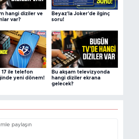
 hangi diziler ve
Beyaz'la Joker'de ilginç
lar var?
soru!
17 ile telefon
Bu akşam televizyonda
ğinde yeni dönem!
hangi diziler ekrana
gelecek?