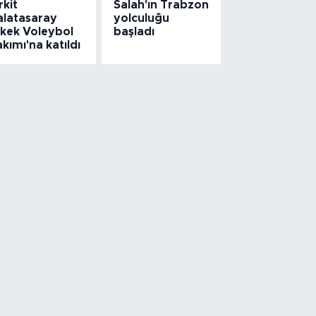
rkit
Salah'ın Trabzon
alatasaray
yolculuğu
rkek Voleybol
başladı
kımı'na katıldı