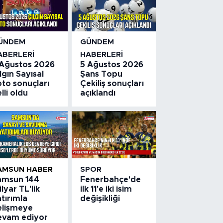
ÜNDEM
GÜNDEM
ABERLERI
HABERLERI
 Ağustos 2026
5 Ağustos 2026
lgın Sayısal
Şans Topu
to sonuçları
Çekiliş sonuçları
lli oldu
açıklandı
AMSUN HABER
SPOR
amsun 144
Fenerbahçe'de
lyar TL'lik
ilk 11'e iki isim
tırımla
değişikliği
elişmeye
evam ediyor