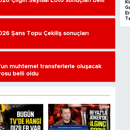
26 Çılgın Sayısal Loto sonuçları belli
Ki
G
E
Ta
26 Şans Topu Çekiliş sonuçları
un muhtemel transferlerle oluşacak
osu belli oldu