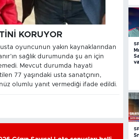
TİNİ KORUYOR
S
e usta oyuncunun yakın kaynaklarından
M
nanır’ın sağlık durumunda şu an için
S
va
dilemedi. Mevcut durumda hayati
tilen 77 yaşındaki usta sanatçının,
z olumlu yanıt vermediği ifade edildi.
S
S