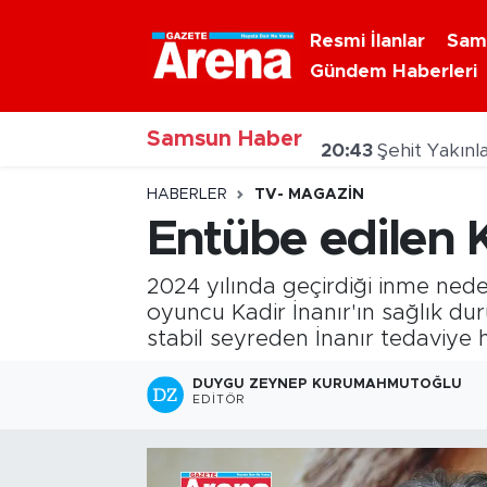
Resmi İlanlar
Sam
Gündem Haberleri
Nöbetçi Eczaneler
Samsun Haber
Hava Durumu
20:43
Şehit Yakınl
Samsun Namaz Vakitleri
HABERLER
TV- MAGAZIN
Entübe edilen K
Trafik Durumu
2024 yılında geçirdiği inme ned
Süper Lig Puan Durumu ve Fikstür
oyuncu Kadir İnanır'ın sağlık du
stabil seyreden İnanır tedaviye 
Tüm Manşetler
DUYGU ZEYNEP KURUMAHMUTOĞLU
EDITÖR
Son Dakika Haberleri
Haber Arşivi