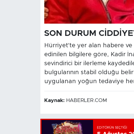
SON DURUM CİDDİYE
Hürriyet'te yer alan habere v
edinilen bilgilere göre, Kadir İ
sevindirici bir ilerleme kayde
bulgularının stabil olduğu belir
uygulanan yoğun tedaviye henü
Kaynak:
HABERLER.COM
EDITÖRÜN SEÇTIĞI