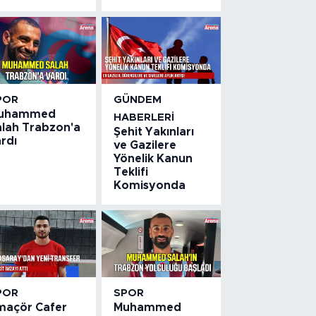
POR
GÜNDEM
uhammed
HABERLERI
alah Trabzon'a
Şehit Yakınları
rdı
ve Gazilere
Yönelik Kanun
Teklifi
Komisyonda
POR
SPOR
maçör Cafer
Muhammed