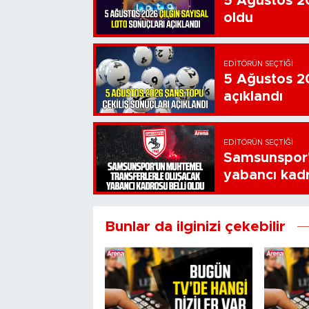
5 Ağustos 20
oldu
EDITÖRÜN SEÇTIĞI
5 Ağustos 20
açıklandı
EDITÖRÜN SEÇTIĞI
Samsunspor'
yabancı kadr
Bunlar da ilginizi çekebilir