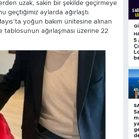
erden uzak, sakin bir şekilde geçirmeye
geçtiğimiz aylarda ağırlaştı.
ayıs’ta yoğun bakım ünitesine alınan
G
 ve tablosunun ağırlaşması üzerine 22
H
5
Çı
Lo
be
S
S
mi
ya
g
d