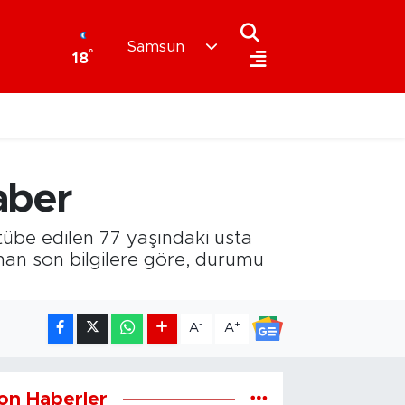
Samsun
°
18
aber
tübe edilen 77 yaşındaki usta
ınan son bilgilere göre, durumu
-
+
A
A
on Haberler