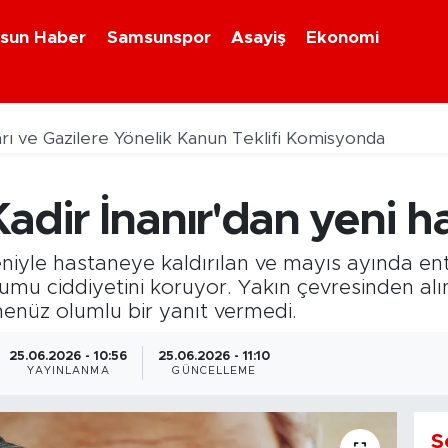
sun Haber
Samsunspor
Asayiş
Ekonomi
arı ve Gazilere Yönelik Kanun Teklifi Komisyonda
adir İnanır'dan yeni h
eniyle hastaneye kaldırılan ve mayıs ayında en
rumu ciddiyetini koruyor. Yakın çevresinden al
henüz olumlu bir yanıt vermedi.
25.06.2026 - 10:56
25.06.2026 - 11:10
YAYINLANMA
GÜNCELLEME
S