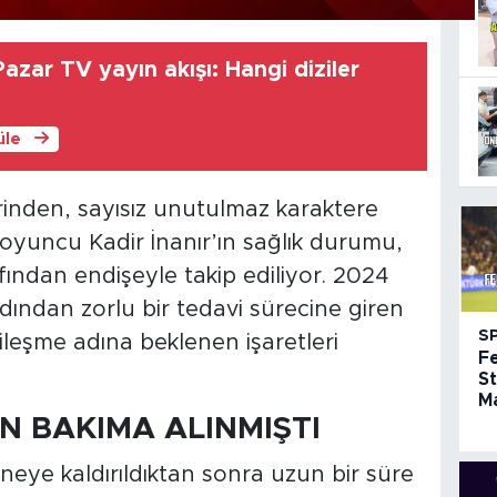
azar TV yayın akışı: Hangi diziler
üle
rinden, sayısız unutulmaz karaktere
oyuncu Kadir İnanır’ın sağlık durumu,
fından endişeyle takip ediliyor. 2024
ardından zorlu bir tedavi sürecine giren
S
yileşme adına beklenen işaretleri
F
St
Ma
N BAKIMA ALINMIŞTI
neye kaldırıldıktan sonra uzun bir süre