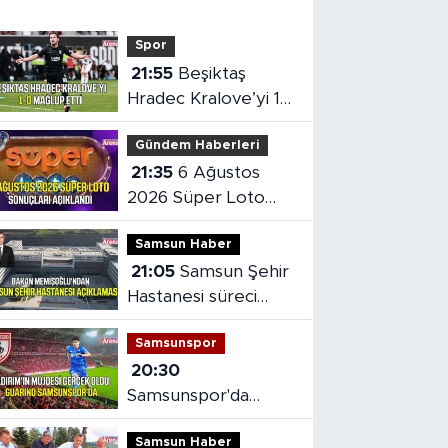
Spor
21:55
Beşiktaş
Hradec Kralove’yi 1-
0 mağlup etti
Gündem Haberleri
21:35
6 Ağustos
2026 Süper Loto
sonuçları açıklandı
Samsun Haber
21:05
Samsun Şehir
Hastanesi süreci
masaya yatırıldı
Samsunspor
20:30
Samsunspor'da
Gabriele dönemi
Samsun Haber
başladı