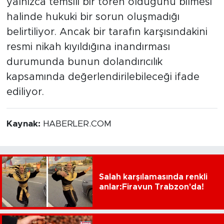
yalnızca temsili bir tören olduğunu bilmesi
halinde hukuki bir sorun oluşmadığı
belirtiliyor. Ancak bir tarafın karşısındakini
resmi nikah kıyıldığına inandırması
durumunda bunun dolandırıcılık
kapsamında değerlendirilebileceği ifade
ediliyor.
Kaynak:
HABERLER.COM
Salah karşılamasında renkli
anlar:Firavun Trabzon'da!