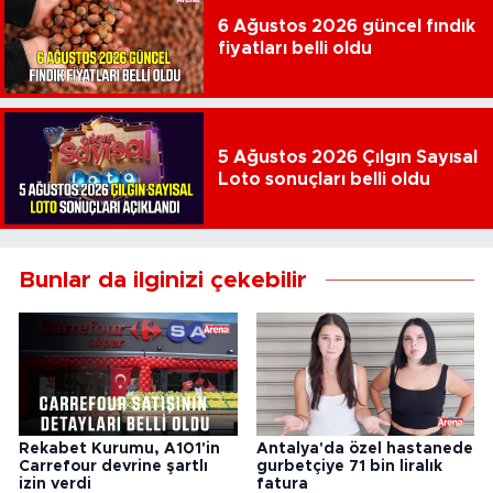
6 Ağustos 2026 güncel fındık
fiyatları belli oldu
5 Ağustos 2026 Çılgın Sayısal
Loto sonuçları belli oldu
Bunlar da ilginizi çekebilir
Rekabet Kurumu, A101'in
Antalya'da özel hastanede
Carrefour devrine şartlı
gurbetçiye 71 bin liralık
izin verdi
fatura