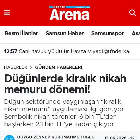
Nöbetçi Eczaneler
Resmi İlanlar
Samsun Haber
Samsunspor
As
Hava Durumu
12:57
Canlı tavuk yüklü tır Havza Viyadüğü'nde kamyona çarptı
Samsun Namaz Vakitleri
12:47
Samsunda online sağlık hizmeti dönemi başladı
HABERLER
GÜNDEM HABERLERI
Trafik Durumu
Düğünlerde kiralık nikah
memuru dönemi!
Süper Lig Puan Durumu ve Fikstür
Düğün sektöründe yaygınlaşan “kiralık
Tüm Manşetler
nikah memuru” uygulaması ilgi görüyor.
Sembolik nikah törenleri 6 bin TL’den
Son Dakika Haberleri
başlarken 23 bin TL’ye kadar çıkıyor.
Haber Arşivi
DUYGU ZEYNEP KURUMAHMUTOĞLU
15.06.2026 - 12:2