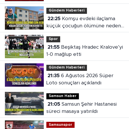
Gündem Haberleri
22:25
Komşu evdeki ilaçlama
küçük çocuğun ölümüne neden
oldu
Spor
21:55
Beşiktaş Hradec Kralove’yi
1-0 mağlup etti
Gündem Haberleri
21:35
6 Ağustos 2026 Süper
Loto sonuçları açıklandı
Samsun Haber
21:05
Samsun Şehir Hastanesi
süreci masaya yatırıldı
Samsunspor