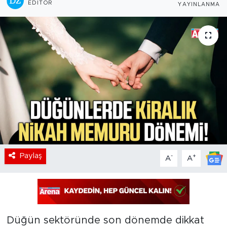
EDITÖR
YAYINLANMA
Paylaş
-
+
A
A
Düğün sektöründe son dönemde dikkat