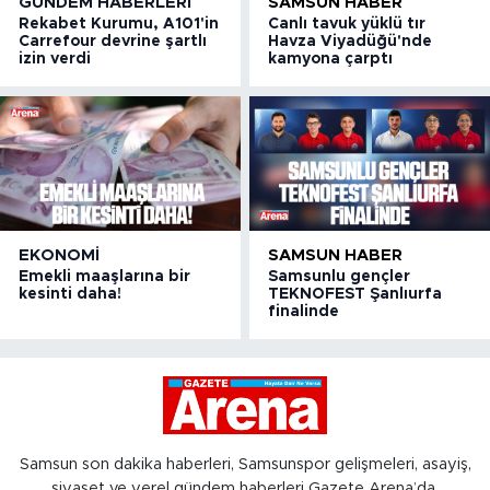
GÜNDEM HABERLERI
SAMSUN HABER
Rekabet Kurumu, A101'in
Canlı tavuk yüklü tır
Carrefour devrine şartlı
Havza Viyadüğü'nde
izin verdi
kamyona çarptı
EKONOMI
SAMSUN HABER
Emekli maaşlarına bir
Samsunlu gençler
kesinti daha!
TEKNOFEST Şanlıurfa
finalinde
Samsun son dakika haberleri, Samsunspor gelişmeleri, asayiş,
siyaset ve yerel gündem haberleri Gazete Arena’da.