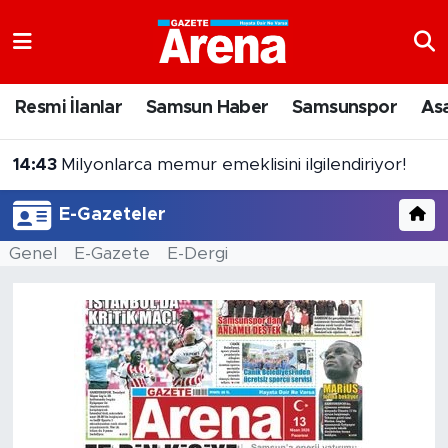
Nöbetçi Eczaneler
Resmi İlanlar
Samsun Haber
Samsunspor
As
Hava Durumu
14:43
Milyonlarca memur emeklisini ilgilendiriyor!
Samsun Namaz Vakitleri
E-Gazeteler
Trafik Durumu
Genel
E-Gazete
E-Dergi
Süper Lig Puan Durumu ve Fikstür
Tüm Manşetler
Son Dakika Haberleri
Haber Arşivi