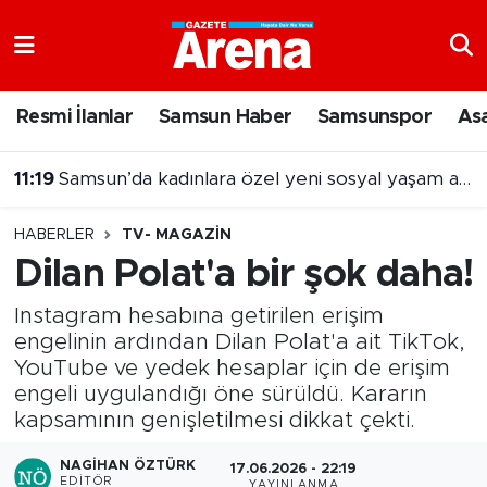
Nöbetçi Eczaneler
Resmi İlanlar
Samsun Haber
Samsunspor
As
Hava Durumu
11:19
Samsun’da kadınlara özel yeni sosyal yaşam alanı
Samsun Namaz Vakitleri
11:09
Samsun ilçe merkezinde 1,6 kilometrelik yol yenileniyor
HABERLER
TV- MAGAZIN
Trafik Durumu
Dilan Polat'a bir şok daha!
Süper Lig Puan Durumu ve Fikstür
Instagram hesabına getirilen erişim
engelinin ardından Dilan Polat'a ait TikTok,
Tüm Manşetler
YouTube ve yedek hesaplar için de erişim
engeli uygulandığı öne sürüldü. Kararın
Son Dakika Haberleri
kapsamının genişletilmesi dikkat çekti.
NAGIHAN ÖZTÜRK
Haber Arşivi
17.06.2026 - 22:19
EDITÖR
YAYINLANMA