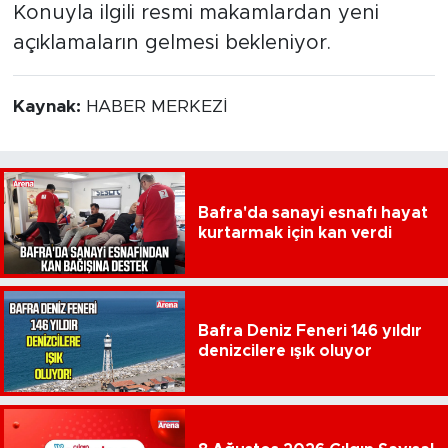
Konuyla ilgili resmi makamlardan yeni
açıklamaların gelmesi bekleniyor.
Kaynak:
HABER MERKEZİ
Bafra'da sanayi esnafı hayat
kurtarmak için kan verdi
Bafra Deniz Feneri 146 yıldır
denizcilere ışık oluyor