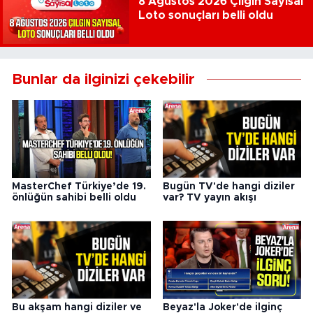
8 Ağustos 2026 Çılgın Sayısal
Loto sonuçları belli oldu
Bunlar da ilginizi çekebilir
MasterChef Türkiye’de 19.
Bugün TV'de hangi diziler
önlüğün sahibi belli oldu
var? TV yayın akışı
Bu akşam hangi diziler ve
Beyaz'la Joker'de ilginç