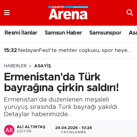
Nöbetçi Eczaneler
Resmi İlanlar
Samsun Haber
Samsunspor
As
Hava Durumu
15:32
NebiyanFest’te mehter coşkusu, spor heyecanı
Samsun Namaz Vakitleri
15:31
Dron saldırısına uğramıştı! Hasarlı Türk gemisi Samsun'a getirildi
HABERLER
ASAYIŞ
Trafik Durumu
Ermenistan'da Türk
bayrağına çirkin saldırı!
Süper Lig Puan Durumu ve Fikstür
Ermenistan'da düzenlenen meşaleli
Tüm Manşetler
yürüyüş sırasında Türk bayrağı yakıldı.
Detaylar haberimizde...
Son Dakika Haberleri
ALI ALTINTAŞ
24.04.2026 - 10:24
Haber Arşivi
EDITÖR
YAYINLANMA