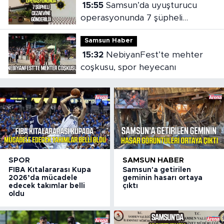
15:55
Samsun’da uyuşturucu
operasyonunda 7 şüpheli
cezaevine gönderildi
Samsun Haber
15:32
NebiyanFest’te mehter
coşkusu, spor heyecanı
SPOR
SAMSUN HABER
FIBA Kıtalararası Kupa
Samsun'a getirilen
2026’da mücadele
geminin hasarı ortaya
edecek takımlar belli
çıktı
oldu