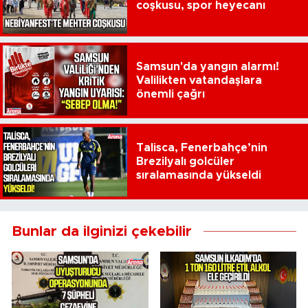
coşkusu, spor heyecanı
Samsun'da yangın alarmı!
Valilikten vatandaşlara
önemli çağrı
Talisca, Fenerbahçe’nin
Brezilyalı golcüler
sıralamasında yükseldi
Bunlar da ilginizi çekebilir