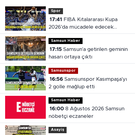
Spor
17:41
FIBA Kıtalararası Kupa
2026’da mücadele edecek
takımlar belli oldu
Samsun Haber
17:15
Samsun'a getirilen geminin
hasarı ortaya çıktı
Samsunspor
16:56
Samsunspor Kasımpaşa'yı
2 golle mağlup etti
Samsun Haber
16:00
8 Ağustos 2026 Samsun
nöbetçi eczaneler
Asayiş