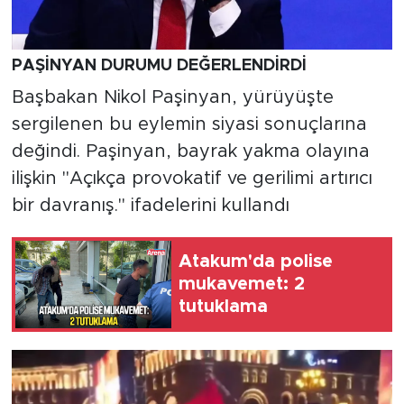
PAŞİNYAN DURUMU DEĞERLENDİRDİ
Başbakan Nikol Paşinyan, yürüyüşte
sergilenen bu eylemin siyasi sonuçlarına
değindi. Paşinyan, bayrak yakma olayına
ilişkin "Açıkça provokatif ve gerilimi artırıcı
bir davranış." ifadelerini kullandı
Atakum'da polise
mukavemet: 2
tutuklama