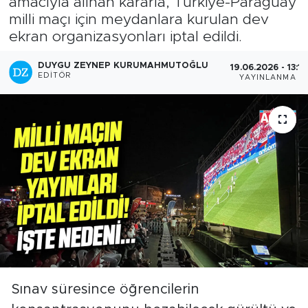
amacıyla alınan kararla, Türkiye-Paraguay
milli maçı için meydanlara kurulan dev
ekran organizasyonları iptal edildi.
DUYGU ZEYNEP KURUMAHMUTOĞLU
19.06.2026 - 13:11
EDITÖR
YAYINLANMA
Sınav süresince öğrencilerin