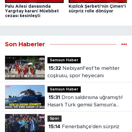
Palu Ailesi davasında
Kızılcık Şerbeti’nin Çimen’i
Yargıtay kararı! Müebbet
sürpriz rolle dönüyor
cezası kesinleşti
Son Haberler
Samsun Haber
15:32
NebiyanFest’te mehter
coşkusu, spor heyecanı
Samsun Haber
15:31
Dron saldırısına uğramıştı!
Hasarlı Türk gemisi Samsun'a
getirildi
Spor
15:14
Fenerbahçe'den sürpriz