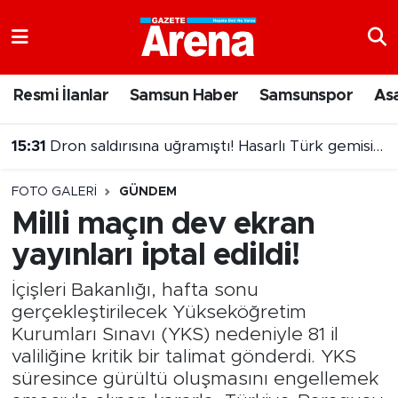
Nöbetçi Eczaneler
Resmi İlanlar
Samsun Haber
Samsunspor
As
Hava Durumu
15:31
Dron saldırısına uğramıştı! Hasarlı Türk gemisi Samsun'a getirildi
Samsun Namaz Vakitleri
FOTO GALERI
GÜNDEM
Trafik Durumu
Milli maçın dev ekran
yayınları iptal edildi!
Süper Lig Puan Durumu ve Fikstür
İçişleri Bakanlığı, hafta sonu
Tüm Manşetler
gerçekleştirilecek Yükseköğretim
Kurumları Sınavı (YKS) nedeniyle 81 il
Son Dakika Haberleri
valiliğine kritik bir talimat gönderdi. YKS
süresince gürültü oluşmasını engellemek
Haber Arşivi