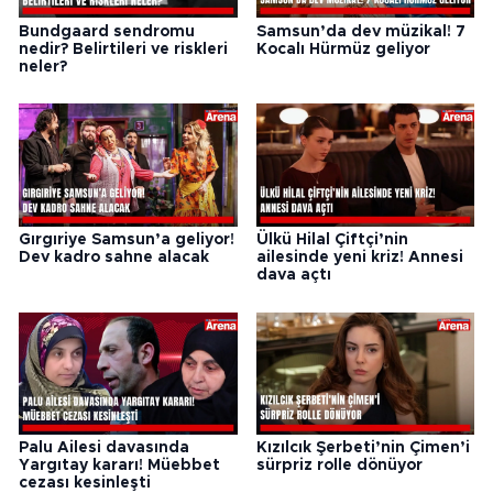
Bundgaard sendromu
Samsun’da dev müzikal! 7
nedir? Belirtileri ve riskleri
Kocalı Hürmüz geliyor
neler?
Gırgıriye Samsun’a geliyor!
Ülkü Hilal Çiftçi’nin
Dev kadro sahne alacak
ailesinde yeni kriz! Annesi
dava açtı
Palu Ailesi davasında
Kızılcık Şerbeti’nin Çimen’i
Yargıtay kararı! Müebbet
sürpriz rolle dönüyor
cezası kesinleşti