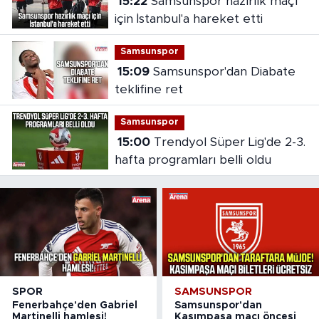
15:22
Samsunspor hazırlık maçı
için İstanbul'a hareket etti
Samsunspor
15:09
Samsunspor'dan Diabate
teklifine ret
Samsunspor
15:00
Trendyol Süper Lig'de 2-3.
hafta programları belli oldu
SPOR
SAMSUNSPOR
Fenerbahçe'den Gabriel
Samsunspor'dan
Martinelli hamlesi!
Kasımpaşa maçı öncesi