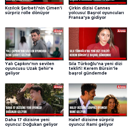
Kızılcık Şerbeti’nin Çimen’i
Çirkin dizisi Cannes
sürpriz rolle dönüyor
yolcusu! Başrol oyuncuları
Fransa’ya gidiyor
Yalı Çapkını’nın sevilen
Sıla Türkoğlu’na yeni dizi
oyuncusu Uzak Şehir’e
teklifi! Kerem Bürsin’le
geliyor
başrol gündemde
Daha 17 dizisine yeni
Halef dizisine sürpriz
oyuncu! Doğukan geliyor
oyuncu! Rami geliyor