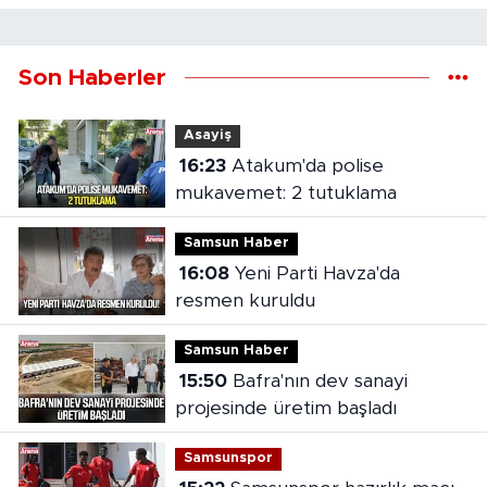
Son Haberler
Asayiş
16:23
Atakum'da polise
mukavemet: 2 tutuklama
Samsun Haber
16:08
Yeni Parti Havza'da
resmen kuruldu
Samsun Haber
15:50
Bafra'nın dev sanayi
projesinde üretim başladı
Samsunspor