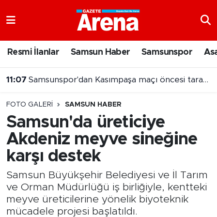
Nöbetçi Eczaneler
Resmi İlanlar
Samsun Haber
Samsunspor
As
Hava Durumu
11:07
Samsunspor'dan Kasımpaşa maçı öncesi taraftara jest
Samsun Namaz Vakitleri
FOTO GALERI
SAMSUN HABER
Trafik Durumu
Samsun'da üreticiye
Akdeniz meyve sineğine
Süper Lig Puan Durumu ve Fikstür
karşı destek
Tüm Manşetler
Samsun Büyükşehir Belediyesi ve İl Tarım
Son Dakika Haberleri
ve Orman Müdürlüğü iş birliğiyle, kentteki
meyve üreticilerine yönelik biyoteknik
Haber Arşivi
mücadele projesi başlatıldı.