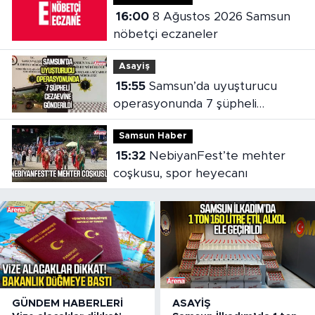
16:00
8 Ağustos 2026 Samsun
nöbetçi eczaneler
Asayiş
15:55
Samsun’da uyuşturucu
operasyonunda 7 şüpheli
cezaevine gönderildi
Samsun Haber
15:32
NebiyanFest’te mehter
coşkusu, spor heyecanı
GÜNDEM HABERLERI
ASAYIŞ