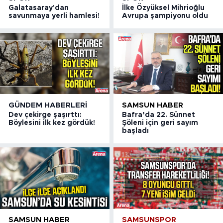
Galatasaray'dan
İlke Özyüksel Mihrioğlu
savunmaya yerli hamlesi!
Avrupa şampiyonu oldu
GÜNDEM HABERLERI
SAMSUN HABER
Dev çekirge şaşırttı:
Bafra’da 22. Sünnet
Böylesini ilk kez gördük!
Şöleni için geri sayım
başladı
SAMSUN HABER
SAMSUNSPOR