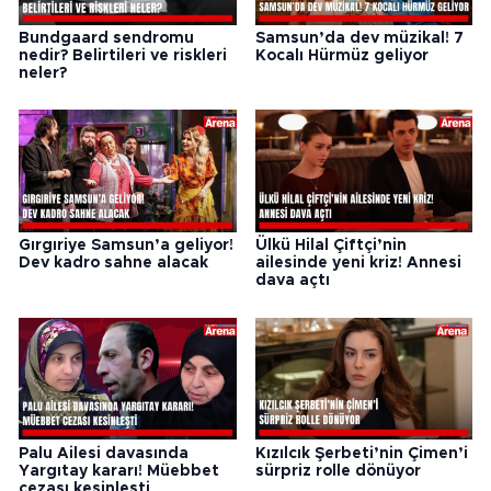
Bundgaard sendromu
Samsun’da dev müzikal! 7
nedir? Belirtileri ve riskleri
Kocalı Hürmüz geliyor
neler?
Gırgıriye Samsun’a geliyor!
Ülkü Hilal Çiftçi’nin
Dev kadro sahne alacak
ailesinde yeni kriz! Annesi
dava açtı
Palu Ailesi davasında
Kızılcık Şerbeti’nin Çimen’i
Yargıtay kararı! Müebbet
sürpriz rolle dönüyor
cezası kesinleşti