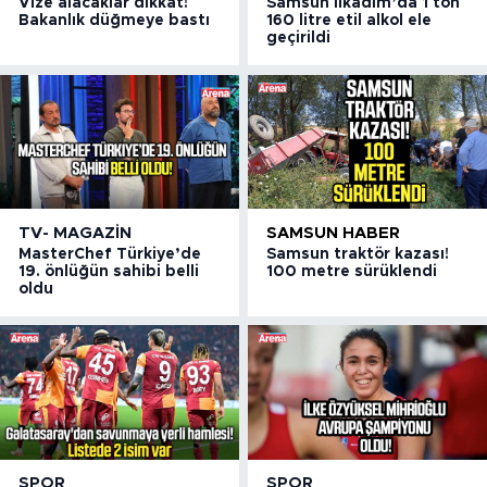
Vize alacaklar dikkat!
Samsun İlkadım’da 1 ton
Bakanlık düğmeye bastı
160 litre etil alkol ele
geçirildi
TV- MAGAZIN
SAMSUN HABER
MasterChef Türkiye’de
Samsun traktör kazası!
19. önlüğün sahibi belli
100 metre sürüklendi
oldu
SPOR
SPOR