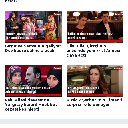
neler?
Gırgıriye Samsun’a geliyor!
Ülkü Hilal Çiftçi’nin
Dev kadro sahne alacak
ailesinde yeni kriz! Annesi
dava açtı
Palu Ailesi davasında
Kızılcık Şerbeti’nin Çimen’i
Yargıtay kararı! Müebbet
sürpriz rolle dönüyor
cezası kesinleşti