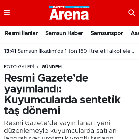
Nöbetçi Eczaneler
Resmi İlanlar
Samsun Haber
Samsunspor
As
Hava Durumu
13:26
MasterChef Türkiye’de 19. önlüğün sahibi belli oldu
Samsun Namaz Vakitleri
FOTO GALERI
GÜNDEM
Trafik Durumu
Resmi Gazete’de
yayımlandı:
Süper Lig Puan Durumu ve Fikstür
Kuyumcularda sentetik
Tüm Manşetler
taş dönemi
Son Dakika Haberleri
Resmi Gazete’de yayımlanan yeni
düzenlemeyle kuyumcularda satılan
Haber Arşivi
laboratuvar üretimi kıymetli taşların