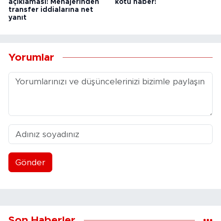
açıklaması! Menajerinden
kötü haber!
transfer iddialarına net
yanıt
Yorumlar
Gönder
Son Haberler