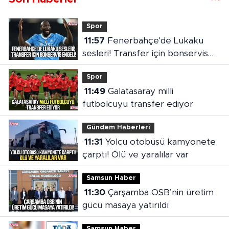
Spor
11:57
Fenerbahçe'de Lukaku
sesleri! Transfer için bonservis
engeli
Spor
11:49
Galatasaray milli
futbolcuyu transfer ediyor
Gündem Haberleri
11:31
Yolcu otobüsü kamyonete
çarptı! Ölü ve yaralılar var
Samsun Haber
11:30
Çarşamba OSB’nin üretim
gücü masaya yatırıldı
Samsun Haber