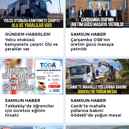
GÜNDEM HABERLERI
SAMSUN HABER
Yolcu otobüsü
Çarşamba OSB’nin
kamyonete çarptı! Ölü ve
üretim gücü masaya
yaralılar var
yatırıldı
SAMSUN HABER
SAMSUN HABER
Tekkeköy’de öğrenciler
Canik’te mahalle
için ücretsiz eğitim
yollarına bakım!
fırsatı!
Gödekli’de yoğun mesai