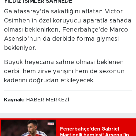
YILDIZ İSİMLER SAHNEDE
Galatasaray’da sakatlığını atlatan Victor
Osimhen’in özel koruyucu aparatla sahada
olması beklenirken, Fenerbahçe’de Marco
Asensio’nun da derbide forma giymesi
bekleniyor.
Büyük heyecana sahne olması beklenen
derbi, hem zirve yarışını hem de sezonun
kaderini doğrudan etkileyecek.
Kaynak:
HABER MERKEZİ
Fenerbahçe'den Gabriel
Martinelli hamlesi! Arsenal'in