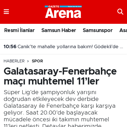
Nöbetçi Eczaneler
Resmi İlanlar
Samsun Haber
Samsunspor
As
Hava Durumu
10:56
Canik’te mahalle yollarına bakım! Gödekli’de yoğun mesai
Samsun Namaz Vakitleri
HABERLER
SPOR
Trafik Durumu
Galatasaray-Fenerbahçe
maçı muhtemel 11’ler
Süper Lig Puan Durumu ve Fikstür
Süper Lig’de şampiyonluk yarışını
Tüm Manşetler
doğrudan etkileyecek dev derbide
Galatasaray ile Fenerbahçe karşı karşıya
Son Dakika Haberleri
geliyor. Saat 20.00’de başlayacak
mücadele öncesi iki takımın muhtemel
Haber Arşivi
11’leri netleşti. Detaylar haberimizde...