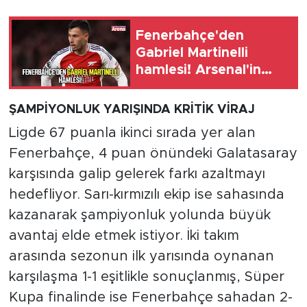
Fenerbahçe'den
Gabriel Martinelli
hamlesi! Arsenal'in
bonservis beklentisi
ortaya çıktı
ŞAMPİYONLUK YARIŞINDA KRİTİK VİRAJ
Ligde 67 puanla ikinci sırada yer alan
Fenerbahçe, 4 puan önündeki Galatasaray
karşısında galip gelerek farkı azaltmayı
hedefliyor. Sarı-kırmızılı ekip ise sahasında
kazanarak şampiyonluk yolunda büyük
avantaj elde etmek istiyor. İki takım
arasında sezonun ilk yarısında oynanan
karşılaşma 1-1 eşitlikle sonuçlanmış, Süper
Kupa finalinde ise Fenerbahçe sahadan 2-