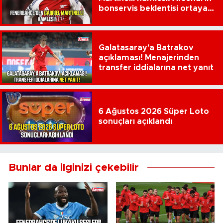
bonservis beklentisi ortaya
çıktı
Galatasaray'a Batrakov
açıklaması! Menajerinden
transfer iddialarına net yanıt
6 Ağustos 2026 Süper Loto
sonuçları açıklandı
Bunlar da ilginizi çekebilir