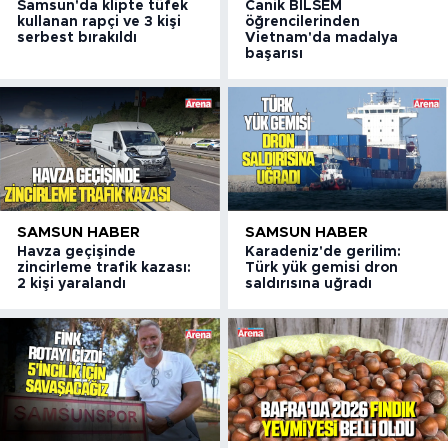
Samsun'da klipte tüfek
Canik BİLSEM
kullanan rapçi ve 3 kişi
öğrencilerinden
serbest bırakıldı
Vietnam'da madalya
başarısı
SAMSUN HABER
SAMSUN HABER
Havza geçişinde
Karadeniz'de gerilim:
zincirleme trafik kazası:
Türk yük gemisi dron
2 kişi yaralandı
saldırısına uğradı