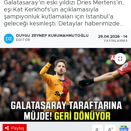
Galatasaray’ın eski yıldızı Dries Mertens’in,
eşi Kat Kerkhofs’un açıklamasıyla
şampiyonluk kutlamaları için İstanbul’a
geleceği kesinleşti. Detaylar haberimizde...
DUYGU ZEYNEP KURUMAHMUTOĞLU
29.04.2026 - 14:
EDITÖR
YAYINLANMA
Paylaş
-
+
A
A