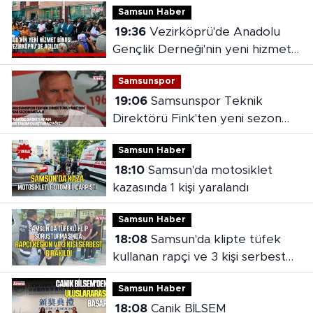
Samsun Haber
19:36
Vezirköprü'de Anadolu
Gençlik Derneği'nin yeni hizmet
binası açıldı
Samsunspor
19:06
Samsunspor Teknik
Direktörü Fink'ten yeni sezon
mesajı
Samsun Haber
18:10
Samsun'da motosiklet
kazasında 1 kişi yaralandı
Samsun Haber
18:08
Samsun'da klipte tüfek
kullanan rapçi ve 3 kişi serbest
bırakıldı
Samsun Haber
18:08
Canik BİLSEM