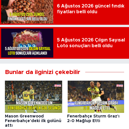
6 Ağustos 2026 güncel fındık
fiyatları belli oldu
5 Ağustos 2026 Çılgın Sayısal
Loto sonuçları belli oldu
Bunlar da ilginizi çekebilir
Mason Greenwood
Fenerbahçe Sturm Graz'ı
Fenerbahçe'deki ilk golünü
2-0 Mağlup Etti
attı