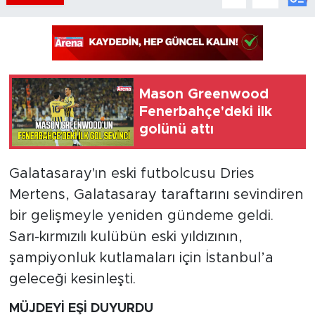
Mason Greenwood
Fenerbahçe'deki ilk
golünü attı
Galatasaray'ın eski futbolcusu Dries
Mertens, Galatasaray taraftarını sevindiren
bir gelişmeyle yeniden gündeme geldi.
Sarı-kırmızılı kulübün eski yıldızının,
şampiyonluk kutlamaları için İstanbul’a
geleceği kesinleşti.
MÜJDEYİ EŞİ DUYURDU