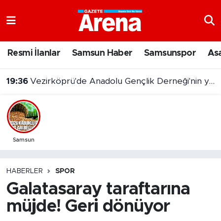
Nöbetçi Eczaneler
Resmi İlanlar
Samsun Haber
Samsunspor
As
Hava Durumu
19:36
Vezirköprü'de Anadolu Gençlik Derneği'nin yeni hizmet binası açıldı
Samsun Namaz Vakitleri
Trafik Durumu
Süper Lig Puan Durumu ve Fikstür
Samsun
Tüm Manşetler
HABERLER
SPOR
Galatasaray taraftarına
Son Dakika Haberleri
müjde! Geri dönüyor
Haber Arşivi