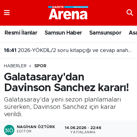
Nöbetçi Eczaneler
Resmi İlanlar
Samsun Haber
Samsunspor
As
Hava Durumu
16:41
2026-YÖKDİL/2 soru kitapçığı ve cevap anahtarı yayımlandı
Samsun Namaz Vakitleri
HABERLER
SPOR
Trafik Durumu
Galatasaray'dan
Davinson Sanchez kararı!
Süper Lig Puan Durumu ve Fikstür
Galatasaray'da yeni sezon planlamaları
Tüm Manşetler
sürerken, Davinson Sanchez için karar
verildi.
Son Dakika Haberleri
NAGIHAN ÖZTÜRK
14.06.2026 - 22:46
Haber Arşivi
EDITÖR
YAYINLANMA