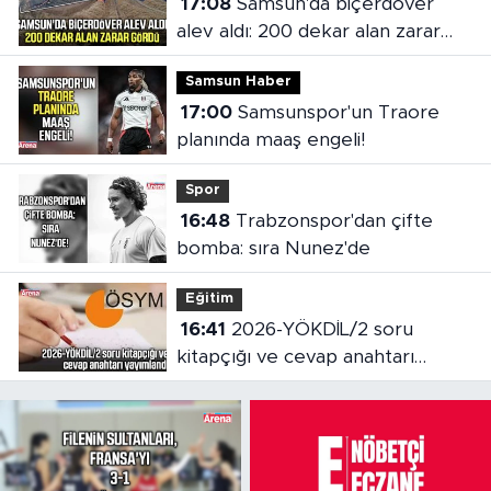
17:08
Samsun'da biçerdöver
alev aldı: 200 dekar alan zarar
gördü
Samsun Haber
17:00
Samsunspor'un Traore
planında maaş engeli!
Spor
16:48
Trabzonspor'dan çifte
bomba: sıra Nunez'de
Eğitim
16:41
2026-YÖKDİL/2 soru
kitapçığı ve cevap anahtarı
yayımlandı