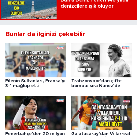
denizcilere ışık oluyor
Bunlar da ilginizi çekebilir
Filenin Sultanları, Fransa'yı
Trabzonspor'dan çifte
3-1 mağlup etti
bomba: sıra Nunez'de
Fenerbahçe'den 20 milyon
Galatasaray’dan Villarreal