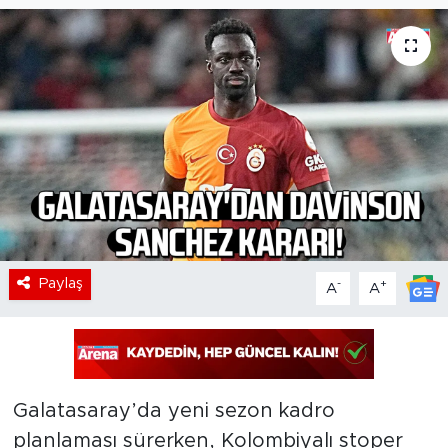
Paylaş
-
+
A
A
Galatasaray’da yeni sezon kadro
planlaması sürerken, Kolombiyalı stoper