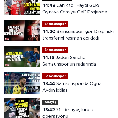
14:48
Canik'te "Haydi Güle
Oynaya Camiye Gel" Projesine
yoğun ilgi
Samsunspor
14:20
Samsunspor Igor Drapinski
transferini resmen açıkladı
Samsunspor
14:16
Jadon Sancho
Samsunspor'un radarında
Samsunspor
13:44
Samsunspor'da Oğuz
Aydın iddiası
Asayiş
13:42
71 ilde uyuşturucu
operasyonu