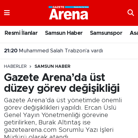
Nöbetçi Eczaneler
Resmi İlanlar
Samsun Haber
Samsunspor
As
Hava Durumu
21:20
Muhammed Salah Trabzon'a vardı
Samsun Namaz Vakitleri
HABERLER
SAMSUN HABER
Trafik Durumu
Gazete Arena’da üst
düzey görev değişikliği
Süper Lig Puan Durumu ve Fikstür
Gazete Arena’da üst yönetimde önemli
Tüm Manşetler
görev değişiklikleri yapıldı. Ercan Üslü
Genel Yayın Yönetmenliği görevine
Son Dakika Haberleri
getirilirken, Burak Altıntaş ise
gazetearena.com Sorumlu Yazı İşleri
Haber Arşivi
Müdürü olarak atandı.