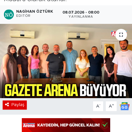
NAGIHAN ÖZTÜRK
08.07.2026 - 08:00
EDITÖR
YAYINLANMA
Paylaş
-
+
A
A