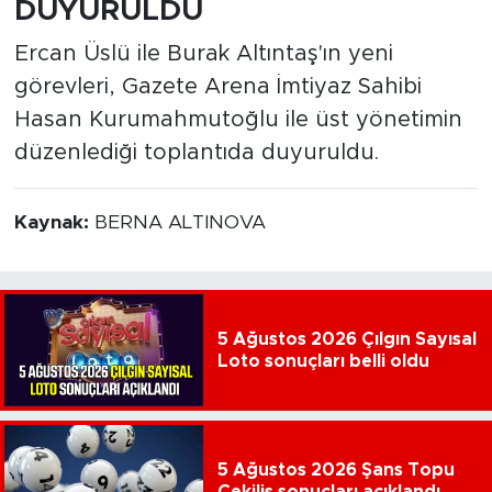
DUYURULDU
Ercan Üslü ile Burak Altıntaş'ın yeni
görevleri, Gazete Arena İmtiyaz Sahibi
Hasan Kurumahmutoğlu ile üst yönetimin
düzenlediği toplantıda duyuruldu.
Kaynak:
BERNA ALTINOVA
5 Ağustos 2026 Çılgın Sayısal
Loto sonuçları belli oldu
5 Ağustos 2026 Şans Topu
Çekiliş sonuçları açıklandı