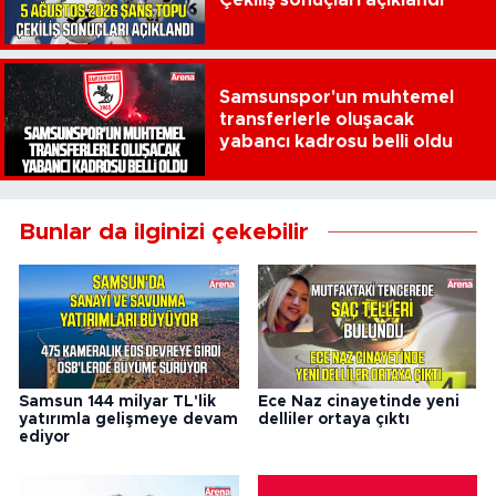
Samsunspor'un muhtemel
transferlerle oluşacak
yabancı kadrosu belli oldu
Bunlar da ilginizi çekebilir
Samsun 144 milyar TL'lik
Ece Naz cinayetinde yeni
yatırımla gelişmeye devam
delliler ortaya çıktı
ediyor