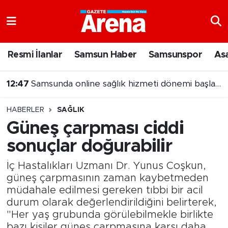
Nöbetçi Eczaneler
Resmi İlanlar
Samsun Haber
Samsunspor
As
Hava Durumu
12:47
Samsunda online sağlık hizmeti dönemi başladı
Samsun Namaz Vakitleri
HABERLER
SAĞLIK
Trafik Durumu
Güneş çarpması ciddi
sonuçlar doğurabilir
Süper Lig Puan Durumu ve Fikstür
İç Hastalıkları Uzmanı Dr. Yunus Coşkun,
Tüm Manşetler
güneş çarpmasının zaman kaybetmeden
müdahale edilmesi gereken tıbbi bir acil
Son Dakika Haberleri
durum olarak değerlendirildiğini belirterek,
"Her yaş grubunda görülebilmekle birlikte
Haber Arşivi
bazı kişiler güneş çarpmasına karşı daha