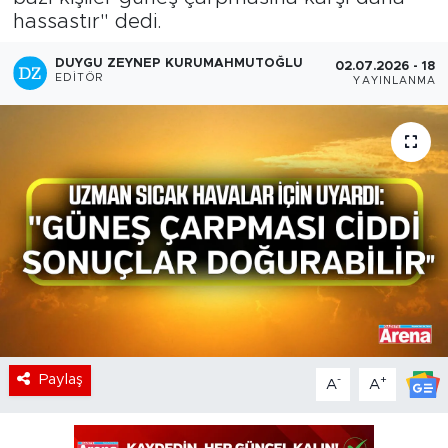
hassastır" dedi.
DUYGU ZEYNEP KURUMAHMUTOĞLU
02.07.2026 - 18:5
EDITÖR
YAYINLANMA
Paylaş
-
+
A
A