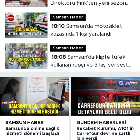
Direktörü Fink'ten yeni sezon
mesajı
Samsun Haber
18:10
Samsun'da motosiklet
kazasında 1 kişi yaralandı
Samsun Haber
18:08
Samsun'da klipte tüfek
kullanan rapçi ve 3 kişi serbest
bırakıldı
SAMSUN HABER
GÜNDEM HABERLERI
Samsunda online sağlık
Rekabet Kurumu, A101'in
hizmeti dönemi başladı
Carrefour devrine şartlı
izin verdi