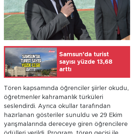
Samsun’da turist
sayısı yüzde 13,68
arttı
Tören kapsamında öğrenciler şiirler okudu,
öğretmenler kahramanlık türküleri
seslendirdi. Ayrıca okullar tarafından
hazırlanan gösteriler sunuldu ve 29 Ekim
yarışmalarında dereceye giren öğrencilere
ödülleri verildi. Program, tören geçişi ile