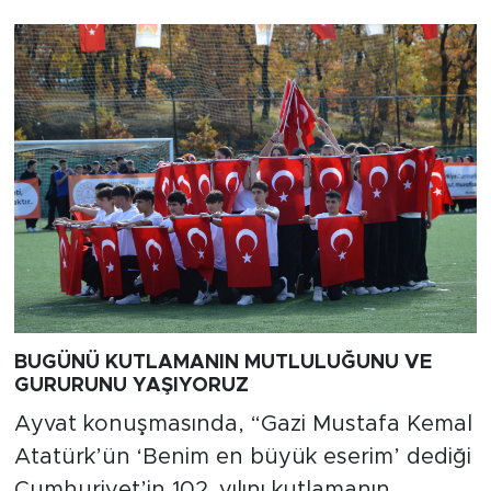
BUGÜNÜ KUTLAMANIN MUTLULUĞUNU VE
GURURUNU YAŞIYORUZ
Ayvat konuşmasında, “Gazi Mustafa Kemal
Atatürk’ün ‘Benim en büyük eserim’ dediği
Cumhuriyet’in 102. yılını kutlamanın