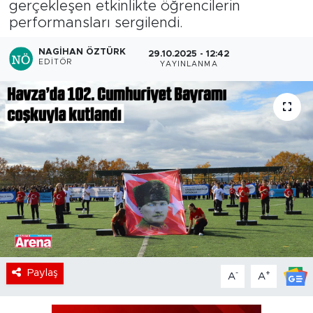
gerçekleşen etkinlikte öğrencilerin
performansları sergilendi.
NAGIHAN ÖZTÜRK
29.10.2025 - 12:42
EDITÖR
YAYINLANMA
Paylaş
-
+
A
A