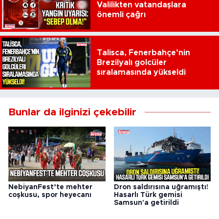
Valilikten vatandaşlara
önemli çağrı
Talisca, Fenerbahçe’nin
Brezilyalı golcüler
sıralamasında yükseldi
Bunlar da ilginizi çekebilir
NebiyanFest’te mehter
Dron saldırısına uğramıştı!
coşkusu, spor heyecanı
Hasarlı Türk gemisi
Samsun'a getirildi