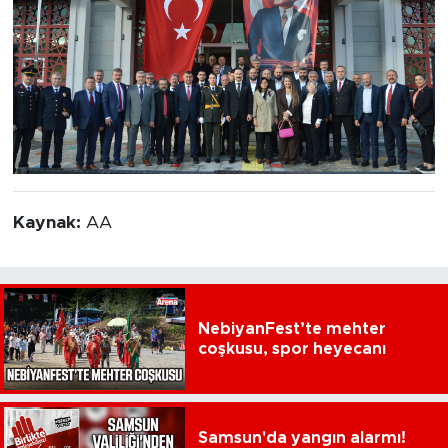
Kaynak:
AA
NebiyanFest’te mehter
coşkusu, spor heyecanı
Samsun'da yangın alarmı!