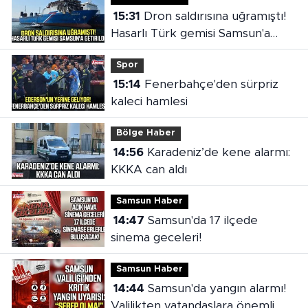
15:31
Dron saldırısına uğramıştı!
Hasarlı Türk gemisi Samsun'a
getirildi
Spor
15:14
Fenerbahçe'den sürpriz
kaleci hamlesi
Bölge Haber
14:56
Karadeniz’de kene alarmı:
KKKA can aldı
Samsun Haber
14:47
Samsun'da 17 ilçede
sinema geceleri!
Samsun Haber
14:44
Samsun'da yangın alarmı!
Valilikten vatandaşlara önemli