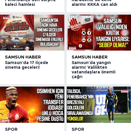
Fenerbahçe'den sürpriz
Karadeniz’de kene
kaleci hamlesi
alarmı: KKKA can aldı
SAMSUN HABER
SAMSUN HABER
Samsun'da 17 ilçede
Samsun'da yangın
sinema geceleri!
alarmı! Valilikten
vatandaşlara önemli
çağrı
SPOR
SPOR