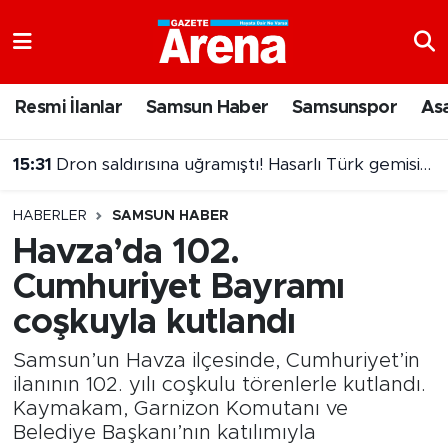
Nöbetçi Eczaneler
Resmi İlanlar
Samsun Haber
Samsunspor
As
Hava Durumu
15:31
Dron saldırısına uğramıştı! Hasarlı Türk gemisi Samsun'a getirildi
Samsun Namaz Vakitleri
HABERLER
SAMSUN HABER
Trafik Durumu
Havza’da 102.
Cumhuriyet Bayramı
Süper Lig Puan Durumu ve Fikstür
coşkuyla kutlandı
Tüm Manşetler
Samsun’un Havza ilçesinde, Cumhuriyet’in
Son Dakika Haberleri
ilanının 102. yılı coşkulu törenlerle kutlandı.
Kaymakam, Garnizon Komutanı ve
Belediye Başkanı’nın katılımıyla
Haber Arşivi