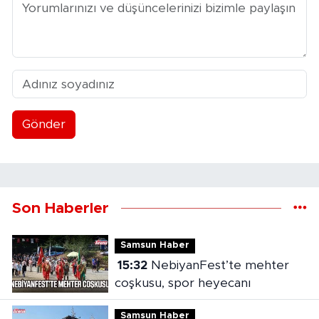
Gönder
Son Haberler
Samsun Haber
15:32
NebiyanFest’te mehter
coşkusu, spor heyecanı
Samsun Haber