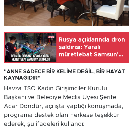
Rusya açıklarında dron
saldırısı: Yaralı
mürettebat Samsun'a
getirildi
"ANNE SADECE BİR KELİME DEĞİL, BİR HAYAT
KAYNAĞIDIR"
Havza TSO Kadın Girişimciler Kurulu
Başkanı ve Belediye Meclis Üyesi Şerife
Acar Döndür, açılışta yaptığı konuşmada,
programa destek olan herkese teşekkür
ederek, şu ifadeleri kullandı: