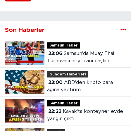
Son Haberler
Samsun Haber
23:06
Samsun'da Muay Thai
Turnuvası heyecanı başladı
Gündem Haberleri
23:00
ABD'den kripto para
ağına yaptırım
Samsun Haber
22:23
Kavak'ta konteyner evde
yangın çıktı