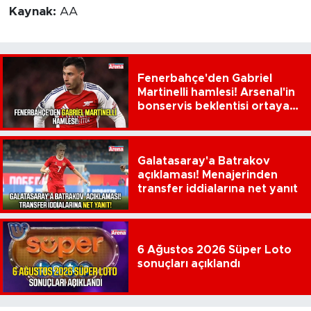
Kaynak:
AA
Fenerbahçe'den Gabriel
Martinelli hamlesi! Arsenal'in
bonservis beklentisi ortaya
çıktı
Galatasaray'a Batrakov
açıklaması! Menajerinden
transfer iddialarına net yanıt
6 Ağustos 2026 Süper Loto
sonuçları açıklandı