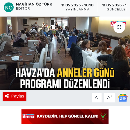
NAGIHAN ÖZTÜRK
11.05.2026 - 10:10
11.05.2026 - 10
EDITÖR
YAYINLANMA
GÜNCELLEM
Paylaş
-
+
A
A