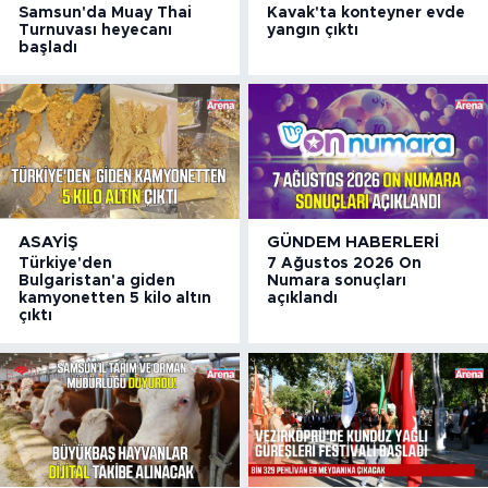
Samsun'da Muay Thai
Kavak'ta konteyner evde
Turnuvası heyecanı
yangın çıktı
başladı
ASAYIŞ
GÜNDEM HABERLERI
Türkiye'den
7 Ağustos 2026 On
Bulgaristan'a giden
Numara sonuçları
kamyonetten 5 kilo altın
açıklandı
çıktı