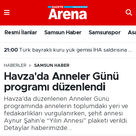
Nöbetçi Eczaneler
Resmi İlanlar
Samsun Haber
Samsunspor
As
Hava Durumu
20:00
Samsun'da Nebiyan Fest Başladı
Samsun Namaz Vakitleri
HABERLER
SAMSUN HABER
Trafik Durumu
Havza'da Anneler Günü
programı düzenlendi
Süper Lig Puan Durumu ve Fikstür
Havza’da düzenlenen Anneler Günü
Tüm Manşetler
programında annelerin toplumdaki yeri ve
fedakarlıkları vurgulanırken, şehit annesi
Son Dakika Haberleri
Aynur Şahin’e “Yılın Annesi” plaketi verildi.
Detaylar haberimizde...
Haber Arşivi