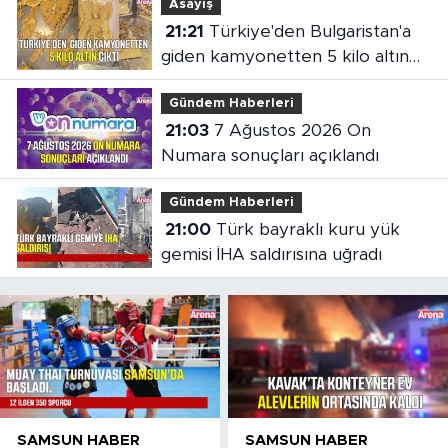
Asayiş
21:21
Türkiye'den Bulgaristan'a
giden kamyonetten 5 kilo altın
çıktı
Gündem Haberleri
21:03
7 Ağustos 2026 On
Numara sonuçları açıklandı
Gündem Haberleri
21:00
Türk bayraklı kuru yük
gemisi İHA saldırısına uğradı
SAMSUN HABER
SAMSUN HABER