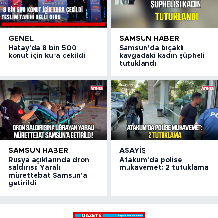
GENEL
SAMSUN HABER
Hatay'da 8 bin 500
Samsun’da bıçaklı
konut için kura çekildi
kavgadaki kadın şüpheli
tutuklandı
SAMSUN HABER
ASAYIŞ
Rusya açıklarında dron
Atakum'da polise
saldırısı: Yaralı
mukavemet: 2 tutuklama
mürettebat Samsun'a
getirildi