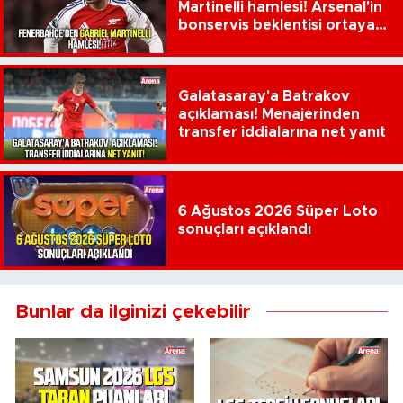
Martinelli hamlesi! Arsenal'in
bonservis beklentisi ortaya
çıktı
Galatasaray'a Batrakov
açıklaması! Menajerinden
transfer iddialarına net yanıt
6 Ağustos 2026 Süper Loto
sonuçları açıklandı
Bunlar da ilginizi çekebilir