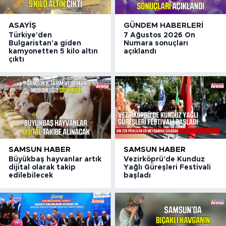
ASAYIŞ
GÜNDEM HABERLERI
Türkiye'den
7 Ağustos 2026 On
Bulgaristan'a giden
Numara sonuçları
kamyonetten 5 kilo altın
açıklandı
çıktı
SAMSUN HABER
SAMSUN HABER
Büyükbaş hayvanlar artık
Vezirköprü'de Kunduz
dijital olarak takip
Yağlı Güreşleri Festivali
edilebilecek
başladı