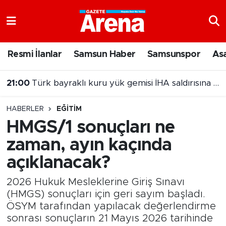
Nöbetçi Eczaneler
Resmi İlanlar
Samsun Haber
Samsunspor
As
Hava Durumu
21:00
Türk bayraklı kuru yük gemisi İHA saldırısına uğradı
Samsun Namaz Vakitleri
HABERLER
EĞITIM
Trafik Durumu
HMGS/1 sonuçları ne
zaman, ayın kaçında
Süper Lig Puan Durumu ve Fikstür
açıklanacak?
Tüm Manşetler
2026 Hukuk Mesleklerine Giriş Sınavı
Son Dakika Haberleri
(HMGS) sonuçları için geri sayım başladı.
ÖSYM tarafından yapılacak değerlendirme
sonrası sonuçların 21 Mayıs 2026 tarihinde
Haber Arşivi