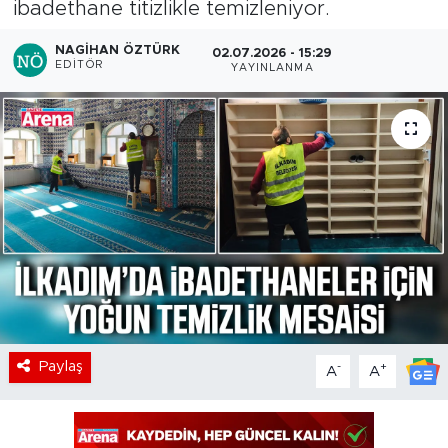
ibadethane titizlikle temizleniyor.
NAGIHAN ÖZTÜRK
02.07.2026 - 15:29
EDITÖR
YAYINLANMA
Paylaş
-
+
A
A