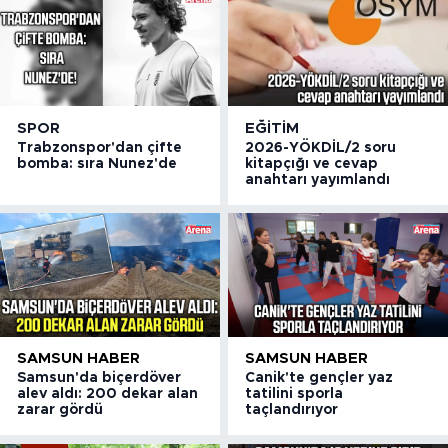
SPOR
EĞITIM
Trabzonspor'dan çifte
2026-YÖKDİL/2 soru
bomba: sıra Nunez'de
kitapçığı ve cevap
anahtarı yayımlandı
SAMSUN HABER
SAMSUN HABER
Samsun'da biçerdöver
Canik'te gençler yaz
alev aldı: 200 dekar alan
tatilini sporla
zarar gördü
taçlandırıyor