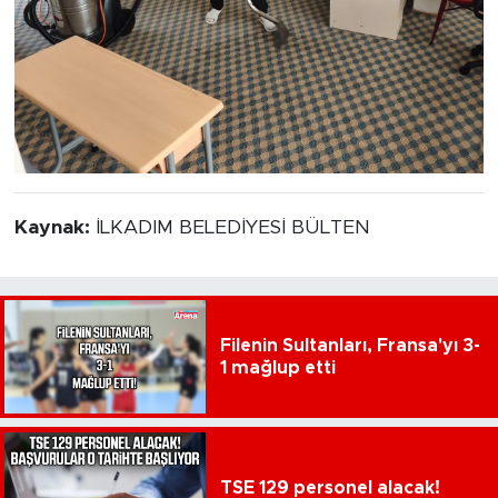
Kaynak:
İLKADIM BELEDİYESİ BÜLTEN
Filenin Sultanları, Fransa'yı 3-
1 mağlup etti
TSE 129 personel alacak!