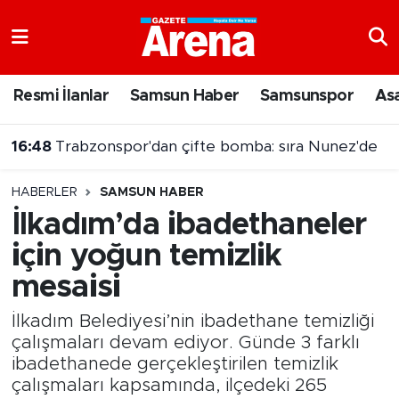
Nöbetçi Eczaneler
Resmi İlanlar
Samsun Haber
Samsunspor
As
Hava Durumu
16:41
2026-YÖKDİL/2 soru kitapçığı ve cevap anahtarı yayımlandı
Samsun Namaz Vakitleri
HABERLER
SAMSUN HABER
Trafik Durumu
İlkadım’da ibadethaneler
için yoğun temizlik
Süper Lig Puan Durumu ve Fikstür
mesaisi
Tüm Manşetler
İlkadım Belediyesi’nin ibadethane temizliği
Son Dakika Haberleri
çalışmaları devam ediyor. Günde 3 farklı
ibadethanede gerçekleştirilen temizlik
çalışmaları kapsamında, ilçedeki 265
Haber Arşivi