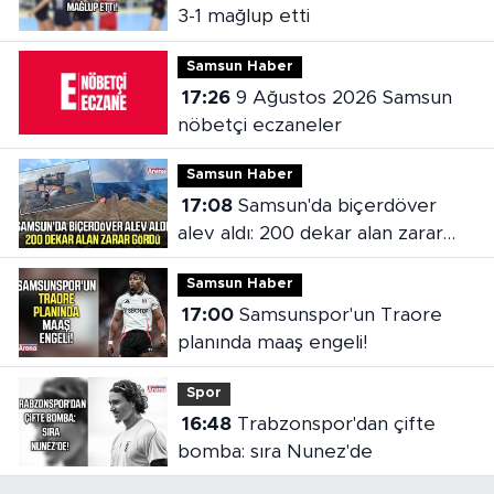
3-1 mağlup etti
Samsun Haber
17:26
9 Ağustos 2026 Samsun
nöbetçi eczaneler
Samsun Haber
17:08
Samsun'da biçerdöver
alev aldı: 200 dekar alan zarar
gördü
Samsun Haber
17:00
Samsunspor'un Traore
planında maaş engeli!
Spor
16:48
Trabzonspor'dan çifte
bomba: sıra Nunez'de