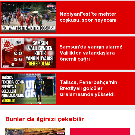
NebiyanFest’te mehter
coşkusu, spor heyecanı
Samsun'da yangın alarmı!
Valilikten vatandaşlara
önemli çağrı
Talisca, Fenerbahçe’nin
Brezilyalı golcüler
sıralamasında yükseldi
Bunlar da ilginizi çekebilir