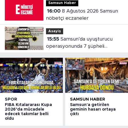
Samsun Haber
16:00
8 Ağustos 2026 Samsun
nöbetçi eczaneler
Asayiş
15:55
Samsun’da uyuşturucu
operasyonunda 7 şüpheli
cezaevine gönderildi
SPOR
SAMSUN HABER
FIBA Kıtalararası Kupa
Samsun'a getirilen
2026’da mücadele
geminin hasarı ortaya
edecek takımlar belli
çıktı
oldu