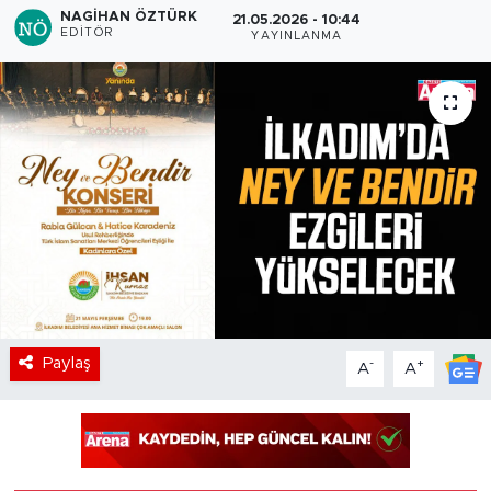
NAGIHAN ÖZTÜRK
21.05.2026 - 10:44
EDITÖR
YAYINLANMA
Paylaş
-
+
A
A