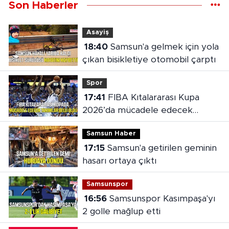
Son Haberler
Asayiş
18:40
Samsun'a gelmek için yola
çıkan bisikletiye otomobil çarptı
Spor
17:41
FIBA Kıtalararası Kupa
2026’da mücadele edecek
takımlar belli oldu
Samsun Haber
17:15
Samsun'a getirilen geminin
hasarı ortaya çıktı
Samsunspor
16:56
Samsunspor Kasımpaşa'yı
2 golle mağlup etti