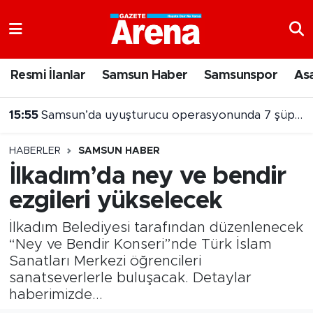
Nöbetçi Eczaneler
Resmi İlanlar
Samsun Haber
Samsunspor
As
Hava Durumu
15:55
Samsun’da uyuşturucu operasyonunda 7 şüpheli cezaevine gönderildi
Samsun Namaz Vakitleri
HABERLER
SAMSUN HABER
Trafik Durumu
İlkadım’da ney ve bendir
ezgileri yükselecek
Süper Lig Puan Durumu ve Fikstür
İlkadım Belediyesi tarafından düzenlenecek
Tüm Manşetler
“Ney ve Bendir Konseri”nde Türk İslam
Sanatları Merkezi öğrencileri
Son Dakika Haberleri
sanatseverlerle buluşacak. Detaylar
haberimizde...
Haber Arşivi