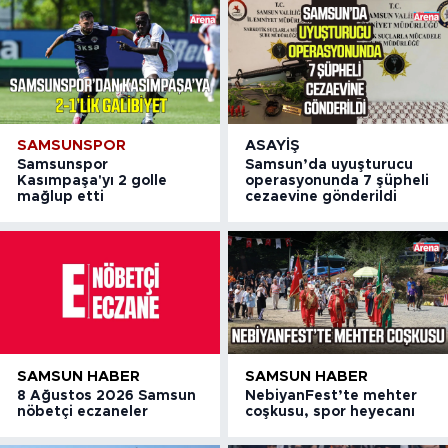
SAMSUNSPOR
ASAYIŞ
Samsunspor
Samsun’da uyuşturucu
Kasımpaşa'yı 2 golle
operasyonunda 7 şüpheli
mağlup etti
cezaevine gönderildi
SAMSUN HABER
SAMSUN HABER
8 Ağustos 2026 Samsun
NebiyanFest’te mehter
nöbetçi eczaneler
coşkusu, spor heyecanı