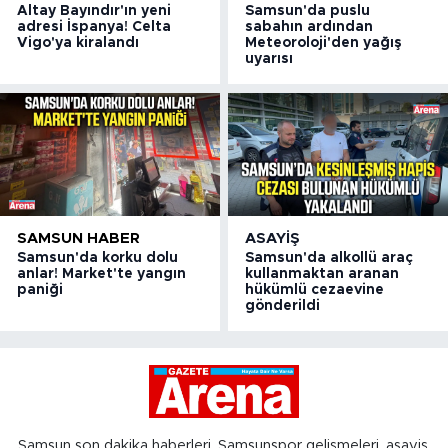
Altay Bayındır'ın yeni
Samsun'da puslu
adresi İspanya! Celta
sabahın ardından
Vigo'ya kiralandı
Meteoroloji'den yağış
uyarısı
SAMSUN HABER
ASAYIŞ
Samsun'da korku dolu
Samsun'da alkollü araç
anlar! Market'te yangın
kullanmaktan aranan
paniği
hükümlü cezaevine
gönderildi
Samsun son dakika haberleri, Samsunspor gelişmeleri, asayiş,