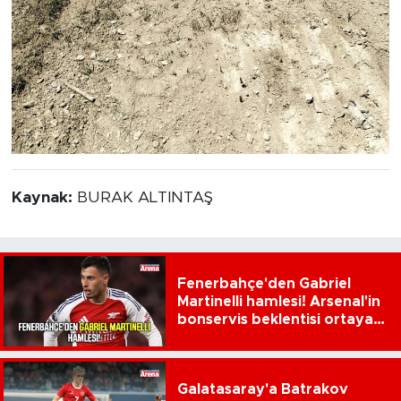
Kaynak:
BURAK ALTINTAŞ
Fenerbahçe'den Gabriel
Martinelli hamlesi! Arsenal'in
bonservis beklentisi ortaya
çıktı
Galatasaray'a Batrakov