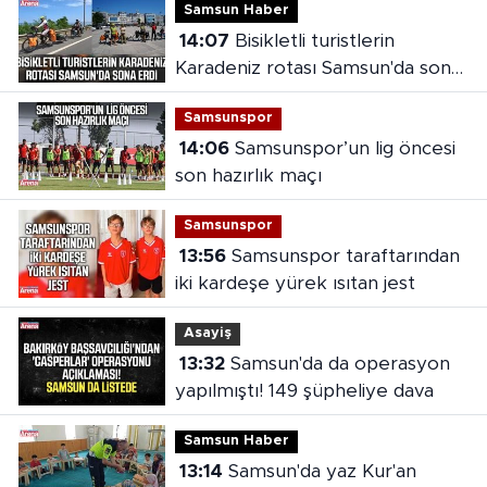
Samsun Haber
14:07
Bisikletli turistlerin
Karadeniz rotası Samsun'da sona
erdi
Samsunspor
14:06
Samsunspor’un lig öncesi
son hazırlık maçı
Samsunspor
13:56
Samsunspor taraftarından
iki kardeşe yürek ısıtan jest
Asayiş
13:32
Samsun'da da operasyon
yapılmıştı! 149 şüpheliye dava
Samsun Haber
13:14
Samsun'da yaz Kur'an