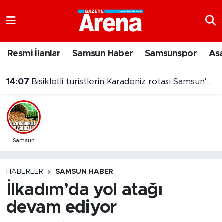
Nöbetçi Eczaneler
Resmi İlanlar
Samsun Haber
Samsunspor
As
Hava Durumu
14:07
Bisikletli turistlerin Karadeniz rotası Samsun'da sona erdi
Samsun Namaz Vakitleri
Trafik Durumu
Süper Lig Puan Durumu ve Fikstür
Samsun
Tüm Manşetler
HABERLER
SAMSUN HABER
İlkadım’da yol atağı
Son Dakika Haberleri
devam ediyor
Haber Arşivi