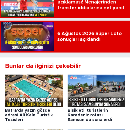
açıklaması! Menajerinden
transfer iddialarına net yanıt
6 Ağustos 2026 Süper Loto
sonuçları açıklandı
Bunlar da ilginizi çekebilir
Bafra'da yazın gözde
Bisikletli turistlerin
adresi Ali Kale Turistik
Karadeniz rotası
Tesisleri
Samsun'da sona erdi