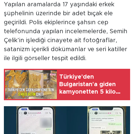
Yapılan aramalarda 17 yaşındaki erkek
şüphelinin üzerinde bir adet bıçak ele
geçirildi. Polis ekiplerince şahsın cep
telefonunda yapılan incelemelerde, Semih
Çelik’in işlediği cinayete ait fotoğraflar,
satanizm içerikli dökümanlar ve seri katiller
ile ilgili görseller tespit edildi.
Türkiye'den
Bulgaristan'a giden
kamyonetten 5 kilo
altın çıktı