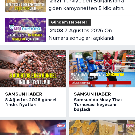
21:21
Türkiye'den Bulgaristan'a
giden kamyonetten 5 kilo altın
çıktı
Gündem Haberleri
21:03
7 Ağustos 2026 On
Numara sonuçları açıklandı
SAMSUN HABER
SAMSUN HABER
8 Ağustos 2026 güncel
Samsun'da Muay Thai
fındık fiyatları
Turnuvası heyecanı
başladı