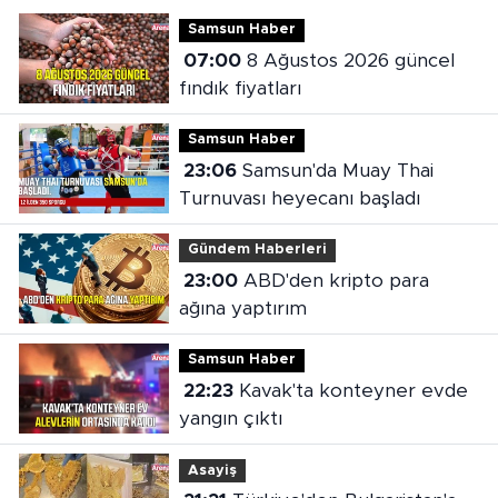
Samsun Haber
07:00
8 Ağustos 2026 güncel
fındık fiyatları
Samsun Haber
23:06
Samsun'da Muay Thai
Turnuvası heyecanı başladı
Gündem Haberleri
23:00
ABD'den kripto para
ağına yaptırım
Samsun Haber
22:23
Kavak'ta konteyner evde
yangın çıktı
Asayiş