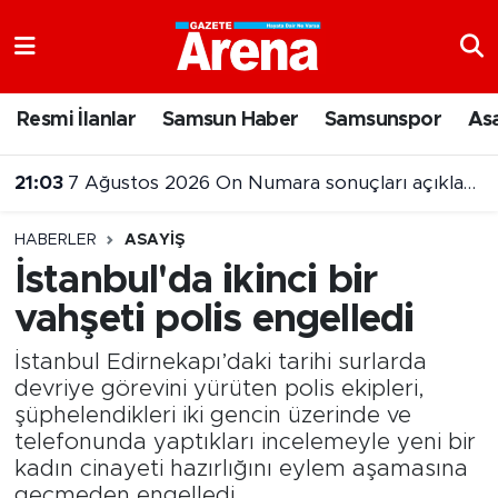
Nöbetçi Eczaneler
Resmi İlanlar
Samsun Haber
Samsunspor
As
Hava Durumu
21:03
7 Ağustos 2026 On Numara sonuçları açıklandı
Samsun Namaz Vakitleri
21:00
Türk bayraklı kuru yük gemisi İHA saldırısına uğradı
HABERLER
ASAYIŞ
Trafik Durumu
İstanbul'da ikinci bir
vahşeti polis engelledi
Süper Lig Puan Durumu ve Fikstür
İstanbul Edirnekapı’daki tarihi surlarda
Tüm Manşetler
devriye görevini yürüten polis ekipleri,
şüphelendikleri iki gencin üzerinde ve
Son Dakika Haberleri
telefonunda yaptıkları incelemeyle yeni bir
kadın cinayeti hazırlığını eylem aşamasına
Haber Arşivi
geçmeden engelledi.