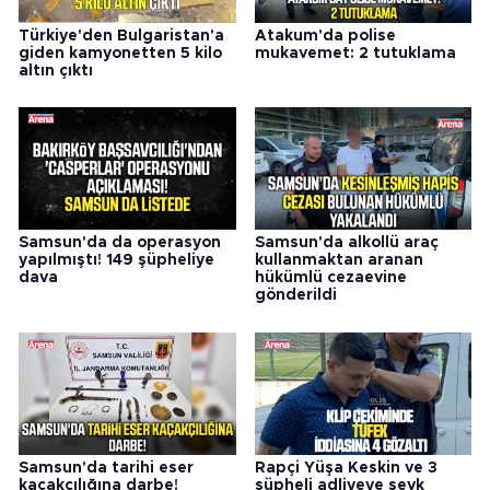
Türkiye'den Bulgaristan'a
Atakum'da polise
giden kamyonetten 5 kilo
mukavemet: 2 tutuklama
altın çıktı
Samsun'da da operasyon
Samsun'da alkollü araç
yapılmıştı! 149 şüpheliye
kullanmaktan aranan
dava
hükümlü cezaevine
gönderildi
Samsun'da tarihi eser
Rapçi Yüşa Keskin ve 3
kaçakçılığına darbe!
şüpheli adliyeye sevk