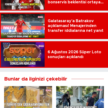
bonservis beklentisi ortaya
çıktı
Galatasaray'a Batrakov
açıklaması! Menajerinden
transfer iddialarına net yanıt
6 Ağustos 2026 Süper Loto
sonuçları açıklandı
Bunlar da ilginizi çekebilir