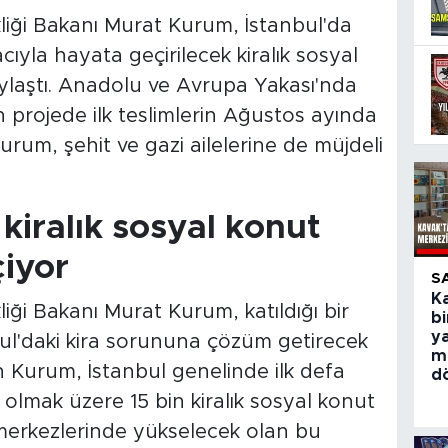
ikliği Bakanı Murat Kurum, İstanbul'da
cıyla hayata geçirilecek kiralık sosyal
aylaştı. Anadolu ve Avrupa Yakası'nda
projede ilk teslimlerin Ağustos ayında
rum, şehit ve gazi ailelerine de müjdeli
 kiralık sosyal konut
çiyor
S
Ka
kliği Bakanı Murat Kurum, katıldığı bir
bi
y
ul'daki kira sorununa çözüm getirecek
m
 Kurum, İstanbul genelinde ilk defa
d
lmak üzere 15 bin kiralık sosyal konut
r merkezlerinde yükselecek olan bu