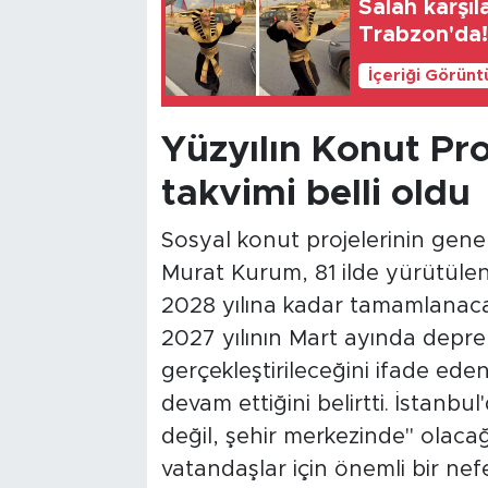
Salah karşıl
Trabzon'da
İçeriği Görünt
Yüzyılın Konut Pro
takvimi belli oldu
Sosyal konut projelerinin genel
Murat Kurum, 81 ilde yürütülen
2028 yılına kadar tamamlanacağ
2027 yılının Mart ayında depr
gerçekleştirileceğini ifade ed
devam ettiğini belirtti. İstanbu
değil, şehir merkezinde" olacağ
vatandaşlar için önemli bir nefe