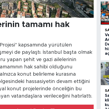
lerinin tamamı hak
S
V
A
De
Projesi" kapsamında yürütülen
hi
elişmeyi de paylaştı. İstanbul başta olmak
aç
u yapan şehit ve gazi ailelerinin
 tamamının hak sahibi olduğunu
yalnızca konut belirleme kurasına
bölgesindeki hassasiyetin devam ettiğini
l konut projelerinde önceliğin bu
S
S
yan vatandaşlara verileceğini hatırlattı.
kl
ku