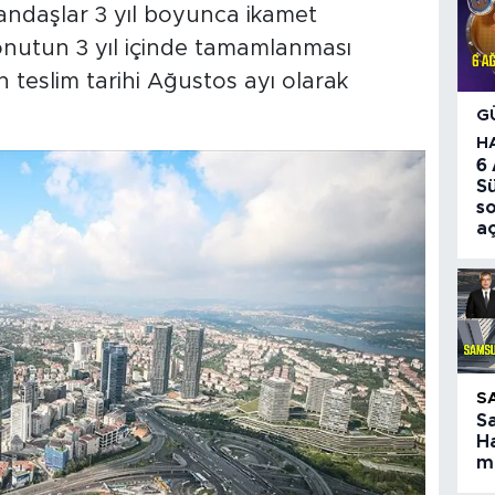
andaşlar 3 yıl boyunca ikamet
onutun 3 yıl içinde tamamlanması
n teslim tarihi Ağustos ayı olarak
G
H
6
S
so
aç
S
S
Ha
ma