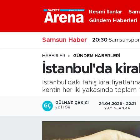
Resmi İlanlar
Sam
Gündem Haberleri
Nöbetçi Eczaneler
20:30
Samsunspor'
Samsun Haber
Hava Durumu
20:20
Alaçam çileğ
Samsun Namaz Vakitleri
HABERLER
GÜNDEM HABERLERI
İstanbul'da kir
Trafik Durumu
İstanbul'daki fahiş kira fiyatları
Süper Lig Puan Durumu ve Fikstür
kentin her iki yakasında toplam 1
Tüm Manşetler
GÜLNAZ ÇAKICI
24.04.2026 - 22:21
EDITÖR
YAYINLANMA
Son Dakika Haberleri
Haber Arşivi