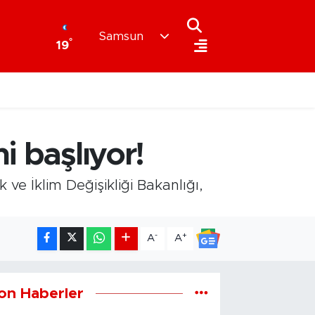
Samsun
°
19
i başlıyor!
 ve İklim Değişikliği Bakanlığı,
-
+
A
A
on Haberler