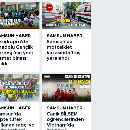
AMSUN HABER
SAMSUN HABER
ezirköprü'de
Samsun'da
nadolu Gençlik
motosiklet
rneği'nin yeni
kazasında 1 kişi
zmet binası
yaralandı
ıldı
AMSUN HABER
SAMSUN HABER
amsun'da
Canik BİLSEM
ipte tüfek
öğrencilerinden
llanan rapçi ve
Vietnam'da