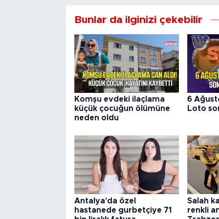
Bunlar da ilginizi çekebilir
Komşu evdeki ilaçlama
6 Ağust
küçük çocuğun ölümüne
Loto son
neden oldu
Antalya'da özel
Salah k
hastanede gurbetçiye 71
renkli a