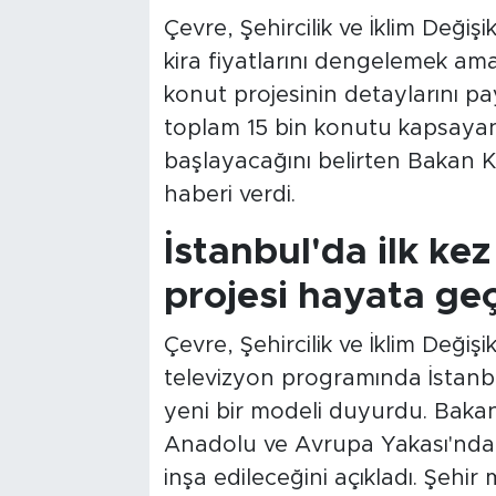
Çevre, Şehircilik ve İklim Değiş
kira fiyatlarını dengelemek ama
konut projesinin detaylarını p
toplam 15 bin konutu kapsayan 
başlayacağını belirten Bakan Ku
haberi verdi.
İstanbul'da ilk kez
projesi hayata ge
Çevre, Şehircilik ve İklim Değişi
televizyon programında İstanb
yeni bir modeli duyurdu. Bakan
Anadolu ve Avrupa Yakası'nda o
inşa edileceğini açıkladı. Şehi