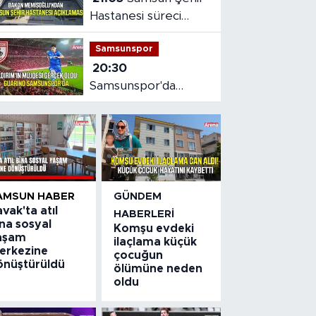
Hastanesi süreci
masaya yatırıldı
Samsunspor
20:30
Samsunspor'da
Gabriele dönemi
başladı
AMSUN HABER
GÜNDEM
vak'ta atıl
HABERLERI
na sosyal
Komşu evdeki
aşam
ilaçlama küçük
erkezine
çocuğun
önüştürüldü
ölümüne neden
oldu