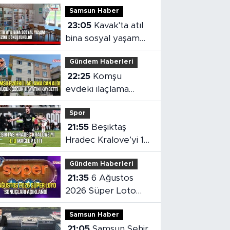
Samsun Haber
23:05
Kavak'ta atıl
bina sosyal yaşam
merkezine
Gündem Haberleri
dönüştürüldü
22:25
Komşu
evdeki ilaçlama
küçük çocuğun
Spor
ölümüne neden oldu
21:55
Beşiktaş
Hradec Kralove’yi 1-
0 mağlup etti
Gündem Haberleri
21:35
6 Ağustos
2026 Süper Loto
sonuçları açıklandı
Samsun Haber
21:05
Samsun Şehir