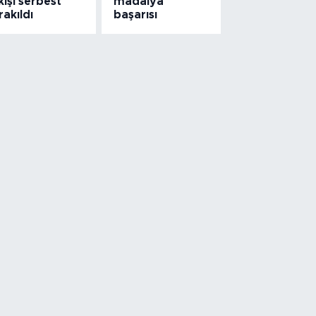
kişi serbest
madalya
rakıldı
başarısı