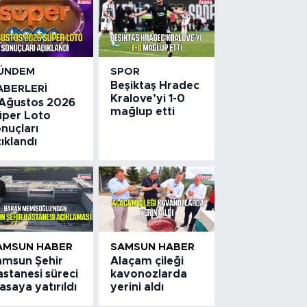
ÜNDEM
SPOR
Beşiktaş Hradec
ABERLERI
Kralove’yi 1-0
 Ağustos 2026
mağlup etti
üper Loto
nuçları
ıklandı
AMSUN HABER
SAMSUN HABER
amsun Şehir
Alaçam çileği
stanesi süreci
kavonozlarda
saya yatırıldı
yerini aldı