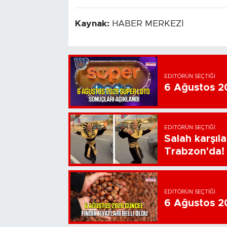
Kaynak:
HABER MERKEZİ
EDITÖRÜN SEÇTIĞI
6 Ağustos 20
EDITÖRÜN SEÇTIĞI
Salah karşıl
Trabzon'da!
EDITÖRÜN SEÇTIĞI
6 Ağustos 202