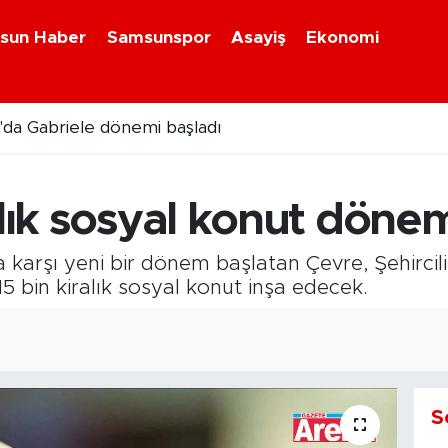
sun Haber
Samsunspor
Asayiş
Ekonomi
da Gabriele dönemi başladı
i kavonozlarda yerini aldı
alık sosyal konut dönem
na karşı yeni bir dönem başlatan Çevre, Şehircilik
5 bin kiralık sosyal konut inşa edecek.
S