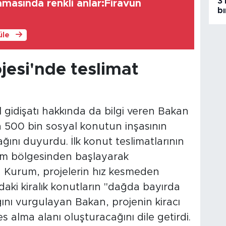
3 
amasında renkli anlar:Firavun
bı
!
üle
jesi'nde teslimat
 gidişatı hakkında da bilgi veren Bakan
 500 bin sosyal konutun inşasının
ını duyurdu. İlk konut teslimatlarının
em bölgesinden başlayarak
en Kurum, projelerin hız kesmeden
l'daki kiralık konutların "dağda bayırda
ını vurgulayan Bakan, projenin kiracı
s alma alanı oluşturacağını dile getirdi.