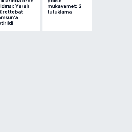
ıklarında dron
polise
ldırısı: Yaralı
mukavemet: 2
ürettebat
tutuklama
amsun'a
tirildi