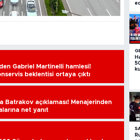
ed
G
H
50
en Gabriel Martinelli hamlesi!
ku
nservis beklentisi ortaya çıktı
a Batrakov açıklaması! Menajerinden
alarına net yanıt
S
R