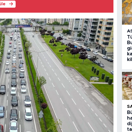
üle
A
T
Bu
g
k
ki
S
B
ha
di
ta