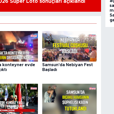
aç
26 Süper Loto sonuçları açıklandı
sa
m
S
ge
a konteyner evde
Samsun'da Nebiyan Fest
ıktı
Başladı