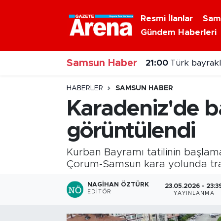
Resmi İlanlar
Sam
Gündem Haberleri
Nöbetçi Eczaneler
Samsun Haber
Hava Durumu
21:00
Türk bayraklı
Samsun Namaz Vakitleri
HABERLER
SAMSUN HABER
Karadeniz'de 
Trafik Durumu
görüntülendi
Süper Lig Puan Durumu ve Fikstür
Kurban Bayramı tatilinin başlama
Tüm Manşetler
Çorum-Samsun kara yolunda tra
NAGIHAN ÖZTÜRK
23.05.2026 - 23:3
Son Dakika Haberleri
EDITÖR
YAYINLANMA
Haber Arşivi