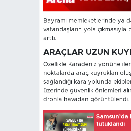
Bayramı memleketlerinde ya da 
vatandaşların yola çıkmasıyla b
arttı.
ARAÇLAR UZUN KUY
Özellikle Karadeniz yönüne ile
noktalarda araç kuyrukları oluşt
sağlandığı kara yolunda ekipler
üzerinde güvenlik önlemleri al
dronla havadan görüntülendi.
Samsun’da b
tutuklandı