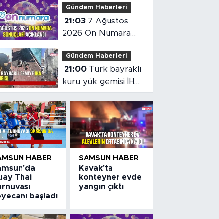
Gündem Haberleri
altın çıktı
21:03
7 Ağustos
2026 On Numara
sonuçları açıklandı
Gündem Haberleri
21:00
Türk bayraklı
kuru yük gemisi İHA
saldırısına uğradı
AMSUN HABER
SAMSUN HABER
amsun'da
Kavak'ta
uay Thai
konteyner evde
urnuvası
yangın çıktı
eyecanı başladı