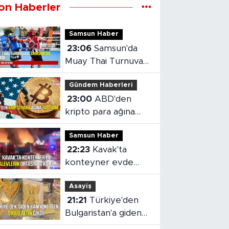
on Haberler
Samsun Haber
23:06
Samsun'da
Muay Thai Turnuvası
heyecanı başladı
Gündem Haberleri
23:00
ABD'den
kripto para ağına
yaptırım
Samsun Haber
22:23
Kavak'ta
konteyner evde
yangın çıktı
Asayiş
21:21
Türkiye'den
Bulgaristan'a giden
kamyonetten 5 kilo