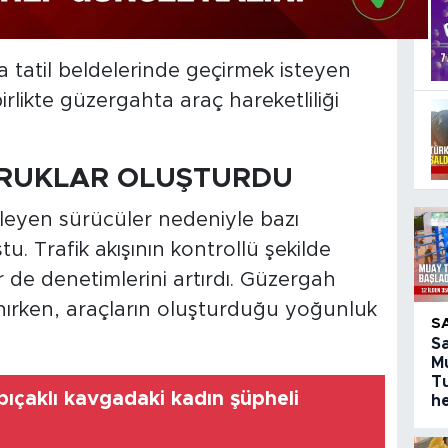
tatil beldelerinde geçirmek isteyen
irlikte güzergahta araç hareketliliği
RUKLAR OLUŞTURDU
rleyen sürücüler nedeniyle bazı
u. Trafik akışının kontrollü şekilde
 de denetimlerini artırdı. Güzergah
ınırken, araçların oluşturduğu yoğunluk
S
S
M
T
ıçaklı kavgadaki kadın şüpheli
h