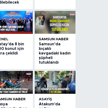
ilebilecek
ENEL
SAMSUN HABER
atay'da 8 bin
Samsun’da
0 konut için
bıçaklı
ra çekildi
kavgadaki kadın
şüpheli
tutuklandı
AMSUN HABER
ASAYIŞ
usya
Atakum'da