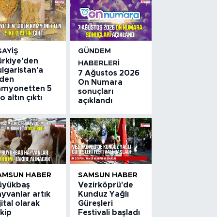
SAYIŞ
GÜNDEM
ürkiye'den
HABERLERI
lgaristan'a
7 Ağustos 2026
iden
On Numara
amyonetten 5
sonuçları
lo altın çıktı
açıklandı
AMSUN HABER
SAMSUN HABER
üyükbaş
Vezirköprü'de
yvanlar artık
Kunduz Yağlı
jital olarak
Güreşleri
kip
Festivali başladı