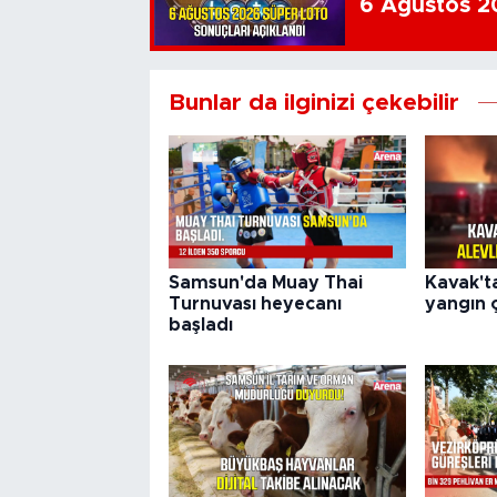
6 Ağustos 20
Bunlar da ilginizi çekebilir
Samsun'da Muay Thai
Kavak't
Turnuvası heyecanı
yangın ç
başladı