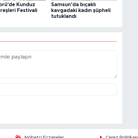
prü'de Kunduz
Samsun’da bıçaklı
reşleri Festivali
kavgadaki kadın şüpheli
tutuklandı
Nöbetçi Eczaneler
Çerez Politikas