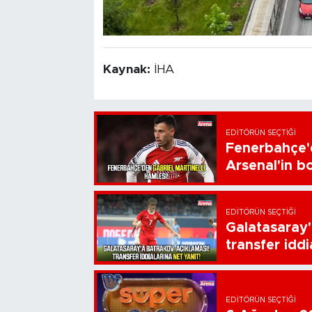
Kaynak:
İHA
EDITÖRÜN SEÇTIĞI
Fenerbahçe'd
Arsenal'in bo
EDITÖRÜN SEÇTIĞI
Galatasaray'
transfer iddi
EDITÖRÜN SEÇTIĞI