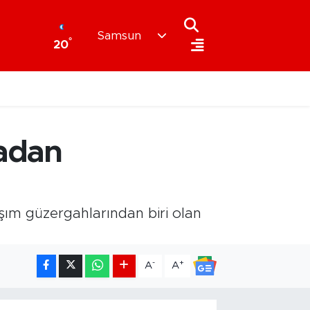
Samsun
°
20
adan
aşım güzergahlarından biri olan
-
+
A
A