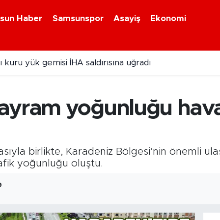
sun Haber
Samsunspor
Asayiş
Ekonomi
 kuru yük gemisi İHA saldırısına uğradı
bayram yoğunluğu hav
sıyla birlikte, Karadeniz Bölgesi’nin önemli ul
fik yoğunluğu oluştu.
9