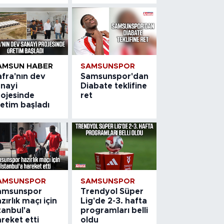
AMSUN HABER
SAMSUNSPOR
afra'nın dev
Samsunspor'dan
anayi
Diabate teklifine
rojesinde
ret
etim başladı
AMSUNSPOR
SAMSUNSPOR
amsunspor
Trendyol Süper
zırlık maçı için
Lig'de 2-3. hafta
tanbul'a
programları belli
reket etti
oldu