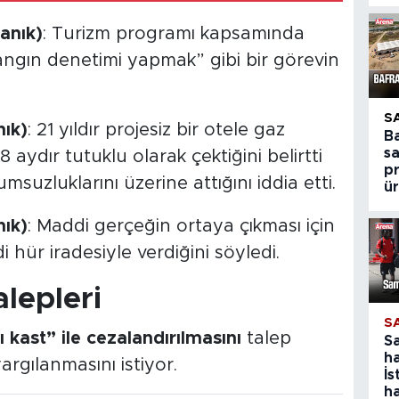
anık)
: Turizm programı kapsamında
yangın denetimi yapmak” gibi bir görevin
S
ık)
: 21 yıldır projesiz bir otele gaz
B
s
ydır tutuklu olarak çektiğini belirtti
p
suzluklarını üzerine attığını iddia etti.
ür
ık)
: Maddi gerçeğin ortaya çıkması için
i hür iradesiyle verdiğini söyledi.
alepleri
S
ı kast” ile cezalandırılmasını
talep
S
ha
argılanmasını istiyor.
İs
ha