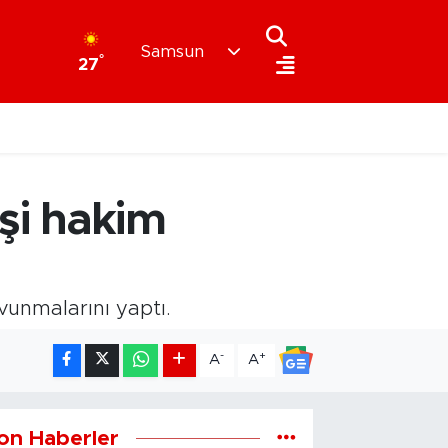
Samsun
°
27
işi hakim
vunmalarını yaptı.
-
+
A
A
on Haberler