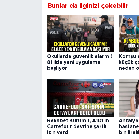
Bunlar da ilginizi çekebilir
Okullarda güvenlik alarmı!
Komşu e
81 ilde yeni uygulama
küçük 
başlıyor
neden o
Rekabet Kurumu, A101'in
Antalya
Carrefour devrine şartlı
hastane
izin verdi
bin liral