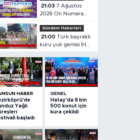
21:03
7 Ağustos
2026 On Numara
sonuçları açıklandı
Gündem Haberleri
21:00
Türk bayraklı
kuru yük gemisi İHA
saldırısına uğradı
AMSUN HABER
GENEL
ezirköprü'de
Hatay'da 8 bin
unduz Yağlı
500 konut için
reşleri
kura çekildi
stivali başladı