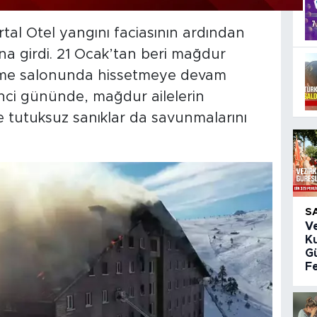
tal Otel yangını faciasının ardından
a girdi. 21 Ocak’tan beri mağdur
hkeme salonunda hissetmeye devam
nci gününde, mağdur ailelerin
e tutuksuz sanıklar da savunmalarını
S
V
K
Gü
Fe