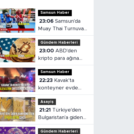
Samsun Haber
23:06
Samsun'da
Muay Thai Turnuvası
heyecanı başladı
Gündem Haberleri
23:00
ABD'den
kripto para ağına
yaptırım
Samsun Haber
22:23
Kavak'ta
konteyner evde
yangın çıktı
Asayiş
21:21
Türkiye'den
Bulgaristan'a giden
kamyonetten 5 kilo
Gündem Haberleri
altın çıktı