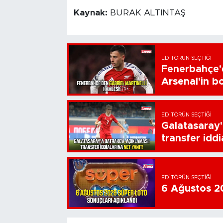
Kaynak:
BURAK ALTINTAŞ
EDITÖRÜN SEÇTIĞI
Fenerbahçe'd
Arsenal'in bo
EDITÖRÜN SEÇTIĞI
Galatasaray'
transfer iddi
EDITÖRÜN SEÇTIĞI
6 Ağustos 20