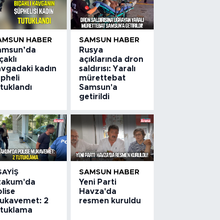
AMSUN HABER
SAMSUN HABER
amsun’da
Rusya
çaklı
açıklarında dron
avgadaki kadın
saldırısı: Yaralı
pheli
mürettebat
tuklandı
Samsun'a
getirildi
SAYIŞ
SAMSUN HABER
takum'da
Yeni Parti
lise
Havza'da
ukavemet: 2
resmen kuruldu
utuklama