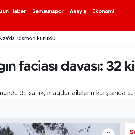
sun Haber
Samsunspor
Asayiş
Ekonomi
avza'da resmen kuruldu
ın faciası davası: 32 k
unda 32 sanık, mağdur ailelerin karşısında sa
S