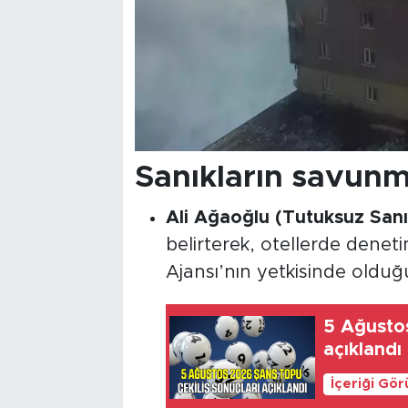
Sanıkların savunm
Ali Ağaoğlu (Tutuksuz Sanı
belirterek, otellerde denet
Ajansı’nın yetkisinde olduğ
5 Ağustos
açıklandı
İçeriği Gö