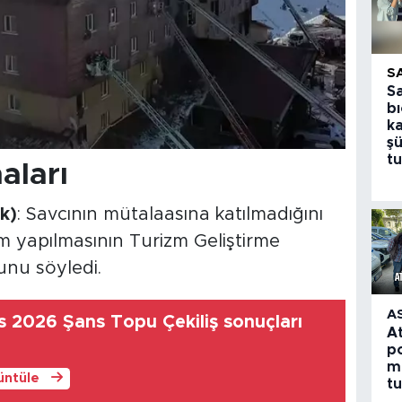
S
S
bı
k
şü
tu
aları
k)
: Savcının mütalaasına katılmadığını
im yapılmasının Turizm Geliştirme
unu söyledi.
A
 2026 Şans Topu Çekiliş sonuçları
A
po
m
rüntüle
t