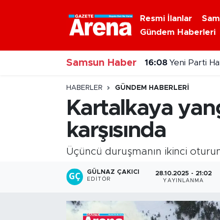
Resmi İlanlar
Sam
Gündem Haberleri
Nöbetçi Eczaneler
Samsun Haber
Hava Durumu
16:08
Yeni Parti H
Samsun Namaz Vakitleri
HABERLER
GÜNDEM HABERLERI
Kartalkaya yang
Trafik Durumu
karşısında
Süper Lig Puan Durumu ve Fikstür
Üçüncü duruşmanın ikinci oturum
Tüm Manşetler
GÜLNAZ ÇAKICI
28.10.2025 - 21:02
EDITÖR
YAYINLANMA
Son Dakika Haberleri
Haber Arşivi