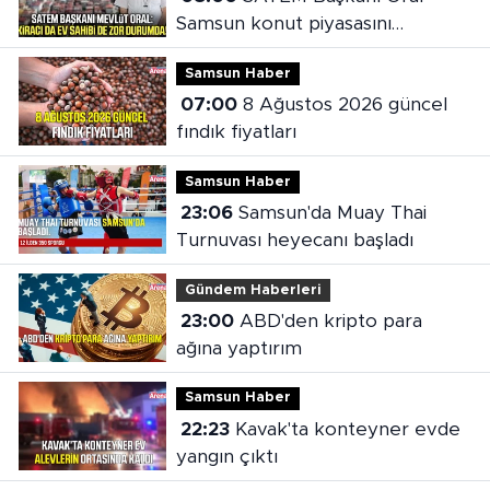
Samsun konut piyasasını
değerlendirdi
Samsun Haber
07:00
8 Ağustos 2026 güncel
fındık fiyatları
Samsun Haber
23:06
Samsun'da Muay Thai
Turnuvası heyecanı başladı
Gündem Haberleri
23:00
ABD'den kripto para
ağına yaptırım
Samsun Haber
22:23
Kavak'ta konteyner evde
yangın çıktı