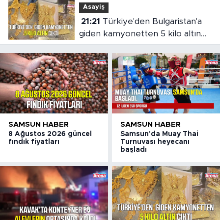
Asayiş
21:21
Türkiye'den Bulgaristan'a
giden kamyonetten 5 kilo altın
çıktı
SAMSUN HABER
SAMSUN HABER
8 Ağustos 2026 güncel
Samsun'da Muay Thai
fındık fiyatları
Turnuvası heyecanı
başladı