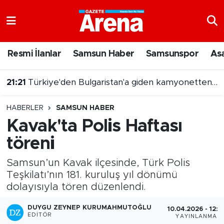
Nöbetçi Eczaneler
Resmi İlanlar
Samsun Haber
Samsunspor
As
Hava Durumu
21:21
Türkiye'den Bulgaristan'a giden kamyonetten 5 kilo altın çıktı
Samsun Namaz Vakitleri
HABERLER
SAMSUN HABER
Trafik Durumu
Kavak'ta Polis Haftası
töreni
Süper Lig Puan Durumu ve Fikstür
Samsun’un Kavak ilçesinde, Türk Polis
Tüm Manşetler
Teşkilatı’nın 181. kuruluş yıl dönümü
dolayısıyla tören düzenlendi.
Son Dakika Haberleri
DUYGU ZEYNEP KURUMAHMUTOĞLU
10.04.2026 - 12:5
Haber Arşivi
EDITÖR
YAYINLANMA