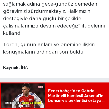
sağlamak adına gece-gündüz demeden
görevimizi sürdürmekteyiz. Halkımızın
desteğiyle daha güçlü bir şekilde
çalışmalarımıza devam edeceğiz" ifadelerini
kullandı.
Tören, günün anlam ve önemine ilişkin
konuşmaların ardından son buldu.
Kaynak:
İHA
Fenerbahçe'den Gabriel
Martinelli hamlesi! Arsenal'in
bonservis beklentisi ortaya
çıktı