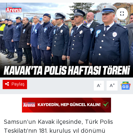
Paylaş
-
+
A
A
Samsun'un Kavak ilçesinde, Türk Polis
Teşkilatı'nın 181. kuruluş yıl dönümü