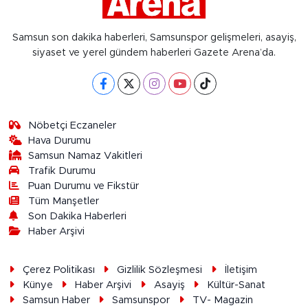
Samsun son dakika haberleri, Samsunspor gelişmeleri, asayiş,
siyaset ve yerel gündem haberleri Gazete Arena’da.
Nöbetçi Eczaneler
Hava Durumu
Samsun Namaz Vakitleri
Trafik Durumu
Puan Durumu ve Fikstür
Tüm Manşetler
Son Dakika Haberleri
Haber Arşivi
Çerez Politikası
Gizlilik Sözleşmesi
İletişim
Künye
Haber Arşivi
Asayiş
Kültür-Sanat
Samsun Haber
Samsunspor
TV- Magazin