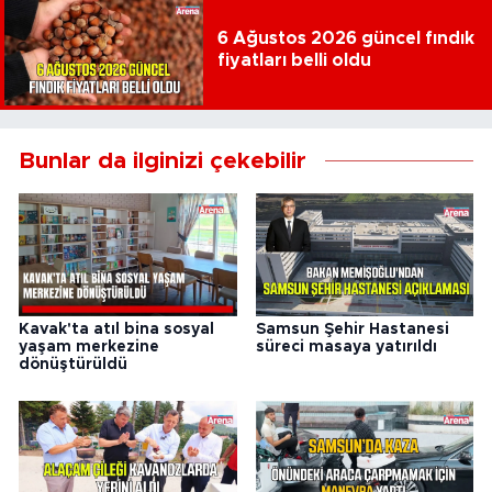
6 Ağustos 2026 güncel fındık
fiyatları belli oldu
Bunlar da ilginizi çekebilir
Kavak'ta atıl bina sosyal
Samsun Şehir Hastanesi
yaşam merkezine
süreci masaya yatırıldı
dönüştürüldü