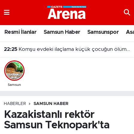
Nöbetçi Eczaneler
Resmi İlanlar
Samsun Haber
Samsunspor
As
Hava Durumu
22:25
Komşu evdeki ilaçlama küçük çocuğun ölümüne neden oldu
Samsun Namaz Vakitleri
Trafik Durumu
Süper Lig Puan Durumu ve Fikstür
Samsun
Tüm Manşetler
HABERLER
SAMSUN HABER
Kazakistanlı rektör
Son Dakika Haberleri
Samsun Teknopark'ta
Haber Arşivi