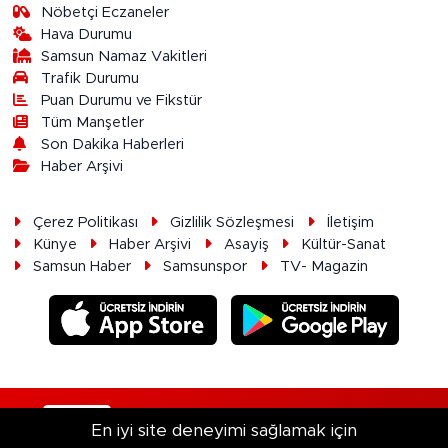
Nöbetçi Eczaneler
Hava Durumu
Samsun Namaz Vakitleri
Trafik Durumu
Puan Durumu ve Fikstür
Tüm Manşetler
Son Dakika Haberleri
Haber Arşivi
Çerez Politikası
Gizlilik Sözleşmesi
İletişim
Künye
Haber Arşivi
Asayiş
Kültür-Sanat
Samsun Haber
Samsunspor
TV- Magazin
RSS
Copyright © 2026. Her hakkı saklıdır.
En iyi site deneyimi sağlamak için