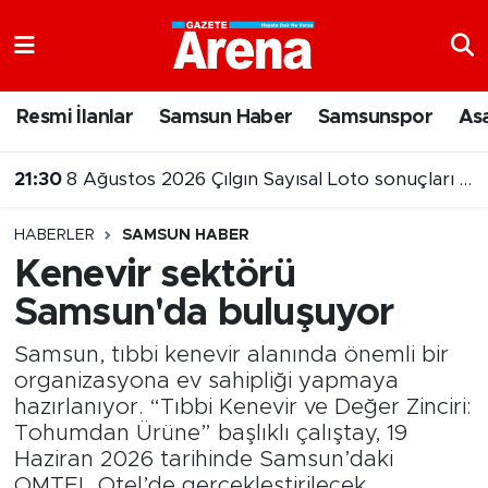
Nöbetçi Eczaneler
Resmi İlanlar
Samsun Haber
Samsunspor
As
Hava Durumu
21:30
8 Ağustos 2026 Çılgın Sayısal Loto sonuçları belli oldu
Samsun Namaz Vakitleri
21:00
Samsunspor ikinci maçta Kasımpaşa’ya 3-0 mağlup oldu
HABERLER
SAMSUN HABER
Trafik Durumu
Kenevir sektörü
Samsun'da buluşuyor
Süper Lig Puan Durumu ve Fikstür
Samsun, tıbbi kenevir alanında önemli bir
Tüm Manşetler
organizasyona ev sahipliği yapmaya
hazırlanıyor. “Tıbbi Kenevir ve Değer Zinciri:
Son Dakika Haberleri
Tohumdan Ürüne” başlıklı çalıştay, 19
Haziran 2026 tarihinde Samsun’daki
Haber Arşivi
OMTEL Otel’de gerçekleştirilecek.