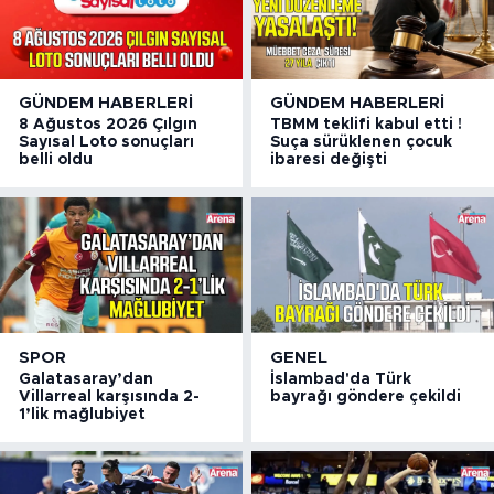
GÜNDEM HABERLERI
GÜNDEM HABERLERI
8 Ağustos 2026 Çılgın
TBMM teklifi kabul etti !
Sayısal Loto sonuçları
Suça sürüklenen çocuk
belli oldu
ibaresi değişti
SPOR
GENEL
Galatasaray’dan
İslambad'da Türk
Villarreal karşısında 2-
bayrağı göndere çekildi
1’lik mağlubiyet