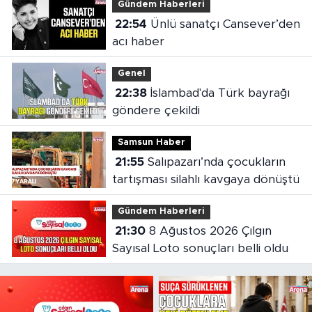
Gündem Haberleri
22:54
Ünlü sanatçı Cansever’den
acı haber
Genel
22:38
İslambad'da Türk bayrağı
göndere çekildi
Samsun Haber
21:55
Salıpazarı’nda çocukların
tartışması silahlı kavgaya dönüştü
Gündem Haberleri
21:30
8 Ağustos 2026 Çılgın
Sayısal Loto sonuçları belli oldu