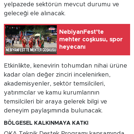
yelpazede sektörün mevcut durumu ve
geleceği ele alınacak.
NebiyanFest’te
mehter coşkusu, spor
heyecanı
Etkinlikte, kenevirin tohumdan nihai ürüne
kadar olan değer zinciri incelenirken,
akademisyenler, sektör temsilcileri,
yatırımcılar ve kamu kurumlarının
temsilcileri bir araya gelerek bilgi ve
deneyim paylaşımında bulunacak.
BÖLGESEL KALKINMAYA KATKI
OKA Teknik Destek Programı kapsamında