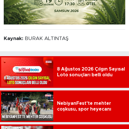
Kaynak:
BURAK ALTINTAŞ
8 Ağustos 2026 Çılgın Sayısal
Loto sonuçları belli oldu
NebiyanFest’te mehter
coşkusu, spor heyecanı