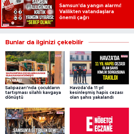
Samsun'da yangın alarmı!
Valilikten vatandaşlara
önemli çağrı
Bunlar da ilginizi çekebilir
Salıpazarı’nda çocukların
Havzda'da 11 yıl
tartışması silahlı kavgaya
kesinleşmiş hapis cezası
dönüştü
olan şahıs yakalandı