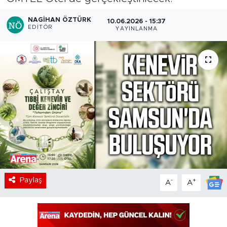
NAGIHAN ÖZTÜRK
10.06.2026 - 15:37
EDITÖR
YAYINLANMA
Paylaş
-
+
A
A