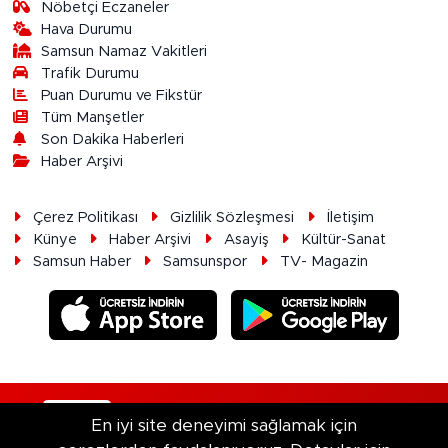
Nöbetçi Eczaneler
Hava Durumu
Samsun Namaz Vakitleri
Trafik Durumu
Puan Durumu ve Fikstür
Tüm Manşetler
Son Dakika Haberleri
Haber Arşivi
Çerez Politikası
Gizlilik Sözleşmesi
İletişim
Künye
Haber Arşivi
Asayiş
Kültür-Sanat
Samsun Haber
Samsunspor
TV- Magazin
RSS
Copyright © 2026. Her hakkı saklıdır.
En iyi site deneyimi sağlamak için