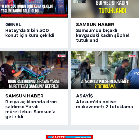
GENEL
SAMSUN HABER
Hatay'da 8 bin 500
Samsun’da bıçaklı
konut için kura çekildi
kavgadaki kadın şüpheli
tutuklandı
SAMSUN HABER
ASAYIŞ
Rusya açıklarında dron
Atakum'da polise
saldırısı: Yaralı
mukavemet: 2 tutuklama
mürettebat Samsun'a
getirildi