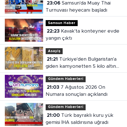
23:06
Samsun'da Muay Thai
Turnuvası heyecanı başladı
Samsun Haber
22:23
Kavak'ta konteyner evde
yangın çıktı
Asayiş
21:21
Türkiye'den Bulgaristan'a
giden kamyonetten 5 kilo altın
çıktı
Gündem Haberleri
21:03
7 Ağustos 2026 On
Numara sonuçları açıklandı
Gündem Haberleri
21:00
Türk bayraklı kuru yük
gemisi İHA saldırısına uğradı