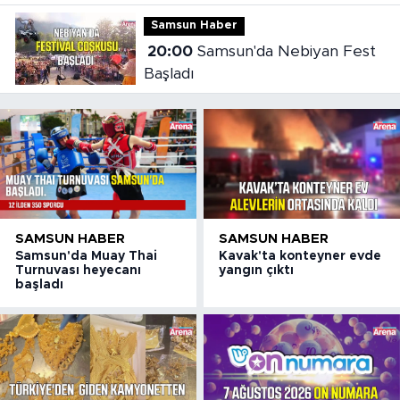
Samsun Haber
20:00
Samsun'da Nebiyan Fest
Başladı
SAMSUN HABER
SAMSUN HABER
Samsun'da Muay Thai
Kavak'ta konteyner evde
Turnuvası heyecanı
yangın çıktı
başladı