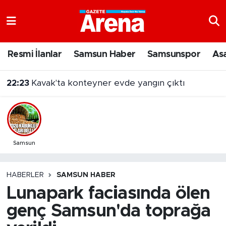
Nöbetçi Eczaneler
Resmi İlanlar
Samsun Haber
Samsunspor
As
22:23
Kavak'ta konteyner evde yangın çıktı
Hava Durumu
21:21
Türkiye'den Bulgaristan'a giden kamyonetten 5 kilo altın çıktı
Samsun Namaz Vakitleri
Trafik Durumu
Süper Lig Puan Durumu ve Fikstür
Samsun
Tüm Manşetler
HABERLER
SAMSUN HABER
Lunapark faciasında ölen
Son Dakika Haberleri
genç Samsun'da toprağa
Haber Arşivi