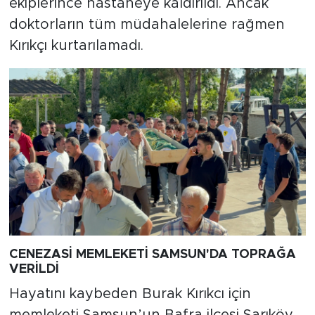
ekiplerince hastaneye kaldırıldı. Ancak
doktorların tüm müdahalelerine rağmen
Kırıkçı kurtarılamadı.
CENEZASİ MEMLEKETİ SAMSUN'DA TOPRAĞA
VERİLDİ
Hayatını kaybeden Burak Kırıkcı için
memleketi Samsun’un Bafra ilçesi Sarıköy