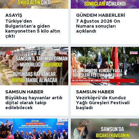
ASAYIŞ
GÜNDEM HABERLERI
Türkiye'den
7 Ağustos 2026 On
Bulgaristan'a giden
Numara sonuçları
kamyonetten 5 kilo altın
açıklandı
çıktı
SAMSUN HABER
SAMSUN HABER
Büyükbaş hayvanlar artık
Vezirköprü'de Kunduz
dijital olarak takip
Yağlı Güreşleri Festivali
edilebilecek
başladı