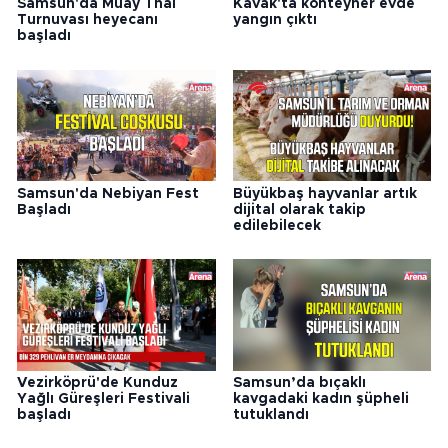
Samsun'da Muay Thai
Kavak'ta konteyner evde
Turnuvası heyecanı
yangın çıktı
başladı
Samsun'da Nebiyan Fest
Büyükbaş hayvanlar artık
Başladı
dijital olarak takip
edilebilecek
Vezirköprü'de Kunduz
Samsun’da bıçaklı
Yağlı Güreşleri Festivali
kavgadaki kadın şüpheli
başladı
tutuklandı