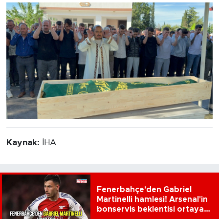
Kaynak:
İHA
Fenerbahçe'den Gabriel
Martinelli hamlesi! Arsenal'in
bonservis beklentisi ortaya
çıktı