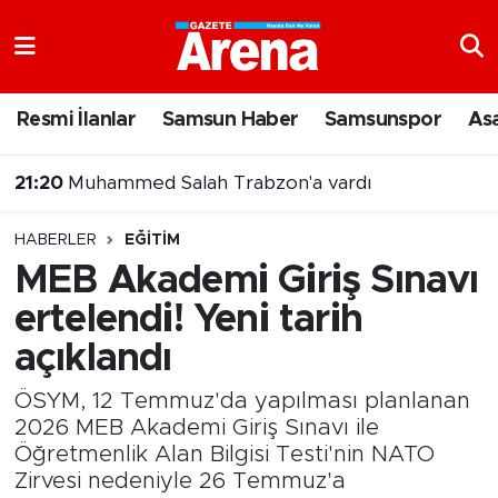
Nöbetçi Eczaneler
Resmi İlanlar
Samsun Haber
Samsunspor
As
Hava Durumu
21:20
Muhammed Salah Trabzon'a vardı
Samsun Namaz Vakitleri
HABERLER
EĞITIM
Trafik Durumu
MEB Akademi Giriş Sınavı
ertelendi! Yeni tarih
Süper Lig Puan Durumu ve Fikstür
açıklandı
Tüm Manşetler
ÖSYM, 12 Temmuz'da yapılması planlanan
Son Dakika Haberleri
2026 MEB Akademi Giriş Sınavı ile
Öğretmenlik Alan Bilgisi Testi'nin NATO
Zirvesi nedeniyle 26 Temmuz'a
Haber Arşivi