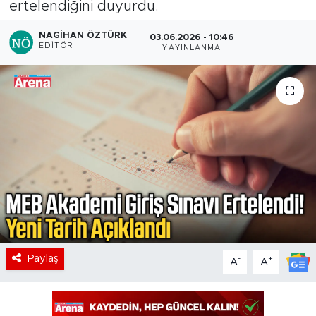
ertelendiğini duyurdu.
NAGIHAN ÖZTÜRK
03.06.2026 - 10:46
EDITÖR
YAYINLANMA
Paylaş
-
+
A
A