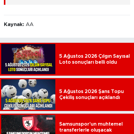
Kaynak:
AA
5 Ağustos 2026 Çılgın Sayısal
Loto sonuçları belli oldu
5 Ağustos 2026 Şans Topu
Çekiliş sonuçları açıklandı
Samsunspor'un muhtemel
transferlerle oluşacak