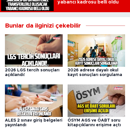
yabancı kadrosu belli oldu
Bunlar da ilginizi çekebilir
2026 LGS tercih sonuçları
2026 adrese dayalı okul
açıklandı!
kayıt sonuçları sorgulama
ALES 2 sınav giriş belgeleri
ÖSYM AGS ve ÖABT soru
yayınlandı
kitapçıklarını erişime açtı