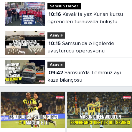
Samsun Haber
10:16
Kavak'ta yaz Kur'an kursu
öğrencileri turnuvada buluştu
Asayiş
10:15
Samsun'da o ilçelerde
uyuşturucu operasyonu
Asayiş
09:42
Samsun'da Temmuz ayı
kaza bilançosu