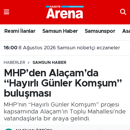
Nöbetçi Eczaneler
Resmi İlanlar
Samsun Haber
Samsunspor
As
Hava Durumu
16:00
8 Ağustos 2026 Samsun nöbetçi eczaneler
Samsun Namaz Vakitleri
HABERLER
SAMSUN HABER
Trafik Durumu
MHP’den Alaçam’da
“Hayırlı Günler Komşum”
Süper Lig Puan Durumu ve Fikstür
buluşması
Tüm Manşetler
MHP’nin “Hayırlı Günler Komşum” projesi
Son Dakika Haberleri
kapsamında Alaçam’ın Toplu Mahallesi’nde
vatandaşlarla bir araya gelindi.
Haber Arşivi