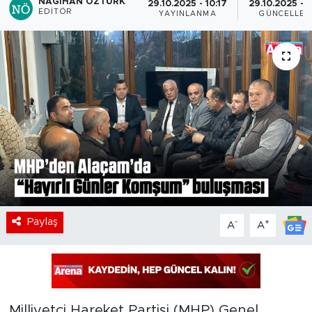
NAGIHAN ÖZTÜRK
29.10.2025 - 10:17
29.10.2025 - 1
EDITÖR
YAYINLANMA
GÜNCELLEM
Paylaş
-
+
A
A
Milliyetçi Hareket Partisi (MHP) Genel