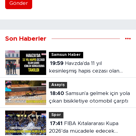
Gönder
Son Haberler
Samsun Haber
19:59
Havzda'da 11 yıl
kesinleşmiş hapis cezası olan
şahıs yakalandı
Asayiş
18:40
Samsun'a gelmek için yola
çıkan bisikletiye otomobil çarptı
Spor
17:41
FIBA Kıtalararası Kupa
2026’da mücadele edecek