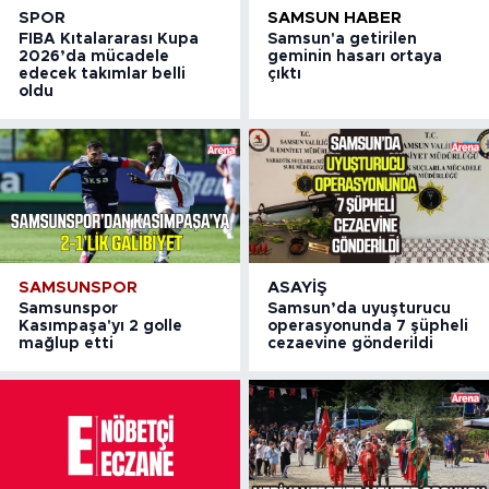
SPOR
SAMSUN HABER
FIBA Kıtalararası Kupa
Samsun'a getirilen
2026’da mücadele
geminin hasarı ortaya
edecek takımlar belli
çıktı
oldu
SAMSUNSPOR
ASAYIŞ
Samsunspor
Samsun’da uyuşturucu
Kasımpaşa'yı 2 golle
operasyonunda 7 şüpheli
mağlup etti
cezaevine gönderildi