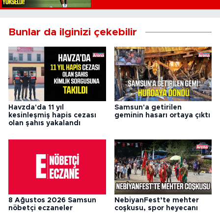
Bunlar da ilginizi çekebilir
Havzda'da 11 yıl
Samsun'a getirilen
kesinleşmiş hapis cezası
geminin hasarı ortaya çıktı
olan şahıs yakalandı
8 Ağustos 2026 Samsun
NebiyanFest’te mehter
nöbetçi eczaneler
coşkusu, spor heyecanı