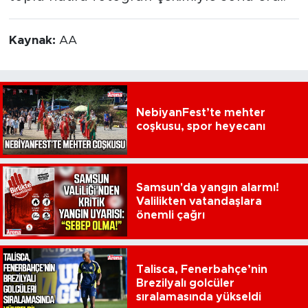
Kaynak:
AA
NebiyanFest’te mehter
coşkusu, spor heyecanı
Samsun'da yangın alarmı!
Valilikten vatandaşlara
önemli çağrı
Talisca, Fenerbahçe’nin
Brezilyalı golcüler
sıralamasında yükseldi