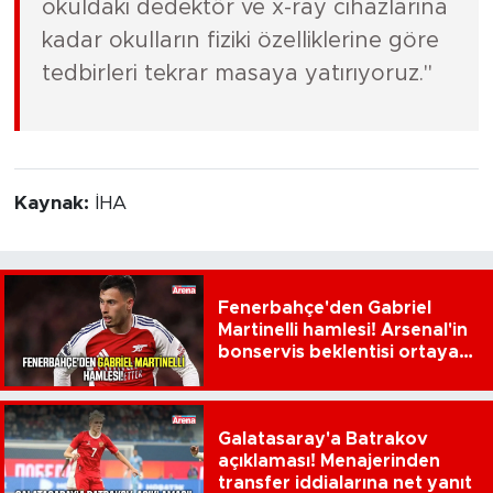
okuldaki dedektör ve x-ray cihazlarına
kadar okulların fiziki özelliklerine göre
tedbirleri tekrar masaya yatırıyoruz."
Kaynak:
İHA
Fenerbahçe'den Gabriel
Martinelli hamlesi! Arsenal'in
bonservis beklentisi ortaya
çıktı
Galatasaray'a Batrakov
açıklaması! Menajerinden
transfer iddialarına net yanıt