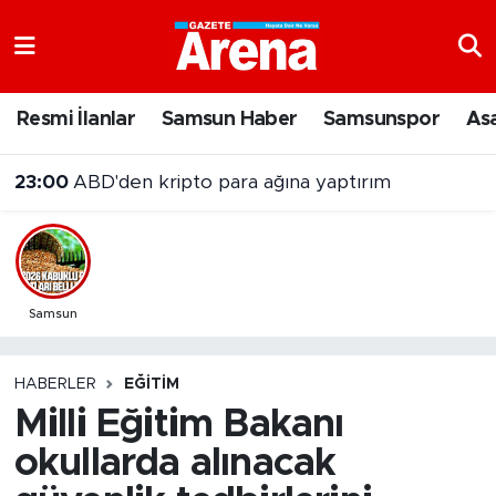
Nöbetçi Eczaneler
Resmi İlanlar
Samsun Haber
Samsunspor
As
Hava Durumu
23:00
ABD'den kripto para ağına yaptırım
Samsun Namaz Vakitleri
22:23
Kavak'ta konteyner evde yangın çıktı
Trafik Durumu
Süper Lig Puan Durumu ve Fikstür
Samsun
Tüm Manşetler
HABERLER
EĞITIM
Milli Eğitim Bakanı
Son Dakika Haberleri
okullarda alınacak
Haber Arşivi