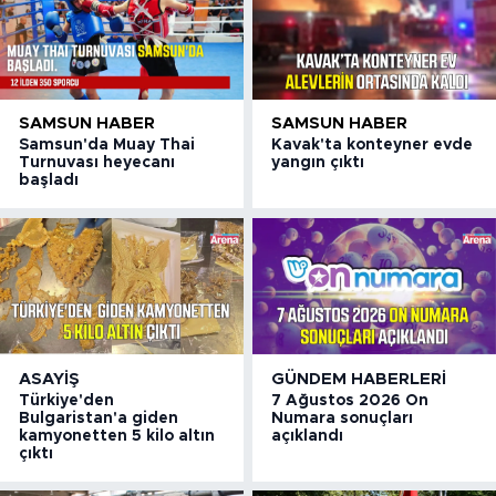
SAMSUN HABER
SAMSUN HABER
Samsun'da Muay Thai
Kavak'ta konteyner evde
Turnuvası heyecanı
yangın çıktı
başladı
ASAYIŞ
GÜNDEM HABERLERI
Türkiye'den
7 Ağustos 2026 On
Bulgaristan'a giden
Numara sonuçları
kamyonetten 5 kilo altın
açıklandı
çıktı