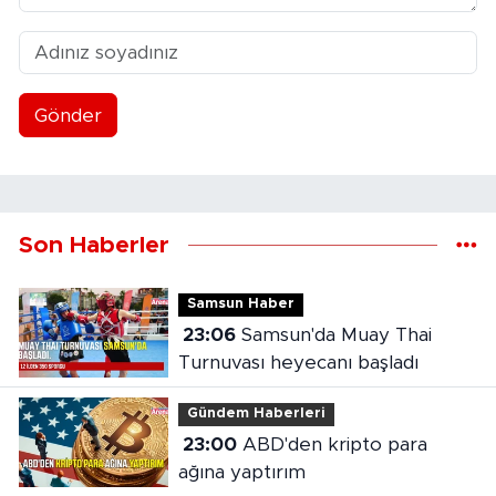
Gönder
Son Haberler
Samsun Haber
23:06
Samsun'da Muay Thai
Turnuvası heyecanı başladı
Gündem Haberleri
23:00
ABD'den kripto para
ağına yaptırım