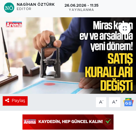
NAGIHAN ÖZTÜRK
26.06.2026 - 11:35
EDITÖR
YAYINLANMA
Paylaş
-
+
A
A