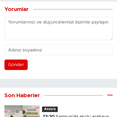
Yorumlar
Gönder
Son Haberler
Asayiş
12:20
Samsun'da akülü arabaya