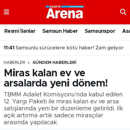
Nöbetçi Eczaneler
Resmi İlanlar
Samsun Haber
Samsunspor
As
Hava Durumu
11:41
Samsunlu sürücelere kötü haber! Zam geliyor
Samsun Namaz Vakitleri
HABERLER
GÜNDEM HABERLERI
Trafik Durumu
Miras kalan ev ve
arsalarda yeni dönem!
Süper Lig Puan Durumu ve Fikstür
TBMM Adalet Komisyonu’nda kabul edilen
Tüm Manşetler
12. Yargı Paketi ile miras kalan ev ve arsa
satışlarında yeni bir düzenleme getirildi. İlk
Son Dakika Haberleri
açık artırma artık sadece mirasçılar
arasında yapılacak.
Haber Arşivi