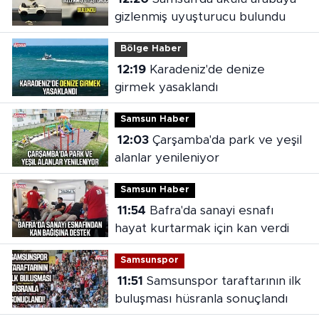
gizlenmiş uyuşturucu bulundu
Bölge Haber
12:19
Karadeniz'de denize
girmek yasaklandı
Samsun Haber
12:03
Çarşamba'da park ve yeşil
alanlar yenileniyor
Samsun Haber
11:54
Bafra'da sanayi esnafı
hayat kurtarmak için kan verdi
Samsunspor
11:51
Samsunspor taraftarının ilk
buluşması hüsranla sonuçlandı