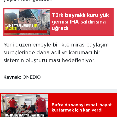
Türk bayraklı kuru yük
gemisi İHA saldırısına
uğradı
Yeni düzenlemeyle birlikte miras paylaşım
süreçlerinde daha adil ve korumacı bir
sistemin oluşturulması hedefleniyor.
Kaynak:
ONEDİO
Bafra'da sanayi esnafı hayat
kurtarmak için kan verdi