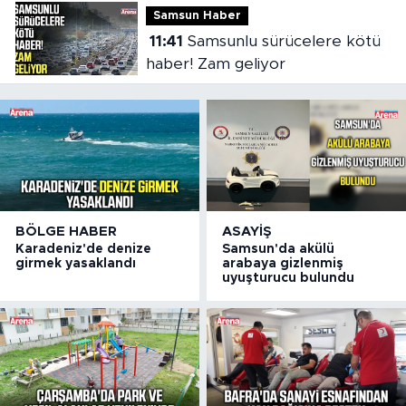
Samsun Haber
11:41
Samsunlu sürücelere kötü
haber! Zam geliyor
BÖLGE HABER
ASAYIŞ
Karadeniz'de denize
Samsun'da akülü
girmek yasaklandı
arabaya gizlenmiş
uyuşturucu bulundu