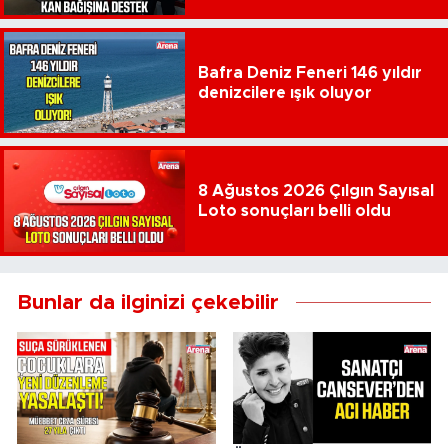
Bafra Deniz Feneri 146 yıldır
denizcilere ışık oluyor
8 Ağustos 2026 Çılgın Sayısal
Loto sonuçları belli oldu
Bunlar da ilginizi çekebilir