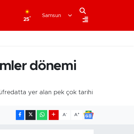
Samsun
°
25
rimler dönemi
üfredatta yer alan pek çok tarihi
-
+
A
A