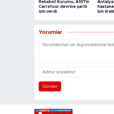
Rekabet Kurumu, A101'in
Antalya
Carrefour devrine şartlı
hastane
izin verdi
bin liral
Yorumlar
Gönder