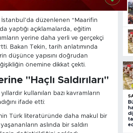
, İstanbul’da düzenlenen “Maarifin
 yaptığı açıklamalarda, eğitim
ımların yerine daha yerli ve gerçekçi
irtti. Bakan Tekin, tarih anlatımında
lerin düşünce yapısını doğrudan
işikliğin önemine dikkat çekti.
erine "Haçlı Saldırıları"
llardır kullanılan bazı kavramların
S
ığını ifade etti:
B
ha
di
sinin Türk literatüründe daha makul bir
ta
 yaşananların aslında bir saldırı
ed