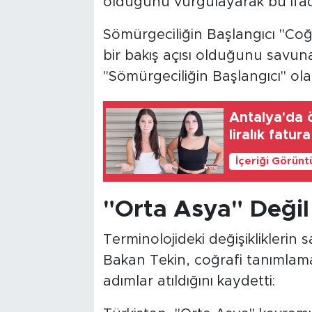
olduğunu vurgulayarak bu ifaden
Sömürgeciliğin Başlangıcı "Coğr
bir bakış açısı olduğunu savu
"Sömürgeciliğin Başlangıcı" ol
Antalya'da 
liralık fatura
İçeriği Görünt
"Orta Asya" Değil
Terminolojideki değişikliklerin s
Bakan Tekin, coğrafi tanımlama
adımlar atıldığını kaydetti: