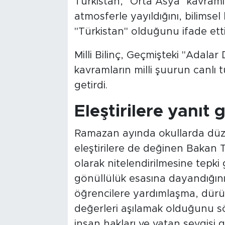
Türkistan, "Orta Asya" kavramın
atmosferle yayıldığını, bilimsel l
"Türkistan" olduğunu ifade etti
Milli Bilinç, Geçmişteki "Adalar
kavramların milli şuurun canlı 
getirdi.
Eleştirilere yanıt 
Ramazan ayında okullarda düze
eleştirilere de değinen Bakan T
olarak nitelendirilmesine tepki
gönüllülük esasına dayandığını
öğrencilere yardımlaşma, dürü
değerleri aşılamak olduğunu sö
insan hakları ve vatan sevgisi 