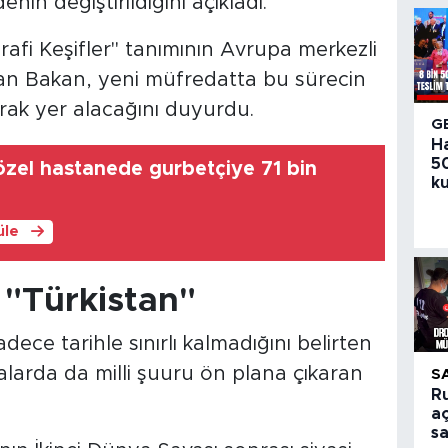
in değiştirildiğini açıkladı.
afi Keşifler" tanımının Avrupa merkezli
nan Bakan, yeni müfredatta bu sürecin
arak yer alacağını duyurdu.
G
H
50
özel hastanede gurbetçiye 71 bin
ku
üle
 "Türkistan"
adece tarihle sınırlı kalmadığını belirten
larda da milli şuuru ön plana çıkaran
S
R
aç
sa