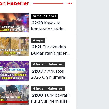
on Haberler
Samsun Haber
22:23
Kavak'ta
konteyner evde
yangın çıktı
Asayiş
21:21
Türkiye'den
Bulgaristan'a giden
kamyonetten 5 kilo
Gündem Haberleri
altın çıktı
21:03
7 Ağustos
2026 On Numara
sonuçları açıklandı
Gündem Haberleri
21:00
Türk bayraklı
kuru yük gemisi İHA
saldırısına uğradı