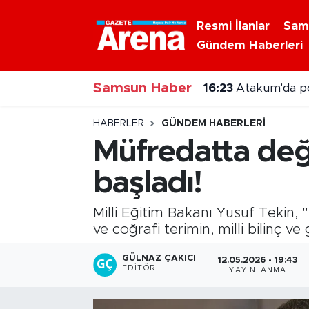
Resmi İlanlar
Sam
Gündem Haberleri
Nöbetçi Eczaneler
Samsun Haber
Hava Durumu
16:23
Atakum'da p
Samsun Namaz Vakitleri
HABERLER
GÜNDEM HABERLERI
Müfredatta deği
Trafik Durumu
başladı!
Süper Lig Puan Durumu ve Fikstür
Milli Eğitim Bakanı Yusuf Tekin,
Tüm Manşetler
ve coğrafi terimin, milli bilinç v
GÜLNAZ ÇAKICI
12.05.2026 - 19:43
Son Dakika Haberleri
EDITÖR
YAYINLANMA
Haber Arşivi