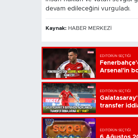
devam edileceğini vurguladı.
Kaynak:
HABER MERKEZİ
EDITÖRÜN SEÇTIĞI
Fenerbahçe'd
Arsenal'in bo
EDITÖRÜN SEÇTIĞI
Galatasaray'
transfer iddi
EDITÖRÜN SEÇTIĞI
6 Ağustos 20