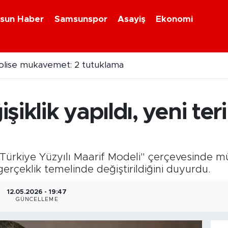
sun Haber
Samsunspor
Asayiş
Ekonomi
olise mukavemet: 2 tutuklama
şiklik yapıldı, yeni te
 "Türkiye Yüzyılı Maarif Modeli" çerçevesinde m
e gerçeklik temelinde değiştirildiğini duyurdu.
12.05.2026 - 19:47
GÜNCELLEME