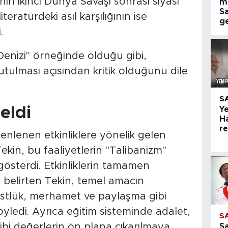
ın İkinci Dünya Savaşı sonrası siyasi
m
S
iteratürdeki asıl karşılığının ise
ge
.
 Denizi" örneğinde olduğu gibi,
tutulması açısından kritik olduğunu dile
S
geldi
Ye
H
r
nlenen etkinliklere yönelik gelen
ekin, bu faaliyetlerin "Talibanizm"
 gösterdi. Etkinliklerin tamamen
 belirten Tekin, temel amacın
stlük, merhamet ve paylaşma gibi
yledi. Ayrıca eğitim sisteminde adalet,
S
gibi değerlerin ön plana çıkarılmaya
S