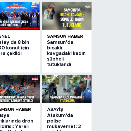
ENEL
SAMSUN HABER
atay'da 8 bin
Samsun’da
0 konut için
bıçaklı
ra çekildi
kavgadaki kadın
şüpheli
tutuklandı
AMSUN HABER
ASAYIŞ
usya
Atakum'da
ıklarında dron
polise
ldırısı: Yaralı
mukavemet: 2