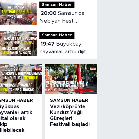
Samsun Haber
20:00
Samsun'da
Nebiyan Fest
Başladı
Samsun Haber
19:47
Büyükbaş
hayvanlar artık dijital
olarak takip
edilebilecek
AMSUN HABER
SAMSUN HABER
üyükbaş
Vezirköprü'de
yvanlar artık
Kunduz Yağlı
jital olarak
Güreşleri
kip
Festivali başladı
ilebilecek