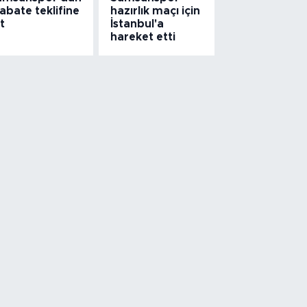
abate teklifine
hazırlık maçı için
t
İstanbul'a
hareket etti