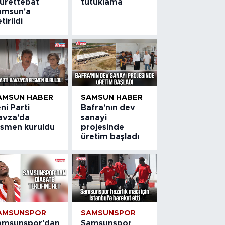
ürettebat
tutuklama
amsun'a
tirildi
AMSUN HABER
SAMSUN HABER
ni Parti
Bafra'nın dev
avza'da
sanayi
esmen kuruldu
projesinde
üretim başladı
AMSUNSPOR
SAMSUNSPOR
amsunspor'dan
Samsunspor