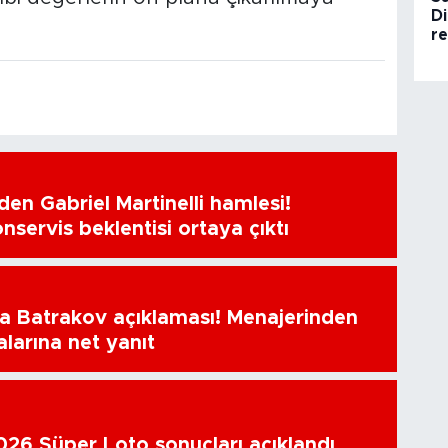
Di
re
en Gabriel Martinelli hamlesi!
nservis beklentisi ortaya çıktı
a Batrakov açıklaması! Menajerinden
alarına net yanıt
26 Süper Loto sonuçları açıklandı