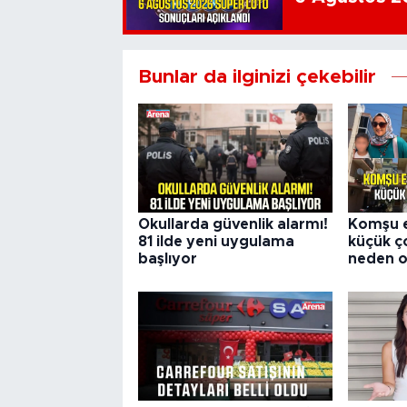
Bunlar da ilginizi çekebilir
Okullarda güvenlik alarmı!
Komşu e
81 ilde yeni uygulama
küçük 
başlıyor
neden o