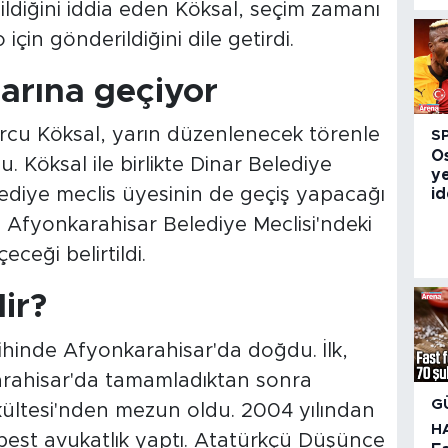
ldiğini iddia eden Köksal, seçim zamanı
çin gönderildiğini dile getirdi.
larına geçiyor
Burcu Köksal, yarın düzenlenecek törenle
S
O
. Köksal ile birlikte Dinar Belediye
ye
ediye meclis üyesinin de geçiş yapacağı
id
kte Afyonkarahisar Belediye Meclisi'ndeki
ceği belirtildi.
ir?
rihinde Afyonkarahisar'da doğdu. İlk,
karahisar'da tamamladıktan sonra
G
kültesi'nden mezun oldu. 2004 yılından
H
best avukatlık yaptı. Atatürkçü Düşünce