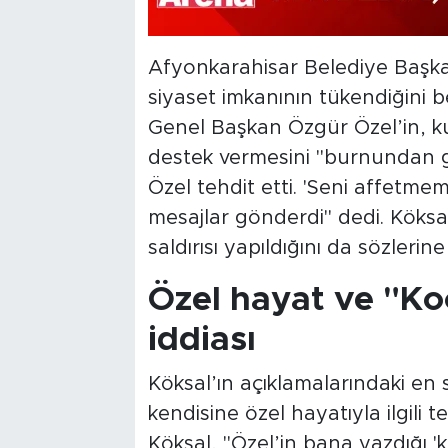
Afyonkarahisar Belediye Başkan
siyaset imkanının tükendiğini b
Genel Başkan Özgür Özel’in, k
destek vermesini "burnundan g
Özel tehdit etti. 'Seni affetme
mesajlar gönderdi" dedi. Köksal,
saldırısı yapıldığını da sözlerine
Özel hayat ve "K
iddiası
Köksal’ın açıklamalarındaki en 
kendisine özel hayatıyla ilgili 
Köksal, "Özel’in bana yazdığı '