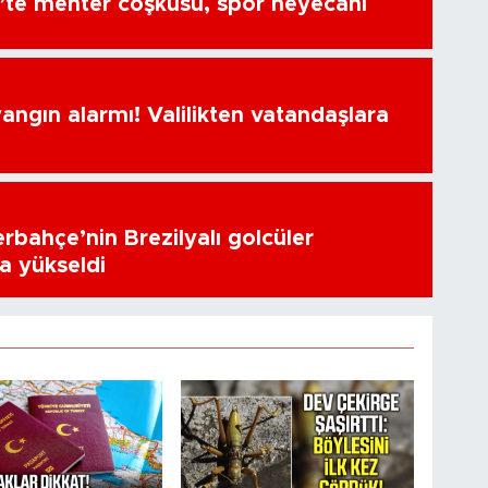
’te mehter coşkusu, spor heyecanı
ngın alarmı! Valilikten vatandaşlara
erbahçe’nin Brezilyalı golcüler
a yükseldi