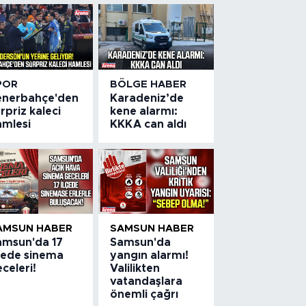
POR
BÖLGE HABER
enerbahçe'den
Karadeniz’de
rpriz kaleci
kene alarmı:
amlesi
KKKA can aldı
AMSUN HABER
SAMSUN HABER
amsun'da 17
Samsun'da
lçede sinema
yangın alarmı!
celeri!
Valilikten
vatandaşlara
önemli çağrı