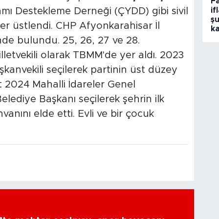
F
if
ı Destekleme Derneği (ÇYDD) gibi sivil
şu
ler üstlendi. CHP Afyonkarahisar İl
k
nde bulundu. 25, 26, 27 ve 28.
etvekili olarak TBMM'de yer aldı. 2023
anvekili seçilerek partinin üst düzey
t 2024 Mahalli İdareler Genel
lediye Başkanı seçilerek şehrin ilk
anını elde etti. Evli ve bir çocuk