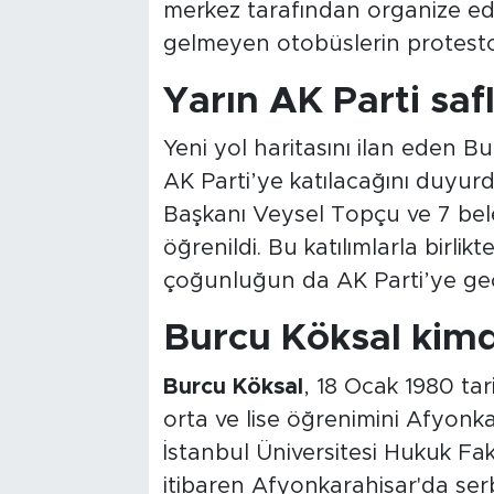
merkez tarafından organize edi
gelmeyen otobüslerin protesto i
Yarın AK Parti saf
Yeni yol haritasını ilan eden 
AK Parti’ye katılacağını duyurdu
Başkanı Veysel Topçu ve 7 bel
öğrenildi. Bu katılımlarla birli
çoğunluğun da AK Parti’ye geçe
Burcu Köksal kimd
Burcu Köksal
, 18 Ocak 1980 ta
orta ve lise öğrenimini Afyon
İstanbul Üniversitesi Hukuk Fa
itibaren Afyonkarahisar'da ser