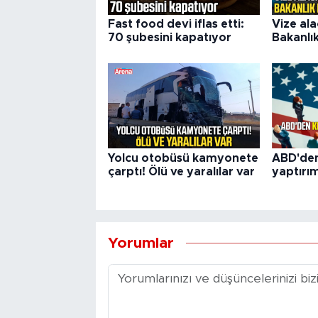
Fast food devi iflas etti:
Vize ala
70 şubesini kapatıyor
Bakanlı
Yolcu otobüsü kamyonete
ABD'den
çarptı! Ölü ve yaralılar var
yaptırı
Yorumlar