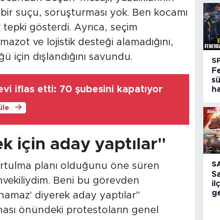
çbir suçu, soruşturması yok. Ben kocamı
tepki gösterdi. Ayrıca, seçim
azot ve lojistik desteği alamadığını,
ü için dışlandığını savundu.
S
F
sü
vi iflas etti: 70 şubesini kapatıyor
h
üle
k için aday yaptılar"
S
kurtulma planı olduğunu öne süren
S
vekiliydim. Beni bu görevden
i
ge
anamaz' diyerek aday yaptılar"
binası önündeki protestoların genel