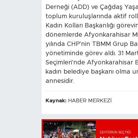
Derneği (ADD) ve Çağdaş Yaşam
toplum kuruluşlarında aktif rol
Kadın Kolları Başkanlığı görevi
dönemlerde Afyonkarahisar Mill
yılında CHP'nin TBMM Grup Başk
yönetiminde görev aldı. 31 Mar
Seçimleri'nde Afyonkarahisar Be
kadın belediye başkanı olma unv
annesidir.
Kaynak:
HABER MERKEZİ
EDITÖRÜN SEÇTIĞI