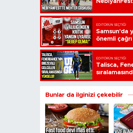
NebiyanFest
EDITÖRÜN SEÇTIĞI
Samsun'da ya
önemli çağrı
EDITÖRÜN SEÇTIĞI
Talisca, Fen
sıralamasınd
Bunlar da ilginizi çekebilir