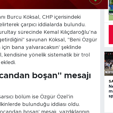
ı Burcu Köksal, CHP içerisindeki
elirterek çarpıcı iddialarda bulundu.
urultay sürecinde Kemal Kılıçdaroğlu’na
etirdiğini" savunan Köksal, "Beni Özgür
m için bana yalvaracaksın' şeklinde
 kendisine yönelik sistematik bir trol
 ekledi.
ocandan boşan" mesajı
S
N
m
s
sarsıcı bölüm ise Özgür Özel’in
telkinlerde bulunduğu iddiası oldu.
kocandan boşan' mesajı, yazdıklarının