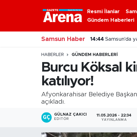
Resmi İlanlar
Sam
Gündem Haberleri
Nöbetçi Eczaneler
Samsun Haber
Hava Durumu
14:44
Samsun'da ya
Samsun Namaz Vakitleri
HABERLER
GÜNDEM HABERLERI
Burcu Köksal ki
Trafik Durumu
katılıyor!
Süper Lig Puan Durumu ve Fikstür
Afyonkarahisar Belediye Başkanı
Tüm Manşetler
açıkladı.
GÜLNAZ ÇAKICI
11.05.2026 - 22:34
Son Dakika Haberleri
EDITÖR
YAYINLANMA
Haber Arşivi