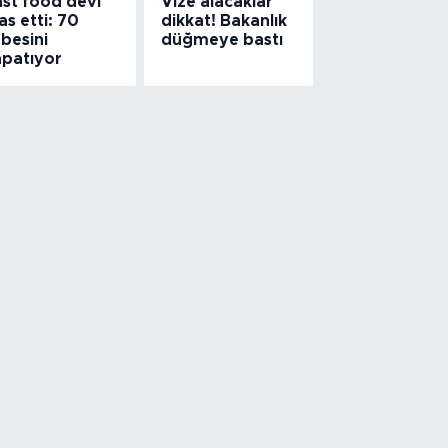
ast food devi
Vize alacaklar
las etti: 70
dikkat! Bakanlık
besini
düğmeye bastı
apatıyor