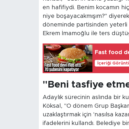
en hafifiydi. Benim kocamın hi
niye boşayacakmışım?" diyerek 
döneminde partisinden yeterli m
Ekrem İmamoğlu ile ters düştüğ
Fast food de
İçeriği Görünt
"Beni tasfiye etme
Adaylık sürecinin aslında bir 
Köksal, "O dönem Grup Başkan
uzaklaştırmak için 'nasılsa kaz
ifadelerini kullandı. Belediye 