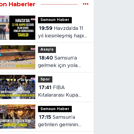
on Haberler
Samsun Haber
19:59
Havzda'da 11
yıl kesinleşmiş hapis
cezası olan şahıs
Asayiş
yakalandı
18:40
Samsun'a
gelmek için yola
çıkan bisikletiye
Spor
otomobil çarptı
17:41
FIBA
Kıtalararası Kupa
2026’da mücadele
Samsun Haber
edecek takımlar
17:15
Samsun'a
belli oldu
getirilen geminin
hasarı ortaya çıktı