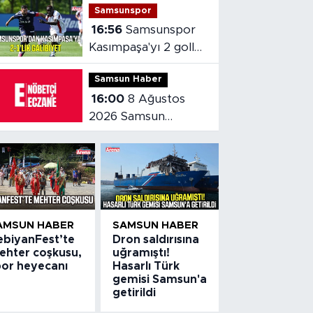
Samsunspor
16:56
Samsunspor
Kasımpaşa'yı 2 golle
mağlup etti
Samsun Haber
16:00
8 Ağustos
2026 Samsun
nöbetçi eczaneler
AMSUN HABER
SAMSUN HABER
ebiyanFest’te
Dron saldırısına
ehter coşkusu,
uğramıştı!
por heyecanı
Hasarlı Türk
gemisi Samsun'a
getirildi