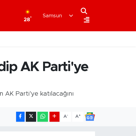
Samsun
°
28
dip AK Parti'ye
 AK Parti’ye katılacağını
-
+
A
A