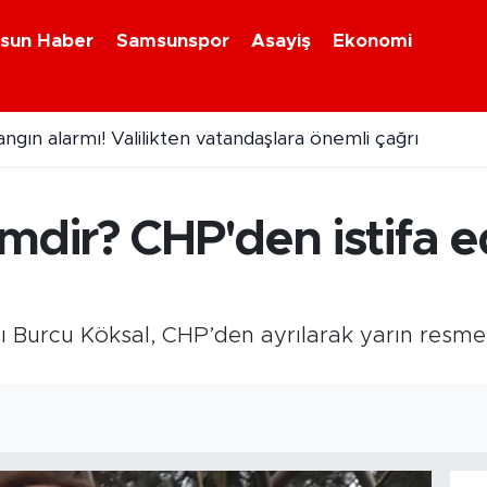
sun Haber
Samsunspor
Asayiş
Ekonomi
ngın alarmı! Valilikten vatandaşlara önemli çağrı
mdir? CHP'den istifa e
 Burcu Köksal, CHP’den ayrılarak yarın resmen