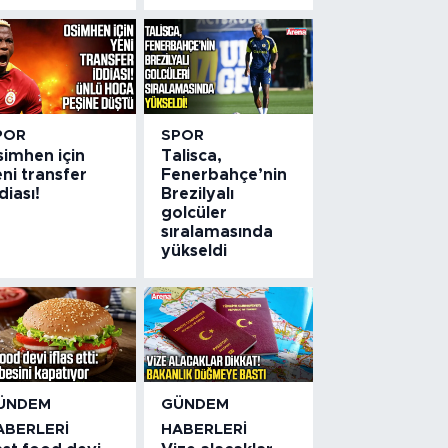
POR
SPOR
simhen için
Talisca,
ni transfer
Fenerbahçe’nin
diası!
Brezilyalı
golcüler
sıralamasında
yükseldi
ÜNDEM
GÜNDEM
ABERLERI
HABERLERI