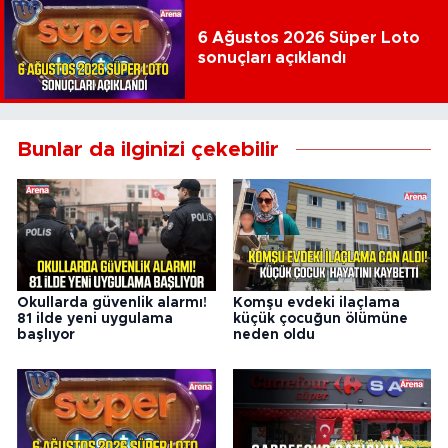
6 Ağustos 2026 Süper Loto
sonuçları açıklandı
Bunlar da ilginizi çekebilir
Okullarda güvenlik alarmı!
Komşu evdeki ilaçlama
81 ilde yeni uygulama
küçük çocuğun ölümüne
başlıyor
neden oldu