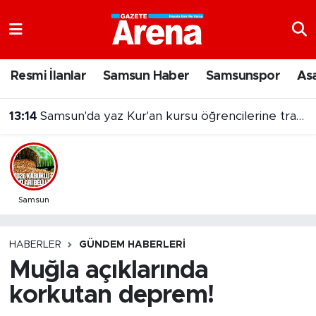
Nöbetçi Eczaneler
Resmi İlanlar
Samsun Haber
Samsunspor
As
Hava Durumu
13:14
Samsun'da yaz Kur'an kursu öğrencilerine trafik eğitimi
Samsun Namaz Vakitleri
Trafik Durumu
Süper Lig Puan Durumu ve Fikstür
Samsun
Tüm Manşetler
HABERLER
GÜNDEM HABERLERI
Muğla açıklarında
Son Dakika Haberleri
korkutan deprem!
Haber Arşivi