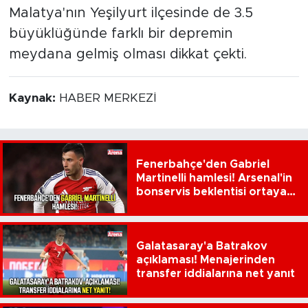
Malatya'nın Yeşilyurt ilçesinde de 3.5
büyüklüğünde farklı bir depremin
meydana gelmiş olması dikkat çekti.
Kaynak:
HABER MERKEZİ
Fenerbahçe'den Gabriel
Martinelli hamlesi! Arsenal'in
bonservis beklentisi ortaya
çıktı
Galatasaray'a Batrakov
açıklaması! Menajerinden
transfer iddialarına net yanıt