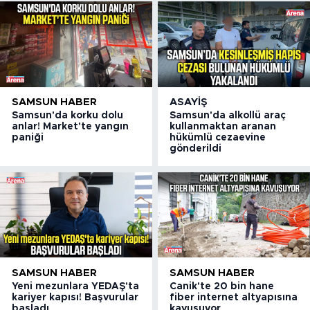
SAMSUN HABER
ASAYIŞ
Samsun'da korku dolu
Samsun'da alkollü araç
anlar! Market'te yangın
kullanmaktan aranan
paniği
hükümlü cezaevine
gönderildi
SAMSUN HABER
SAMSUN HABER
Yeni mezunlara YEDAŞ'ta
Canik'te 20 bin hane
kariyer kapısı! Başvurular
fiber internet altyapısına
başladı
kavuşuyor