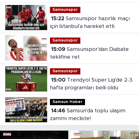
Samsunspor
15:22
Samsunspor hazırlık maçı
için İstanbul'a hareket etti
Samsunspor
15:09
Samsunspor'dan Diabate
teklifine ret
Samsunspor
15:00
Trendyol Süper Lig'de 2-3.
hafta programları belli oldu
Samsun Haber
14:46
Samsun'da toplu ulaşım
zammı mecliste!