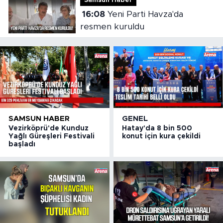
Samsun Haber
16:08
Yeni Parti Havza'da
resmen kuruldu
SAMSUN HABER
GENEL
Vezirköprü'de Kunduz
Hatay'da 8 bin 500
Yağlı Güreşleri Festivali
konut için kura çekildi
başladı