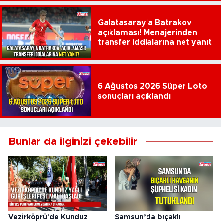
Galatasaray'a Batrakov
açıklaması! Menajerinden
transfer iddialarına net yanıt
6 Ağustos 2026 Süper Loto
sonuçları açıklandı
Bunlar da ilginizi çekebilir
Vezirköprü'de Kunduz
Samsun’da bıçaklı