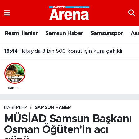
Nöbetçi Eczaneler
Resmi İlanlar
Samsun Haber
Samsunspor
As
18:44
Hatay'da 8 bin 500 konut için kura çekildi
Hava Durumu
18:04
Samsun’da bıçaklı kavgadaki kadın şüpheli tutuklandı
Samsun Namaz Vakitleri
Trafik Durumu
Süper Lig Puan Durumu ve Fikstür
Samsun
Tüm Manşetler
HABERLER
SAMSUN HABER
MÜSİAD Samsun Başkanı
Son Dakika Haberleri
Osman Öğüten'in acı
Haber Arşivi