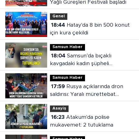
Yağlı Güreşleri Festivali başladı
Genel
18:44
Hatay'da 8 bin 500 konut
için kura çekildi
Samsun Haber
18:04
Samsun’da bıçaklı
kavgadaki kadın şüpheli
tutuklandı
Samsun Haber
17:59
Rusya açıklarında dron
saldırısı: Yaralı mürettebat
Samsun'a getirildi
Asayiş
16:23
Atakum'da polise
mukavemet: 2 tutuklama