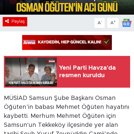
Paylaş
-
+
A
A
Yeni Parti Havza'da
resmen kuruldu
MÜSİAD Samsun Şube Başkanı Osman
Öğüten’in babası Mehmet Öğüten hayatını
kaybetti. Merhum Mehmet Öğüten için
Samsun'un Tekkeköy ilçesinde yer alan
tarihi Şeyh Yusuf Zeynüddin Camii’nde