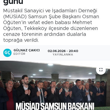
günü
Müstakil Sanayici ve İşadamları Derneği
(MÜSİAD) Samsun Şube Başkanı Osman
Öğüten’in vefat eden babası Mehmet
Öğüten, Tekkeköy ilçesinde düzenlenen
cenaze töreninin ardından dualarla
toprağa verildi.
GÜLNAZ ÇAKICI
02.06.2026 - 20:40
EDITÖR
YAYINLANMA