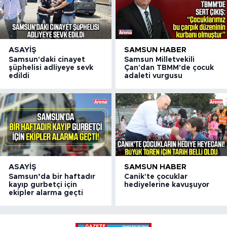
ASAYIŞ
SAMSUN HABER
Samsun'daki cinayet
Samsun Milletvekili
şüphelisi adliyeye sevk
Çan'dan TBMM'de çocuk
edildi
adaleti vurgusu
ASAYIŞ
SAMSUN HABER
Samsun’da bir haftadır
Canik'te çocuklar
kayıp gurbetçi için
hediyelerine kavuşuyor
ekipler alarma geçti