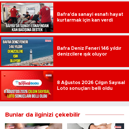
Bafra'da sanayi esnafı hayat
kurtarmak için kan verdi
Bafra Deniz Feneri 146 yıldır
denizcilere ışık oluyor
8 Ağustos 2026 Çılgın Sayısal
Loto sonuçları belli oldu
Bunlar da ilginizi çekebilir