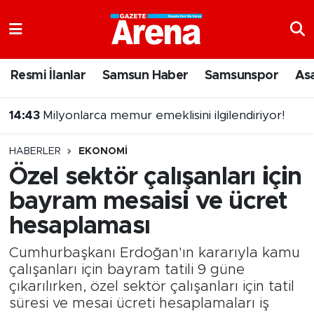
Nöbetçi Eczaneler
Resmi İlanlar
Samsun Haber
Samsunspor
As
Hava Durumu
14:43
Milyonlarca memur emeklisini ilgilendiriyor!
Samsun Namaz Vakitleri
HABERLER
EKONOMI
Trafik Durumu
Özel sektör çalışanları için
bayram mesaisi ve ücret
Süper Lig Puan Durumu ve Fikstür
hesaplaması
Tüm Manşetler
Cumhurbaşkanı Erdoğan'ın kararıyla kamu
Son Dakika Haberleri
çalışanları için bayram tatili 9 güne
çıkarılırken, özel sektör çalışanları için tatil
süresi ve mesai ücreti hesaplamaları iş
Haber Arşivi