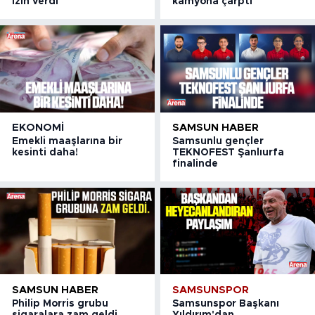
izin verdi
kamyona çarptı
EKONOMI
SAMSUN HABER
Emekli maaşlarına bir
Samsunlu gençler
kesinti daha!
TEKNOFEST Şanlıurfa
finalinde
SAMSUN HABER
SAMSUNSPOR
Philip Morris grubu
Samsunspor Başkanı
sigaralara zam geldi
Yıldırım'dan