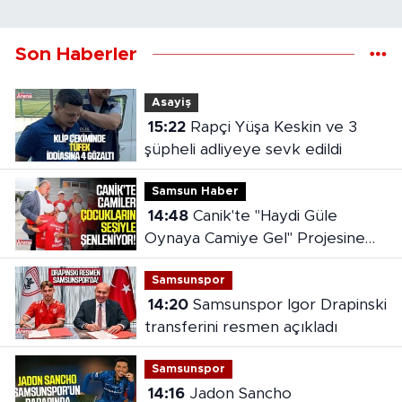
Son Haberler
Asayiş
15:22
Rapçi Yüşa Keskin ve 3
şüpheli adliyeye sevk edildi
Samsun Haber
14:48
Canik'te "Haydi Güle
Oynaya Camiye Gel" Projesine
yoğun ilgi
Samsunspor
14:20
Samsunspor Igor Drapinski
transferini resmen açıkladı
Samsunspor
14:16
Jadon Sancho