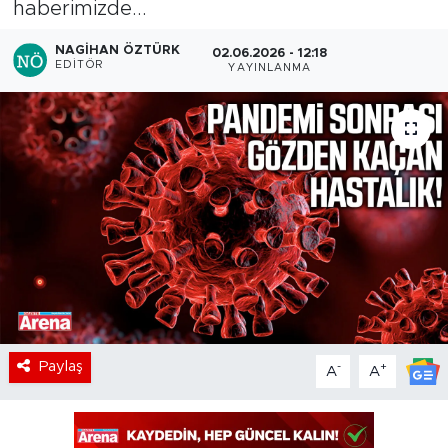
haberimizde...
NAGIHAN ÖZTÜRK
02.06.2026 - 12:18
EDITÖR
YAYINLANMA
Paylaş
-
+
A
A