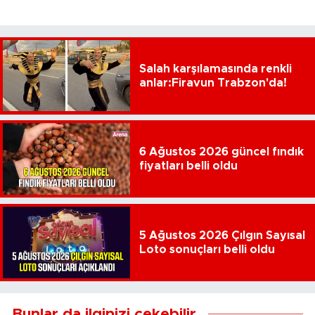
Salah karşılamasında renkli
anlar:Firavun Trabzon'da!
6 Ağustos 2026 güncel fındık
fiyatları belli oldu
5 Ağustos 2026 Çılgın Sayısal
Loto sonuçları belli oldu
Bunlar da ilginizi çekebilir