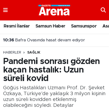
Nöbetçi Eczaneler
Resmi İlanlar
Samsun Haber
Samsunspor
As
10:36
Bafra Ovasında hasat devam ediyor
Hava Durumu
10:21
Samsunspor Başkanı Yıldırım'dan heyecanlandıran paylaşım
Samsun Namaz Vakitleri
HABERLER
SAĞLIK
Trafik Durumu
Pandemi sonrası gözden
kaçan hastalık: Uzun
Süper Lig Puan Durumu ve Fikstür
süreli kovid
Tüm Manşetler
Göğüs Hastalıkları Uzmanı Prof. Dr. Şevket
Son Dakika Haberleri
Özkaya, Türkiye’de yaklaşık 3 milyon kişinin
uzun süreli kovidden etkilenmiş
olabileceğini söyledi. Detaylar
Haber Arşivi