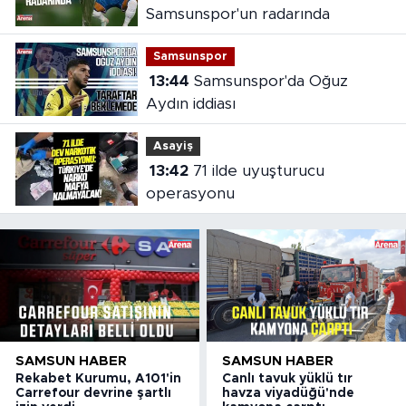
Samsunspor'un radarında
Samsunspor
13:44
Samsunspor'da Oğuz
Aydın iddiası
Asayiş
13:42
71 ilde uyuşturucu
operasyonu
SAMSUN HABER
SAMSUN HABER
Rekabet Kurumu, A101'in
Canlı tavuk yüklü tır
Carrefour devrine şartlı
havza viyadüğü'nde