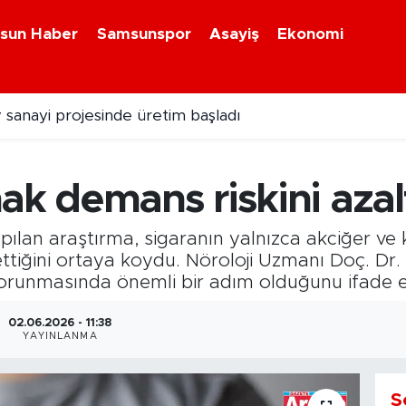
sun Haber
Samsunspor
Asayiş
Ekonomi
 sanayi projesinde üretim başladı
zırlık maçı için İstanbul'a hareket etti
ak demans riskini azal
apılan araştırma, sigaranın yalnızca akciğer ve 
t ettiğini ortaya koydu. Nöroloji Uzmanı Doç. D
korunmasında önemli bir adım olduğunu ifade et
02.06.2026 - 11:38
YAYINLANMA
S