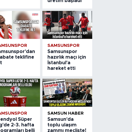
üretim başladı
AMSUNSPOR
SAMSUNSPOR
amsunspor'dan
Samsunspor
abate teklifine
hazırlık maçı için
t
İstanbul'a
hareket etti
AMSUNSPOR
SAMSUN HABER
rendyol Süper
Samsun'da
g'de 2-3. hafta
toplu ulaşım
ogramları belli
zammı mecliste!