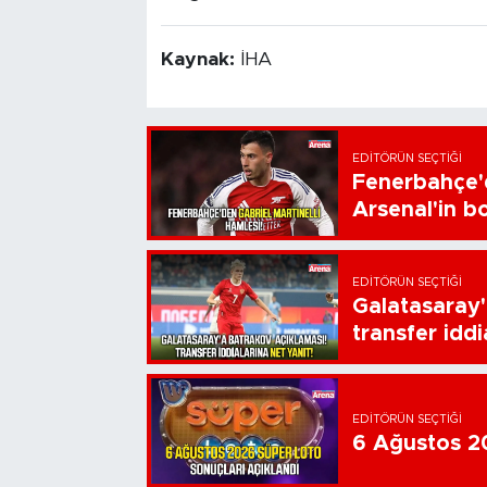
Kaynak:
İHA
EDITÖRÜN SEÇTIĞI
Fenerbahçe'd
Arsenal'in bo
EDITÖRÜN SEÇTIĞI
Galatasaray'
transfer iddi
EDITÖRÜN SEÇTIĞI
6 Ağustos 20