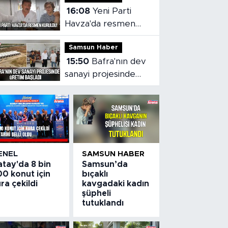
16:08
Yeni Parti
Havza'da resmen
kuruldu
Samsun Haber
15:50
Bafra'nın dev
sanayi projesinde
üretim başladı
ENEL
SAMSUN HABER
atay'da 8 bin
Samsun’da
0 konut için
bıçaklı
ra çekildi
kavgadaki kadın
şüpheli
tutuklandı