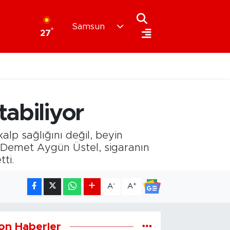
Samsun
°
27
tabiliyor
kalp sağlığını değil, beyin
r. Demet Aygün Üstel, sigaranın
ti.
-
+
A
A
on Haberler