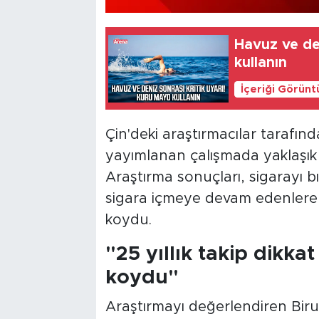
Havuz ve den
kullanın
İçeriği Görünt
Çin'deki araştırmacılar tarafı
yayımlanan çalışmada yaklaşık 33
Araştırma sonuçları, sigarayı b
sigara içmeye devam edenler
koydu.
"25 yıllık takip dikka
koydu"
Araştırmayı değerlendiren Birun