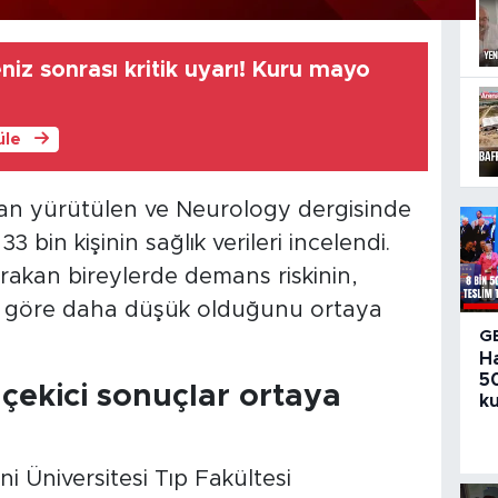
iz sonrası kritik uyarı! Kuru mayo
üle
ndan yürütülen ve Neurology dergisinde
 bin kişinin sağlık verileri incelendi.
ırakan bireylerde demans riskinin,
e göre daha düşük olduğunu ortaya
G
H
50
t çekici sonuçlar ortaya
ku
i Üniversitesi Tıp Fakültesi