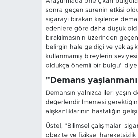
Araştırmada öne çıkan bulgular
sonra geçen sürenin etkisi ol
sigarayı bırakan kişilerde dem
edenlere göre daha düşük oldu
bırakılmasının üzerinden geçen
belirgin hale geldiği ve yaklaşı
kullanmamış bireylerin seviyesin
oldukça önemli bir bulgu" diye
"Demans yaşlanmanın
Demansın yalnızca ileri yaşın 
değerlendirilmemesi gerektiğin
alışkanlıklarının hastalığın geli
Üstel, "Bilimsel çalışmalar; sig
obezite ve fiziksel hareketsizlik