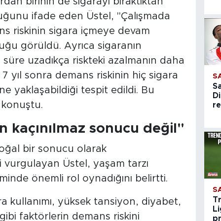
dan birinin de sigarayı bıraktıktan
duğunu ifade eden Üstel, "Çalışmada
ans riskinin sigara içmeye devam
ğu görüldü. Ayrıca sigaranın
 süre uzadıkça riskteki azalmanın daha
k 7 yıl sonra demans riskinin hiç sigara
S
S
e yaklaşabildiği tespit edildi. Bu
Di
 konuştu.
re
 kaçınılmaz sonucu değil"
doğal bir sonucu olarak
i vurgulayan Üstel, yaşam tarzı
şiminde önemli rol oynadığını belirtti.
S
T
ara kullanımı, yüksek tansiyon, diyabet,
Li
 gibi faktörlerin demans riskini
pr