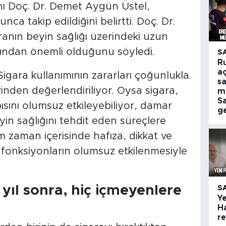
ı Doç. Dr. Demet Aygün Üstel,
unca takip edildiğini belirtti. Doç. Dr.
aranın beyin sağlığı üzerindeki uzun
ısından önemli olduğunu söyledi.
S
R
aç
igara kullanımının zararları çoğunlukla
sa
rinden değerlendiriliyor. Oysa sigara,
m
S
sını olumsuz etkileyebiliyor, damar
ge
beyin sağlığını tehdit eden süreçlere
m zaman içerisinde hafıza, dikkat ve
l fonksiyonların olumsuz etkilenmesiyle
 yıl sonra, hiç içmeyenlere
S
Ye
H
r