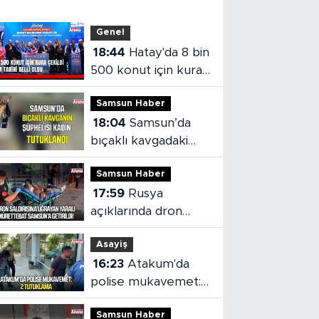
Genel
18:44
Hatay'da 8 bin
500 konut için kura
çekildi
Samsun Haber
18:04
Samsun’da
bıçaklı kavgadaki
kadın şüpheli
Samsun Haber
tutuklandı
17:59
Rusya
açıklarında dron
saldırısı: Yaralı
Asayiş
mürettebat
16:23
Atakum'da
Samsun'a getirildi
polise mukavemet:
2 tutuklama
Samsun Haber