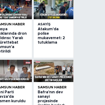
AMSUN HABER
ASAYIŞ
usya
Atakum'da
ıklarında dron
polise
ldırısı: Yaralı
mukavemet: 2
ürettebat
tutuklama
amsun'a
tirildi
AMSUN HABER
SAMSUN HABER
ni Parti
Bafra'nın dev
avza'da
sanayi
esmen kuruldu
projesinde