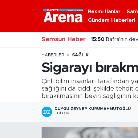
Resmi İlanlar
Sam
Gündem Haberleri
Nöbetçi Eczaneler
Samsun Haber
Hava Durumu
15:50
Bafra'nın dev
15:22
Samsunspor ha
Samsun Namaz Vakitleri
HABERLER
SAĞLIK
Sigarayı bırakm
Trafik Durumu
Çinli bilim insanları tarafından y
Süper Lig Puan Durumu ve Fikstür
sağlığını da ciddi şekilde tehdi
bırakılmasının beyin sağlığının 
Tüm Manşetler
DUYGU ZEYNEP KURUMAHMUTOĞLU
EDITÖR
Son Dakika Haberleri
Haber Arşivi