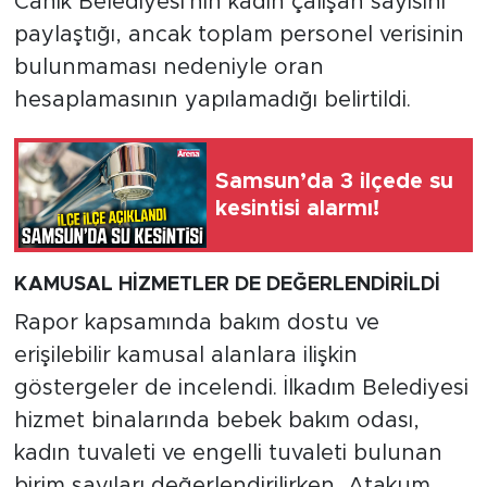
Canik Belediyesi'nin kadın çalışan sayısını
paylaştığı, ancak toplam personel verisinin
bulunmaması nedeniyle oran
hesaplamasının yapılamadığı belirtildi.
Samsun’da 3 ilçede su
kesintisi alarmı!
KAMUSAL HİZMETLER DE DEĞERLENDİRİLDİ
Rapor kapsamında bakım dostu ve
erişilebilir kamusal alanlara ilişkin
göstergeler de incelendi. İlkadım Belediyesi
hizmet binalarında bebek bakım odası,
kadın tuvaleti ve engelli tuvaleti bulunan
birim sayıları değerlendirilirken, Atakum