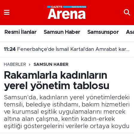
Nöbetçi Eczaneler
Resmi İlanlar
Samsun Haber
Samsunspor
As
11:24
Fenerbahçe'de İsmail Kartal'dan Amrabat kararı
Hava Durumu
11:12
Fenerbahçeli Musaba Sturm Graz kadrosunda yok
Samsun Namaz Vakitleri
HABERLER
SAMSUN HABER
Trafik Durumu
Rakamlarla kadınların
yerel yönetim tablosu
Süper Lig Puan Durumu ve Fikstür
Samsun'da, kadınların yerel yönetimlerdeki
Tüm Manşetler
temsili, belediye istihdamı, bakım hizmetleri
ve kurumsal eşitlik uygulamalarını mercek
Son Dakika Haberleri
altına alan çalışma, kentin kadın-erkek
eşitliği göstergelerini verilerle ortaya koydu
Haber Arşivi