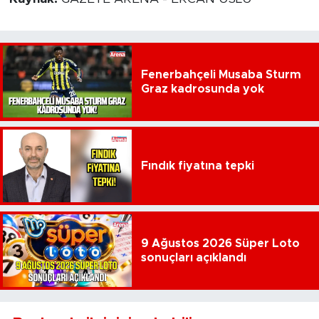
Fenerbahçeli Musaba Sturm
Graz kadrosunda yok
Fındık fiyatına tepki
9 Ağustos 2026 Süper Loto
sonuçları açıklandı