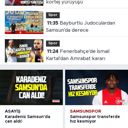
kortej yürüyüşü
Spor
11:35
Bayburtlu Judoculardan
Samsun'da derece
Spor
11:24
Fenerbahçe'de İsmail
Kartal'dan Amrabat kararı
ASAYIŞ
SAMSUNSPOR
Karadeniz Samsun'da
Samsunspor transferde
can aldı!
hız kesmiyor