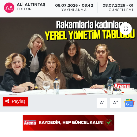
ALI ALTINTAŞ
08.07.2026 - 08:42
08.07.2026 - 09:
EDITÖR
YAYINLANMA
GÜNCELLEME
Paylaş
-
+
A
A