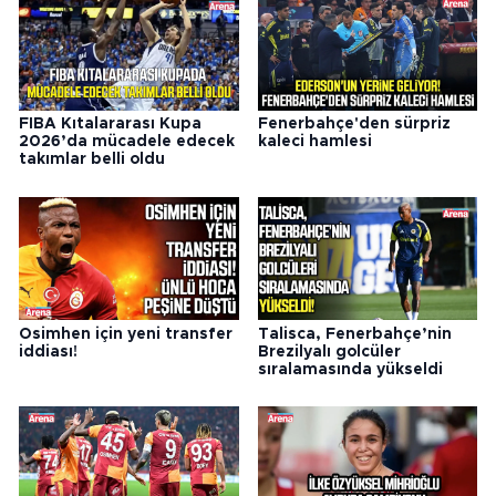
FIBA Kıtalararası Kupa
Fenerbahçe'den sürpriz
2026’da mücadele edecek
kaleci hamlesi
takımlar belli oldu
Osimhen için yeni transfer
Talisca, Fenerbahçe’nin
iddiası!
Brezilyalı golcüler
sıralamasında yükseldi