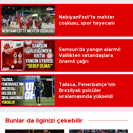
NebiyanFest’te mehter
coşkusu, spor heyecanı
Samsun'da yangın alarmı!
Valilikten vatandaşlara
önemli çağrı
Talisca, Fenerbahçe’nin
Brezilyalı golcüler
sıralamasında yükseldi
Bunlar da ilginizi çekebilir