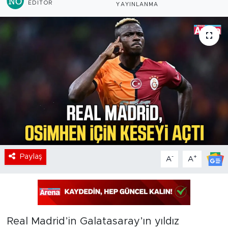
EDITÖR
YAYINLANMA
Paylaş
-
+
A
A
Real Madrid’in Galatasaray’ın yıldız