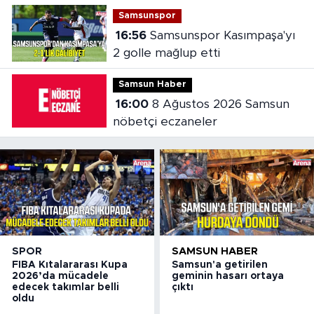
Samsunspor
16:56
Samsunspor Kasımpaşa'yı
2 golle mağlup etti
Samsun Haber
16:00
8 Ağustos 2026 Samsun
nöbetçi eczaneler
SPOR
SAMSUN HABER
FIBA Kıtalararası Kupa
Samsun'a getirilen
2026’da mücadele
geminin hasarı ortaya
edecek takımlar belli
çıktı
oldu