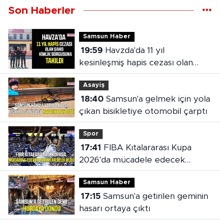
Son Haberler
Samsun Haber
19:59
Havzda'da 11 yıl
kesinleşmiş hapis cezası olan
şahıs yakalandı
Asayiş
18:40
Samsun'a gelmek için yola
çıkan bisikletiye otomobil çarptı
Spor
17:41
FIBA Kıtalararası Kupa
2026’da mücadele edecek
takımlar belli oldu
Samsun Haber
17:15
Samsun'a getirilen geminin
hasarı ortaya çıktı