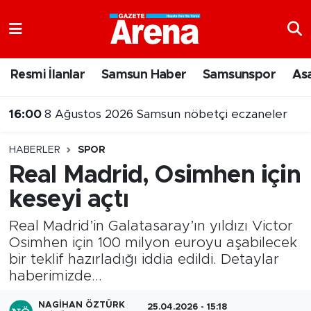
Nöbetçi Eczaneler
Resmi İlanlar
Samsun Haber
Samsunspor
As
Hava Durumu
16:00
8 Ağustos 2026 Samsun nöbetçi eczaneler
Samsun Namaz Vakitleri
15:55
Samsun’da uyuşturucu operasyonunda 7 şüpheli cezaevine gönderildi
HABERLER
SPOR
Trafik Durumu
Real Madrid, Osimhen için
keseyi açtı
Süper Lig Puan Durumu ve Fikstür
Real Madrid’in Galatasaray’ın yıldızı Victor
Tüm Manşetler
Osimhen için 100 milyon euroyu aşabilecek
bir teklif hazırladığı iddia edildi. Detaylar
Son Dakika Haberleri
haberimizde...
Haber Arşivi
NAGIHAN ÖZTÜRK
25.04.2026 - 15:18