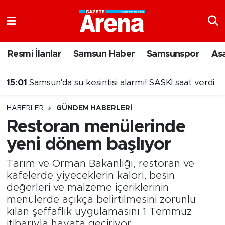
Nöbetçi Eczaneler
Resmi İlanlar
Samsun Haber
Samsunspor
As
Hava Durumu
15:01
Samsun'da su kesintisi alarmı! SASKİ saat verdi
Samsun Namaz Vakitleri
14:46
Fenerbahçe'den 20 milyon euro'yu aşan teklif
HABERLER
GÜNDEM HABERLERI
Trafik Durumu
Restoran menülerinde
yeni dönem başlıyor
Süper Lig Puan Durumu ve Fikstür
Tarım ve Orman Bakanlığı, restoran ve
Tüm Manşetler
kafelerde yiyeceklerin kalori, besin
değerleri ve malzeme içeriklerinin
Son Dakika Haberleri
menülerde açıkça belirtilmesini zorunlu
kılan şeffaflık uygulamasını 1 Temmuz
Haber Arşivi
itibarıyla hayata geçiriyor.