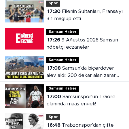
Spor
17:30
Filenin Sultanları, Fransa'yı
3-1 mağlup etti
Samsun Haber
17:26
9 Ağustos 2026 Samsun
nöbetçi eczaneler
Samsun Haber
17:08
Samsun'da biçerdöver
alev aldı: 200 dekar alan zarar
gördü
Samsun Haber
17:00
Samsunspor'un Traore
planında maaş engeli!
Spor
16:48
Trabzonspor'dan çifte