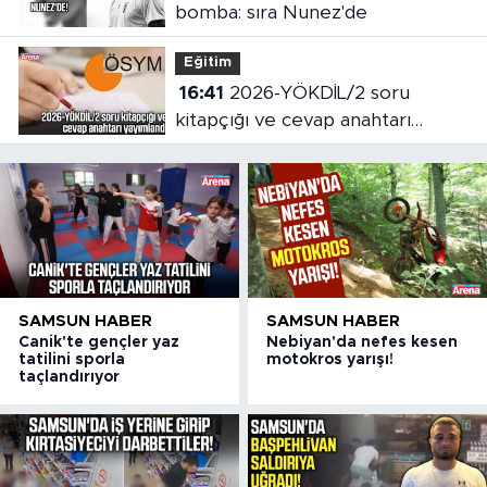
bomba: sıra Nunez'de
Eğitim
16:41
2026-YÖKDİL/2 soru
kitapçığı ve cevap anahtarı
yayımlandı
SAMSUN HABER
SAMSUN HABER
Canik'te gençler yaz
Nebiyan'da nefes kesen
tatilini sporla
motokros yarışı!
taçlandırıyor