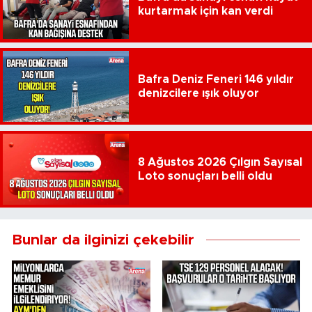
kurtarmak için kan verdi
Bafra Deniz Feneri 146 yıldır
denizcilere ışık oluyor
8 Ağustos 2026 Çılgın Sayısal
Loto sonuçları belli oldu
Bunlar da ilginizi çekebilir