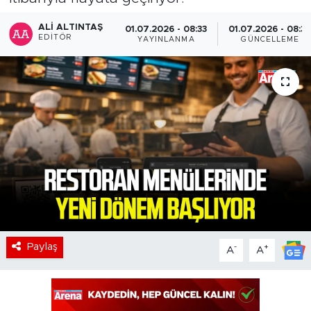
ALI ALTINTAŞ
01.07.2026 - 08:33
01.07.2026 - 08:3
EDITÖR
YAYINLANMA
GÜNCELLEME
Paylaş
-
+
A
A