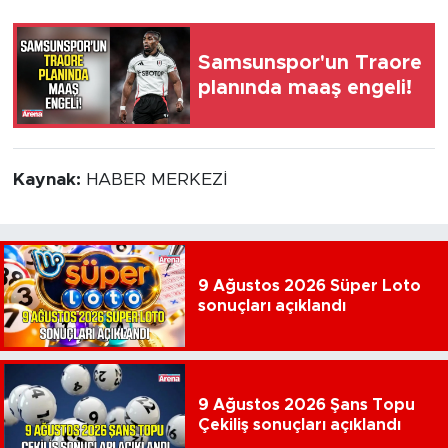
Samsunspor'un Traore
planında maaş engeli!
Kaynak:
HABER MERKEZİ
9 Ağustos 2026 Süper Loto
sonuçları açıklandı
9 Ağustos 2026 Şans Topu
Çekiliş sonuçları açıklandı