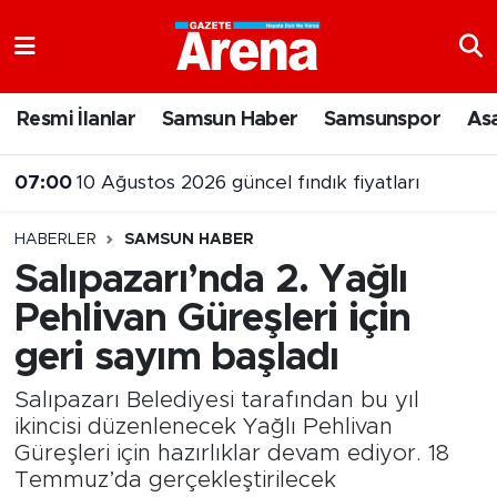
Nöbetçi Eczaneler
Resmi İlanlar
Samsun Haber
Samsunspor
As
Hava Durumu
07:00
10 Ağustos 2026 güncel fındık fiyatları
Samsun Namaz Vakitleri
HABERLER
SAMSUN HABER
Trafik Durumu
Salıpazarı’nda 2. Yağlı
Pehlivan Güreşleri için
Süper Lig Puan Durumu ve Fikstür
geri sayım başladı
Tüm Manşetler
Salıpazarı Belediyesi tarafından bu yıl
Son Dakika Haberleri
ikincisi düzenlenecek Yağlı Pehlivan
Güreşleri için hazırlıklar devam ediyor. 18
Temmuz’da gerçekleştirilecek
Haber Arşivi