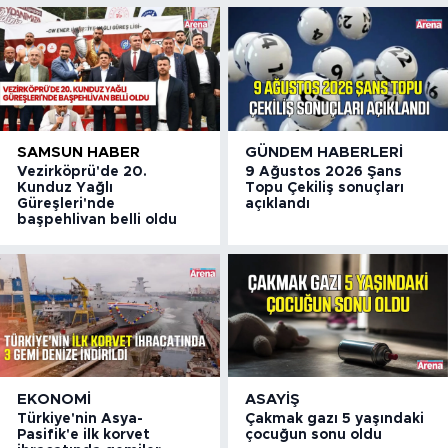
SAMSUN HABER
GÜNDEM HABERLERI
Vezirköprü'de 20.
9 Ağustos 2026 Şans
Kunduz Yağlı
Topu Çekiliş sonuçları
Güreşleri'nde
açıklandı
başpehlivan belli oldu
EKONOMI
ASAYIŞ
Türkiye'nin Asya-
Çakmak gazı 5 yaşındaki
Pasifik'e ilk korvet
çocuğun sonu oldu