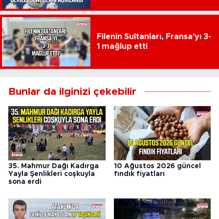
Filenin Sultanları, Fransa'yı 3-
1 mağlup etti
Bunlar da ilginizi çekebilir
35. Mahmur Dağı Kadırga
10 Ağustos 2026 güncel
Yayla Şenlikleri coşkuyla
fındık fiyatları
sona erdi