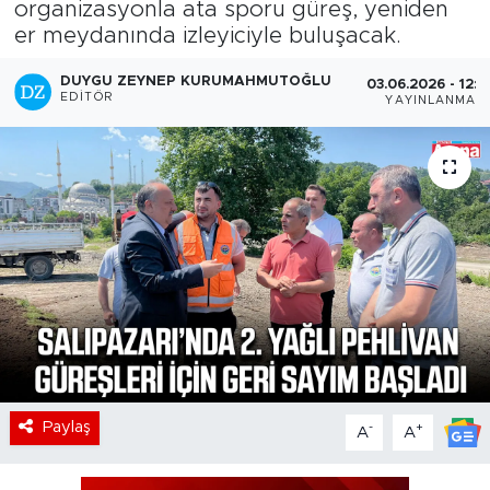
organizasyonla ata sporu güreş, yeniden
er meydanında izleyiciyle buluşacak.
DUYGU ZEYNEP KURUMAHMUTOĞLU
03.06.2026 - 12:2
EDITÖR
YAYINLANMA
Paylaş
-
+
A
A