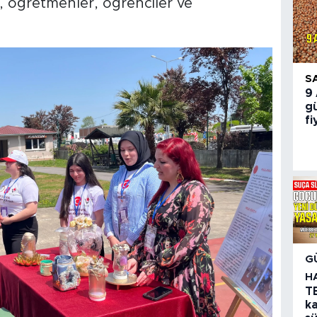
 öğretmenler, öğrenciler ve
S
9
gü
fi
G
H
TB
ka