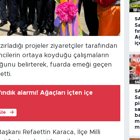
S
S
fı
Ağ
i
zırladığı projeler ziyaretçiler tarafından
ğrencilerin ortaya koyduğu çalışmaların
uğunu belirterek, fuarda emeği geçen
tti.
S
ndık alarmı! Ağaçları içten içe
S
pi
s
üle
ba
m
m
şkanı Refaettin Karaca, İlçe Milli