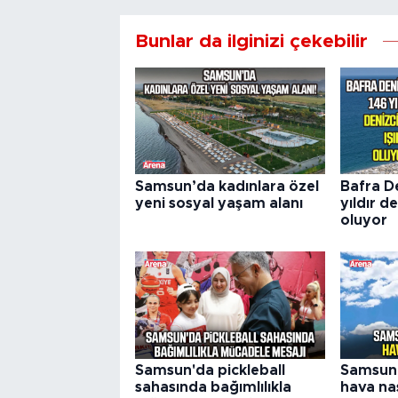
Bunlar da ilginizi çekebilir
Samsun’da kadınlara özel
Bafra D
yeni sosyal yaşam alanı
yıldır de
oluyor
Samsun'da pickleball
Samsun'
sahasında bağımlılıkla
hava nas