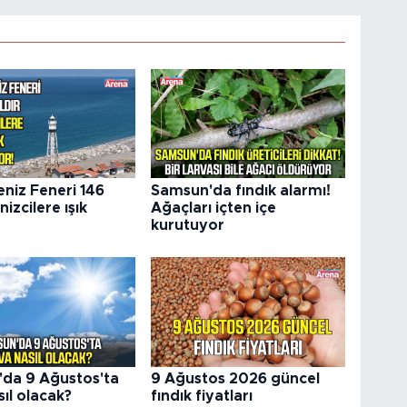
eniz Feneri 146
Samsun'da fındık alarmı!
nizcilere ışık
Ağaçları içten içe
kurutuyor
da 9 Ağustos'ta
9 Ağustos 2026 güncel
ıl olacak?
fındık fiyatları