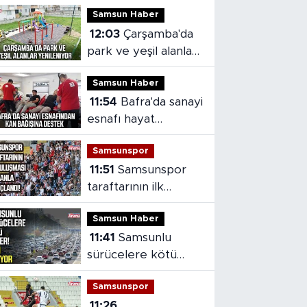
Samsun Haber
12:03
Çarşamba'da
park ve yeşil alanlar
yenileniyor
Samsun Haber
11:54
Bafra'da sanayi
esnafı hayat
kurtarmak için kan
Samsunspor
verdi
11:51
Samsunspor
taraftarının ilk
buluşması hüsranla
Samsun Haber
sonuçlandı
11:41
Samsunlu
sürücelere kötü
haber! Zam geliyor
Samsunspor
11:26