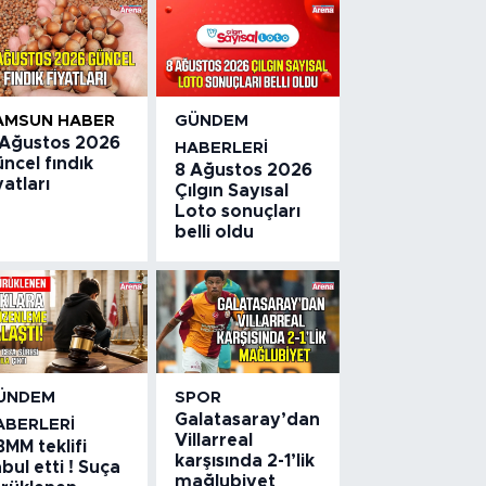
AMSUN HABER
GÜNDEM
 Ağustos 2026
HABERLERI
ncel fındık
8 Ağustos 2026
yatları
Çılgın Sayısal
Loto sonuçları
belli oldu
ÜNDEM
SPOR
Galatasaray’dan
ABERLERI
Villarreal
MM teklifi
karşısında 2-1’lik
bul etti ! Suça
mağlubiyet