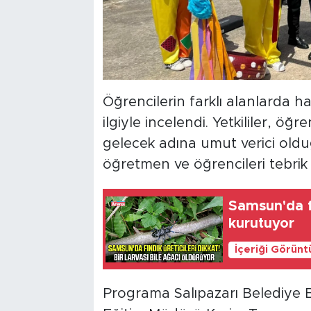
Öğrencilerin farklı alanlarda ha
ilgiyle incelendi. Yetkililer, ö
gelecek adına umut verici old
öğretmen ve öğrencileri tebrik e
Samsun'da fı
kurutuyor
İçeriği Görünt
Programa Salıpazarı Belediye Ba