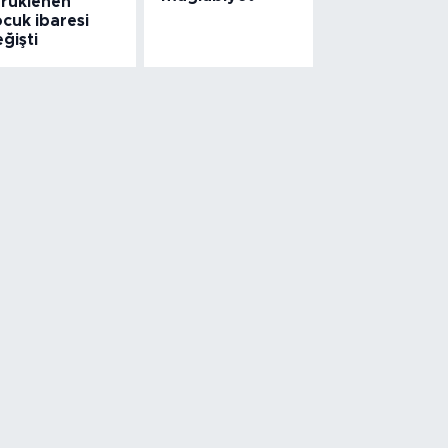
ürüklenen
cuk ibaresi
ğişti