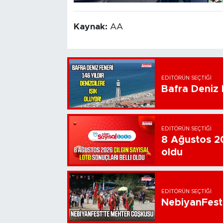
Kaynak:
AA
EDITÖRÜN SEÇTIĞI
Bafra Deniz F
EDITÖRÜN SEÇTIĞI
8 Ağustos 20
oldu
EDITÖRÜN SEÇTIĞI
NebiyanFest