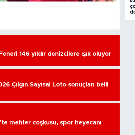
s
ço
de
eneri 146 yıldır denizcilere ışık oluyor
26 Çılgın Sayısal Loto sonuçları belli
’te mehter coşkusu, spor heyecanı