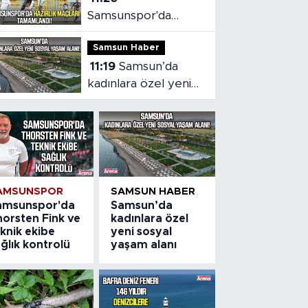
Samsunspor'da
hazırlık maçları
Samsun Haber
tamamlandı!
11:19
Samsun’da
kadınlara özel yeni
sosyal yaşam alanı
AMSUNSPOR
SAMSUN HABER
amsunspor'da
Samsun’da
horsten Fink ve
kadınlara özel
knik ekibe
yeni sosyal
ğlık kontrolü
yaşam alanı