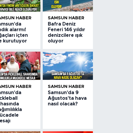
AMSUN HABER
SAMSUN HABER
amsun'da
Bafra Deniz
ndık alarmı!
Feneri 146 yıldır
açları içten
denizcilere ışık
çe kurutuyor
oluyor
AMSUN HABER
SAMSUN HABER
amsun'da
Samsun'da 9
ckleball
Ağustos'ta hava
ahasında
nasıl olacak?
ğımlılıkla
ücadele
esajı