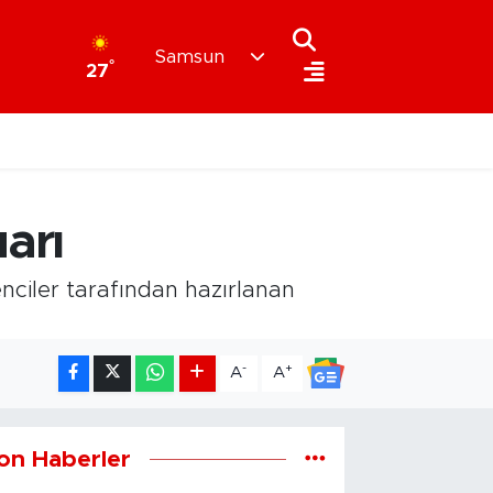
Samsun
°
27
arı
ciler tarafından hazırlanan
-
+
A
A
on Haberler