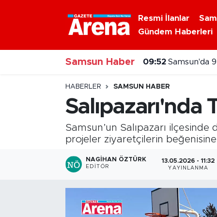
Resmi İlanlar
Sam
Gündem Haberleri
Nöbetçi Eczaneler
Samsun Haber
Hava Durumu
09:52
Samsun'da 9 
Samsun Namaz Vakitleri
HABERLER
SAMSUN HABER
Salıpazarı'nda
Trafik Durumu
Samsun’un Salıpazarı ilçesinde 
Süper Lig Puan Durumu ve Fikstür
projeler ziyaretçilerin beğenisin
Tüm Manşetler
NAGIHAN ÖZTÜRK
13.05.2026 - 11:32
EDITÖR
YAYINLANMA
Son Dakika Haberleri
Haber Arşivi