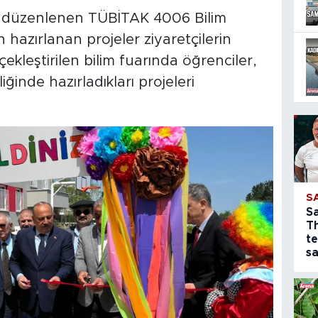
e düzenlenen TÜBİTAK 4006 Bilim
 hazırlanan projeler ziyaretçilerin
ekleştirilen bilim fuarında öğrenciler,
inde hazırladıkları projeleri
S
S
T
te
sa