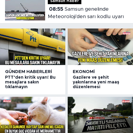
Samsun Haber
08:55
Samsun genelinde
Meteoroloji'den sarı kodlu uyarı
GÜNDEM HABERLERI
EKONOMI
PTT’den kritik uyarı! Bu
Gazilere ve şehit
mesajlara sakın
yakınlarına yeni maaş
tıklamayın
düzenlemesi