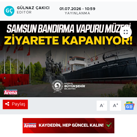
GÜLNAZ ÇAKICI
01.07.2026 - 10:59
EDITÖR
YAYINLANMA
Paylaş
-
+
A
A