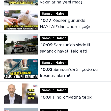
yakınlarına yeni maaş
düzenlemesi
Samsun Haber
10:17
Kediler gününde
HAYTAP’dan önemli çağrı!
Samsun Haber
10:09
Samsun'da şiddetli
sağanak hayatı felç etti
Samsun Haber
10:02
Samsun’da 3 ilçede su
kesintisi alarmı!
Samsun Haber
10:01
Fındık fiyatına tepki