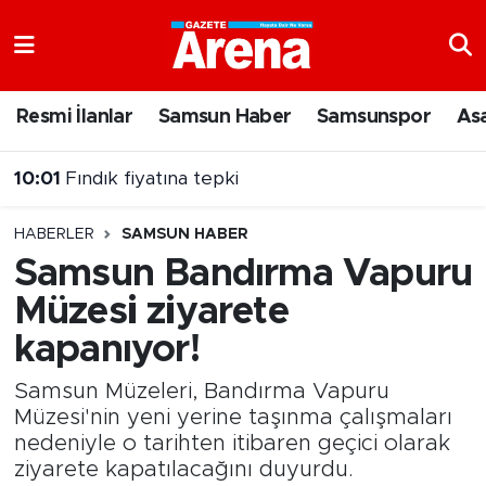
Nöbetçi Eczaneler
Resmi İlanlar
Samsun Haber
Samsunspor
As
Hava Durumu
10:01
Fındık fiyatına tepki
Samsun Namaz Vakitleri
08:55
Samsun genelinde Meteoroloji'den sarı kodlu uyarı
HABERLER
SAMSUN HABER
Trafik Durumu
Samsun Bandırma Vapuru
Müzesi ziyarete
Süper Lig Puan Durumu ve Fikstür
kapanıyor!
Tüm Manşetler
Samsun Müzeleri, Bandırma Vapuru
Son Dakika Haberleri
Müzesi'nin yeni yerine taşınma çalışmaları
nedeniyle o tarihten itibaren geçici olarak
ziyarete kapatılacağını duyurdu.
Haber Arşivi