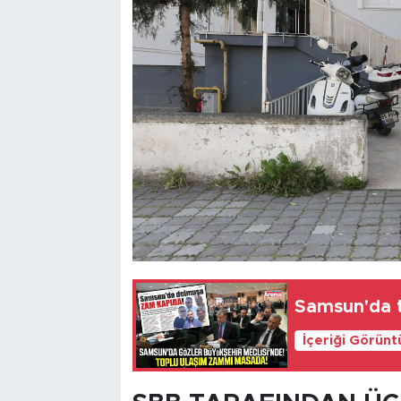
Samsun'da t
İçeriği Görünt