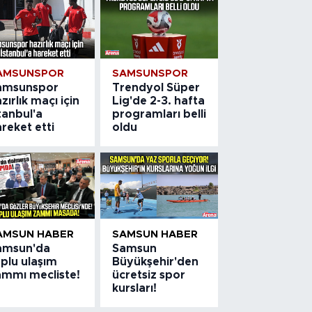
AMSUNSPOR
SAMSUNSPOR
amsunspor
Trendyol Süper
zırlık maçı için
Lig'de 2-3. hafta
tanbul'a
programları belli
reket etti
oldu
AMSUN HABER
SAMSUN HABER
amsun'da
Samsun
plu ulaşım
Büyükşehir'den
ammı mecliste!
ücretsiz spor
kursları!