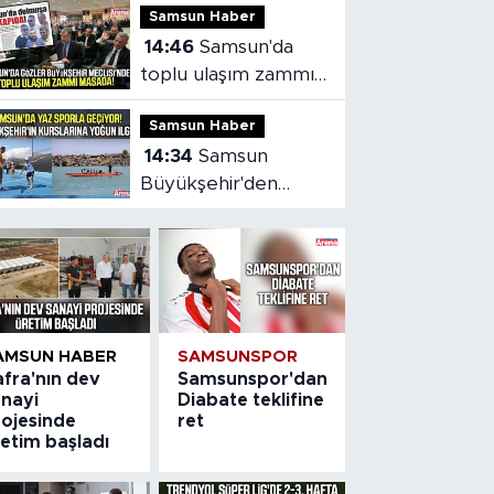
Samsun Haber
belli oldu
14:46
Samsun'da
toplu ulaşım zammı
mecliste!
Samsun Haber
14:34
Samsun
Büyükşehir'den
ücretsiz spor
kursları!
AMSUN HABER
SAMSUNSPOR
afra'nın dev
Samsunspor'dan
anayi
Diabate teklifine
rojesinde
ret
etim başladı