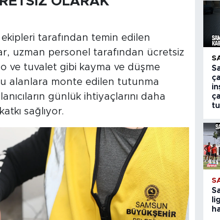
RETSİZ OLARAK
kipleri tarafından temin edilen
lar, uzman personel tarafından ücretsiz
S
yo ve tuvalet gibi kayma ve düşme
S
ça
ğu alanlara monte edilen tutunma
i
lanıcıların günlük ihtiyaçlarını daha
ça
tu
katkı sağlıyor.
S
S
li
ha