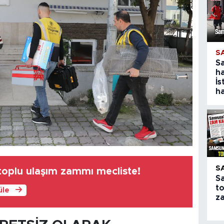
S
S
ha
İs
ha
S
oplu ulaşım zammı mecliste!
S
to
üle
z