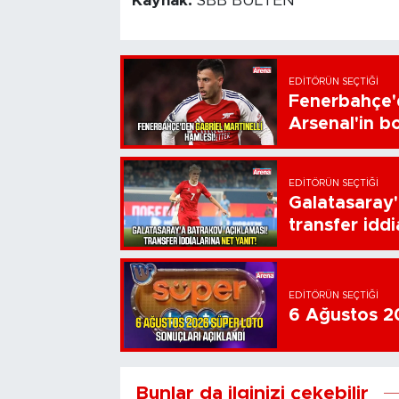
Kaynak:
SBB BÜLTEN
EDITÖRÜN SEÇTIĞI
Fenerbahçe'd
Arsenal'in bo
EDITÖRÜN SEÇTIĞI
Galatasaray'
transfer iddi
EDITÖRÜN SEÇTIĞI
6 Ağustos 20
Bunlar da ilginizi çekebilir