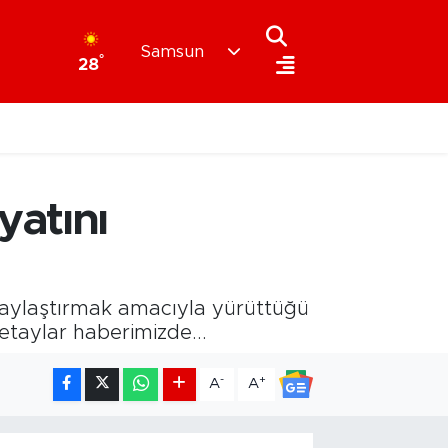
Samsun
°
28
yatını
olaylaştırmak amacıyla yürüttüğü
etaylar haberimizde...
-
+
A
A