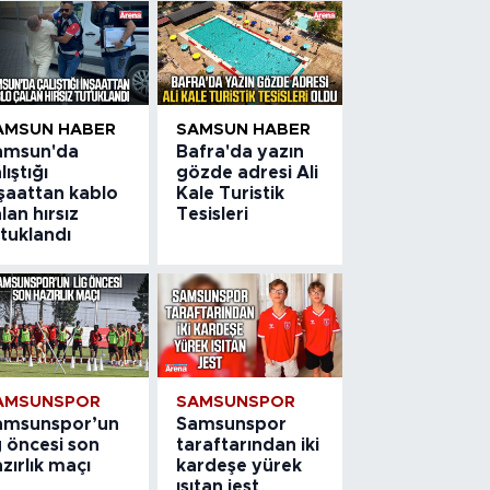
AMSUN HABER
SAMSUN HABER
amsun'da
Bafra'da yazın
lıştığı
gözde adresi Ali
nşaattan kablo
Kale Turistik
lan hırsız
Tesisleri
tuklandı
AMSUNSPOR
SAMSUNSPOR
amsunspor’un
Samsunspor
g öncesi son
taraftarından iki
zırlık maçı
kardeşe yürek
ısıtan jest