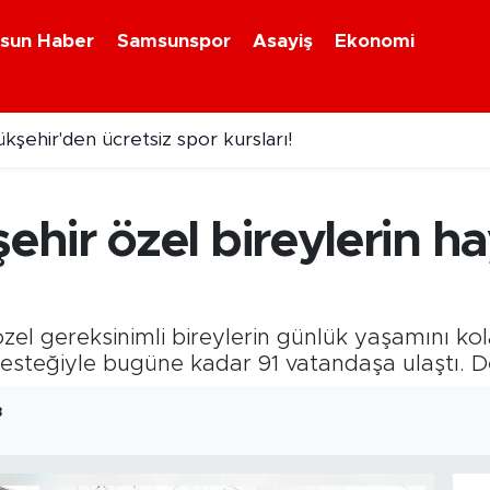
sun Haber
Samsunspor
Asayiş
Ekonomi
şehir'den ücretsiz spor kursları!
ıştığı inşaattan kablo çalan hırsız tutuklandı
ir özel bireylerin ha
zel gereksinimli bireylerin günlük yaşamını k
desteğiyle bugüne kadar 91 vatandaşa ulaştı. D
3