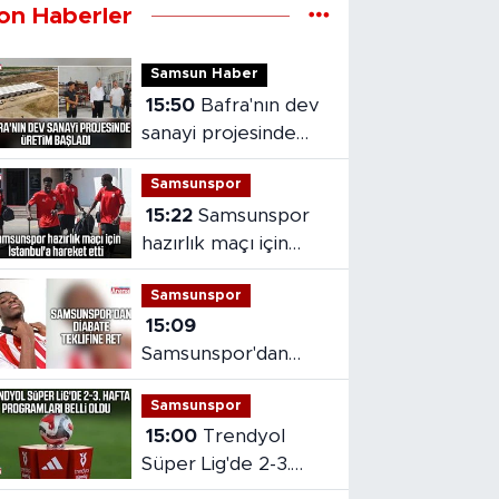
on Haberler
Samsun Haber
15:50
Bafra'nın dev
sanayi projesinde
üretim başladı
Samsunspor
15:22
Samsunspor
hazırlık maçı için
İstanbul'a hareket
Samsunspor
etti
15:09
Samsunspor'dan
Diabate teklifine ret
Samsunspor
15:00
Trendyol
Süper Lig'de 2-3.
hafta programları