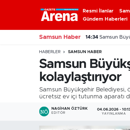
Resmi İlanlar
Sam
Gündem Haberleri
Nöbetçi Eczaneler
14:34
Samsun Büyük
Samsun Haber
Hava Durumu
14:24
Samsun'da çal
Samsun Namaz Vakitleri
HABERLER
SAMSUN HABER
Samsun Büyükşeh
Trafik Durumu
kolaylaştırıyor
Süper Lig Puan Durumu ve Fikstür
Samsun Büyükşehir Belediyesi, ö
Tüm Manşetler
ücretsiz ev içi tutunma aparatı 
NAGIHAN ÖZTÜRK
04.06.2026 - 10:1
Son Dakika Haberleri
EDITÖR
YAYINLANMA
Haber Arşivi